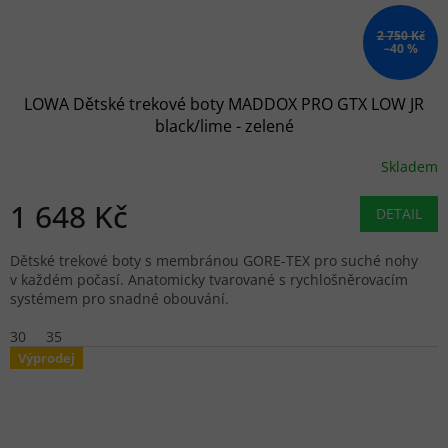
2 750 Kč
–40 %
LOWA Dětské trekové boty MADDOX PRO GTX LOW JR
black/lime - zelené
Skladem
1 648 Kč
DETAIL
Dětské trekové boty s membránou GORE-TEX pro suché nohy
v každém počasí. Anatomicky tvarované s rychlošněrovacím
systémem pro snadné obouvání.
30
35
Výprodej