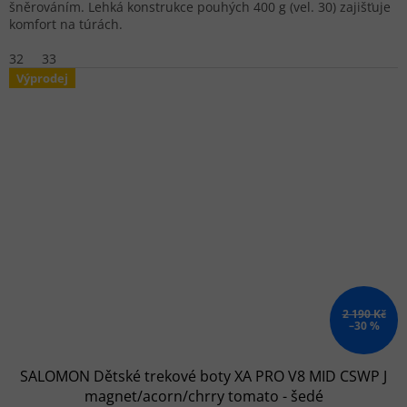
šněrováním. Lehká konstrukce pouhých 400 g (vel. 30) zajišťuje
komfort na túrách.
32
33
Výprodej
2 190 Kč
–30 %
SALOMON Dětské trekové boty XA PRO V8 MID CSWP J
magnet/acorn/chrry tomato - šedé