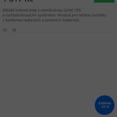
Dětské trekové boty s membránou GORE-TEX
a rychlošněrovacím systémem. Vhodné pro lehkou turistiku
s kombinací kožených a textilních materiálů.
33
34
3 599 Kč
–35 %