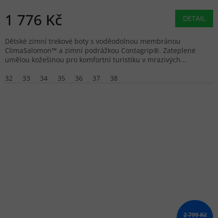
1 776 Kč
DETAIL
Dětské zimní trekové boty s voděodolnou membránou
ClimaSalomon™ a zimní podrážkou Contagrip®. Zateplené
umělou kožešinou pro komfortní turistiku v mrazivých...
32
33
34
35
36
37
38
2 799 Kč