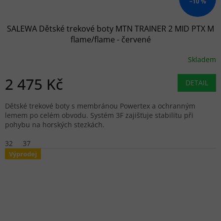
–10 %
SALEWA Dětské trekové boty MTN TRAINER 2 MID PTX M
flame/flame - červené
Skladem
2 475 Kč
DETAIL
Dětské trekové boty s membránou Powertex a ochranným
lemem po celém obvodu. Systém 3F zajišťuje stabilitu při
pohybu na horských stezkách.
32
37
Výprodej