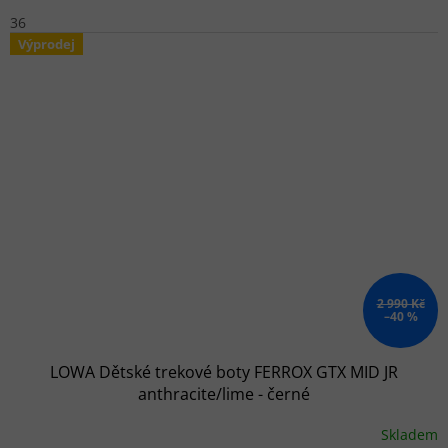
36
Výprodej
2 990 Kč
–40 %
LOWA Dětské trekové boty FERROX GTX MID JR
anthracite/lime - černé
Skladem