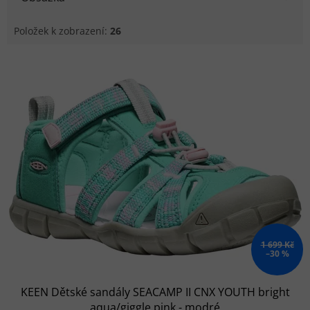
Položek k zobrazení:
26
Výpis produktů
1 699 Kč
–30 %
KEEN Dětské sandály SEACAMP II CNX YOUTH bright
aqua/giggle pink - modré