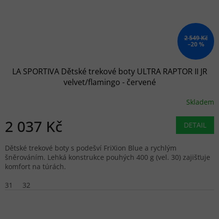
2 549 Kč
–20 %
LA SPORTIVA Dětské trekové boty ULTRA RAPTOR II JR
velvet/flamingo - červené
Skladem
2 037 Kč
DETAIL
Dětské trekové boty s podešví FriXion Blue a rychlým
šněrováním. Lehká konstrukce pouhých 400 g (vel. 30) zajišťuje
komfort na túrách.
31
32