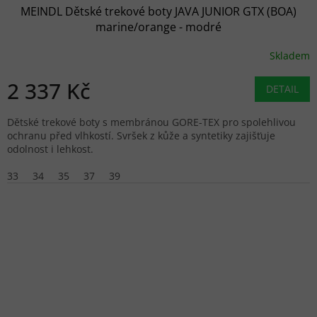
MEINDL Dětské trekové boty JAVA JUNIOR GTX (BOA)
marine/orange - modré
Skladem
2 337 Kč
DETAIL
Dětské trekové boty s membránou GORE-TEX pro spolehlivou
ochranu před vlhkostí. Svršek z kůže a syntetiky zajišťuje
odolnost i lehkost.
33
34
35
37
39