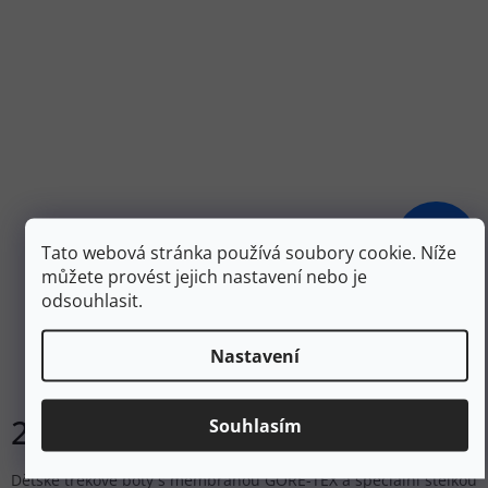
3 299 Kč
–35 %
Tato webová stránka používá soubory cookie. Níže
můžete provést jejich nastavení nebo je
odsouhlasit.
MEINDL Dětské trekové boty MINNESOTA JR GTX
lemon/grau - modré
Nastavení
Skladem
2 142 Kč
Souhlasím
DETAIL
Dětské trekové boty s membránou GORE-TEX a speciální stélkou