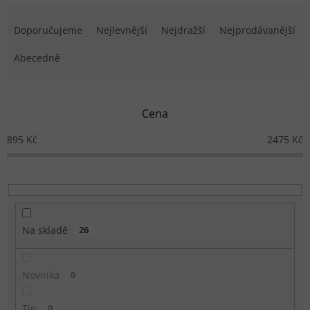
Řazení produktů
Doporučujeme
Nejlevnější
Nejdražší
Nejprodávanější
Abecedně
Cena
895
Kč
2475
Kč
Na skladě
26
Novinka
0
Tip
0