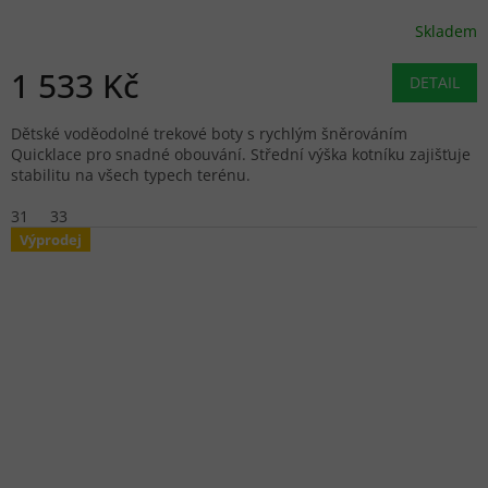
Skladem
1 533 Kč
DETAIL
Dětské voděodolné trekové boty s rychlým šněrováním
Quicklace pro snadné obouvání. Střední výška kotníku zajišťuje
stabilitu na všech typech terénu.
31
33
Výprodej