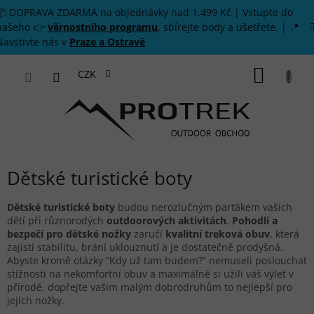
Přejít na obsah
📦 DOPRAVA ZDARMA na objednávky nad 1.499 Kč | Vstupte do
našeho 👉
věrnostního programu
, sbírejte body a ušetřete. | 📍
Navštivte nás v
Praze a Ostravě
NÁKUP
CZK
Dětské turistické boty
Dětské turistické boty
budou nerozlučným parťákem vašich
dětí při různorodých
outdoorových aktivitách
.
Pohodlí a
bezpečí pro dětské nožky
zaručí
kvalitní treková obuv
, která
zajistí stabilitu, brání uklouznutí a je dostatečně prodyšná.
Abyste kromě otázky “Kdy už tam budem?” nemuseli poslouchat
stížnosti na nekomfortní obuv a maximálně si užili váš výlet v
přírodě, dopřejte vašim malým dobrodruhům to nejlepší pro
jejich nožky.