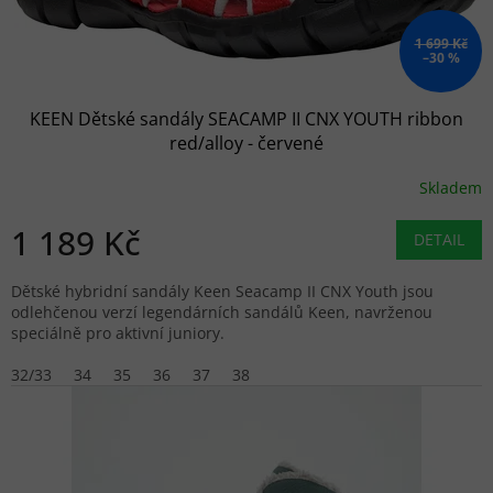
1 699 Kč
–30 %
KEEN Dětské sandály SEACAMP II CNX YOUTH ribbon
red/alloy - červené
Skladem
1 189 Kč
DETAIL
Dětské hybridní sandály Keen Seacamp II CNX Youth jsou
odlehčenou verzí legendárních sandálů Keen, navrženou
speciálně pro aktivní juniory.
32/33
34
35
36
37
38