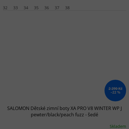
32
33
34
35
36
37
38
2 290 Kč
–22 %
SALOMON Dětské zimní boty XA PRO V8 WINTER WP J
pewter/black/peach fuzz - šedé
Skladem