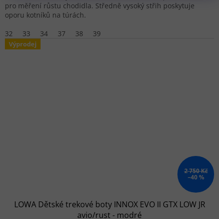
pro měření růstu chodidla. Středně vysoký střih poskytuje
oporu kotníků na túrách.
32
33
34
37
38
39
Výprodej
2 750 Kč
–40 %
LOWA Dětské trekové boty INNOX EVO II GTX LOW JR
avio/rust - modré