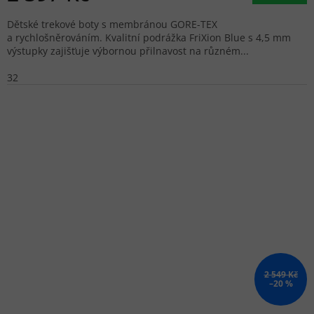
Dětské trekové boty s membránou GORE-TEX
a rychlošněrováním. Kvalitní podrážka FriXion Blue s 4,5 mm
výstupky zajišťuje výbornou přilnavost na různém...
32
2 549 Kč
–20 %