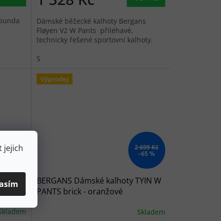
 bunda
Dámské běžecké kalhoty Bergans
Fløyen V2 W Pants přiléhavé,
technicky řešené sportovní kalhoty.
S
Výprodej
 079 Kč
 jejich
2 699 Kč
–65 %
–65 %
ANIE
BERGANS Dámské kalhoty TYIN W
asím
PANTS brick - oranžové
Skladem
Skladem