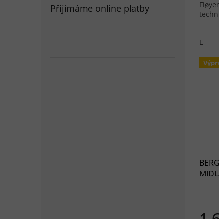
Fløye
Přijímáme online platby
techn
L
Výpr
BERG
MIDL
1 