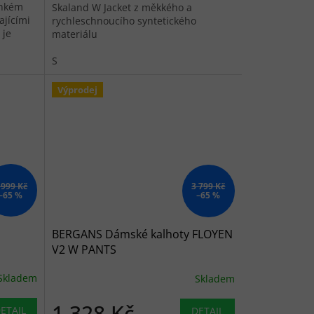
ehkém
Skaland W Jacket z měkkého a
ajícími
rychleschnoucího syntetického
 je
materiálu
,...
S
Výprodej
 999 Kč
3 799 Kč
–65 %
–65 %
BERGANS Dámské kalhoty FLOYEN
V2 W PANTS
Skladem
Skladem
1 328 Kč
ETAIL
DETAIL