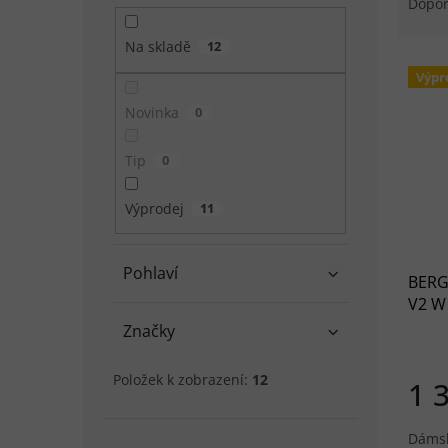
Dopo
Na skladě
12
Výpis
Výpr
Novinka
0
Tip
0
Výprodej
11
Pohlaví
BERG
V2 W 
mod
Značky
Položek k zobrazení:
12
1 
Dámsk