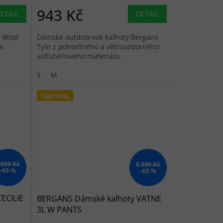
943 Kč
ETAIL
DETAIL
s Wool
Dámské outdoorové kalhoty Bergans
m
Tyin z pohodlného a větruvzdorného
softshellového materiálu.
S
M
Výprodej
 999 Kč
5 399 Kč
–65 %
–65 %
ECILIE
BERGANS Dámské kalhoty VATNE
3L W PANTS