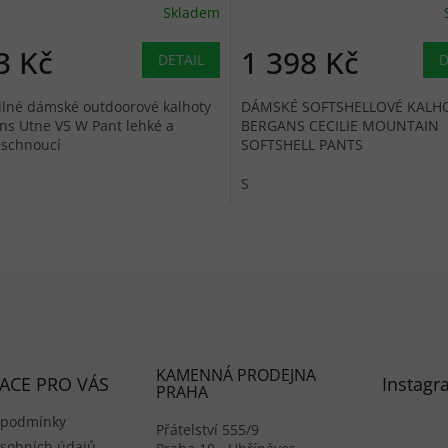
Skladem
3 Kč
1 398 Kč
DETAIL
D
lné dámské outdoorové kalhoty
DÁMSKÉ SOFTSHELLOVÉ KALH
ns Utne V5 W Pant lehké a
BERGANS CECILIE MOUNTAIN
eschnoucí
SOFTSHELL PANTS
S
Ovládací 
KAMENNÁ PRODEJNA
ACE PRO VÁS
Instagr
PRAHA
 podmínky
Přátelství 555/9
sobních údajů