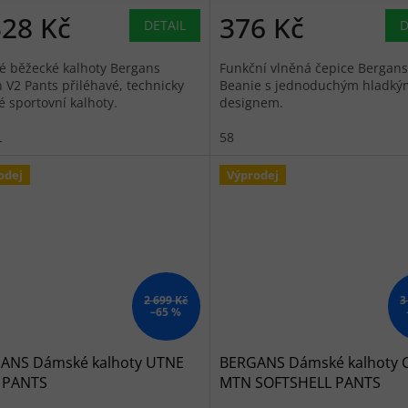
328 Kč
376 Kč
DETAIL
D
é běžecké kalhoty Bergans
Funkční vlněná čepice Bergan
n V2 Pants přiléhavé, technicky
Beanie s jednoduchým hladký
é sportovní kalhoty.
designem.
L
58
odej
Výprodej
2 699 Kč
3
–65 %
ANS Dámské kalhoty UTNE
BERGANS Dámské kalhoty C
 PANTS
MTN SOFTSHELL PANTS