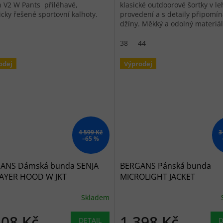
n V2 W Pants přiléhavé,
klasické outdoorové šortky v l
icky řešené sportovní kalhoty.
provedení a s detaily připomín
džíny. Měkký a odolný materiál
směsí recyklovaného polyesteru
38
44
odej
Výprodej
4 599 Kč
3
–65 %
ANS Dámská bunda SENJA
BERGANS Pánská bunda
AYER HOOD W JKT
MICROLIGHT JACKET
Skladem
608 Kč
1 398 Kč
DETAIL
D