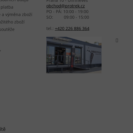
Praha 10 - Uhříněves
obchod@protrek.cz
 platba
PO - PÁ: 10:00 - 19:00
 a výměna zboží
SO: 09:00 - 15:00
žitého zboží
tel.:
+420 226 886 364
 soutěže
Y
ítě