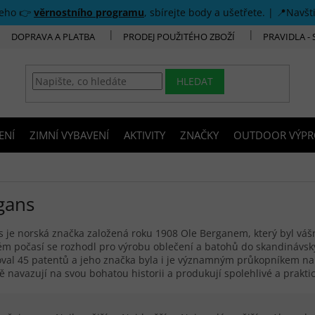
šeho 👉
věrnostního programu
, sbírejte body a ušetřete. | 📍Navšt
DOPRAVA A PLATBA
PRODEJ POUŽITÉHO ZBOŽÍ
PRAVIDLA -
HLEDAT
ENÍ
ZIMNÍ VYBAVENÍ
AKTIVITY
ZNAČKY
OUTDOOR VÝPR
gans
 je norská značka založená roku 1908 Ole Berganem, který byl váš
ém počasí se rozhodl pro výrobu oblečení a batohů do skandinávs
oval 45 patentů a jeho značka byla i je významným průkopníkem n
 navazují na svou bohatou historii a produkují spolehlivé a prakti
í produktů