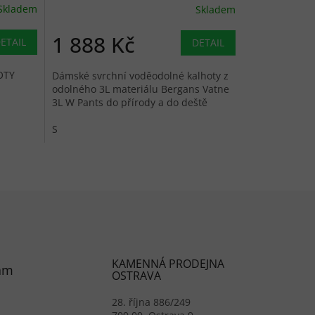
Skladem
Skladem
Průměrné hodnocení produktu je 4,0 z 5 hvězdiček.
1 888 Kč
ETAIL
DETAIL
OTY
Dámské svrchní voděodolné kalhoty z
odolného 3L materiálu Bergans Vatne
3L W Pants do přírody a do deště
S
prvky výpisu
KAMENNÁ PRODEJNA
am
OSTRAVA
28. října 886/249