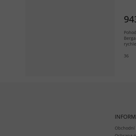
94
Pohod
Berga
rychl
36
Zápatí
INFORM
Obchodní
Ochrana o