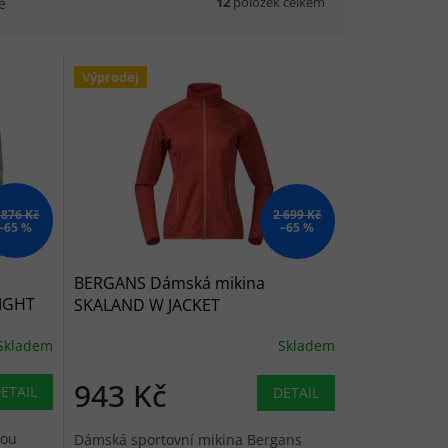
12
položek celkem
ě
Výprodej
 876 Kč
2 699 Kč
–65 %
–65 %
BERGANS Dámská mikina
IGHT
SKALAND W JACKET
Skladem
Skladem
943 Kč
ETAIL
DETAIL
sou
Dámská sportovní mikina Bergans