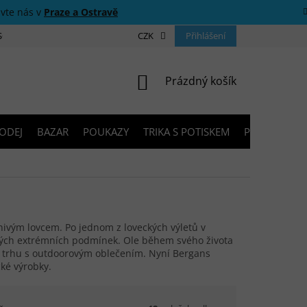
ivte nás v
Praze a Ostravě
 SOUTĚŽE
O NÁS
PRODEJNY
CZK
KONTAKTY
Přihlášení
PORADNA
NÁKUPNÍ KOŠÍK
Prázdný košík
ODEJ
BAZAR
POUKAZY
TRIKA S POTISKEM
PŮJČOVNA V
nivým lovcem. Po jednom z loveckých výletů v
kých extrémních podmínek. Ole během svého života
a trhu s outdoorovým oblečením. Nyní Bergans
cké výrobky.