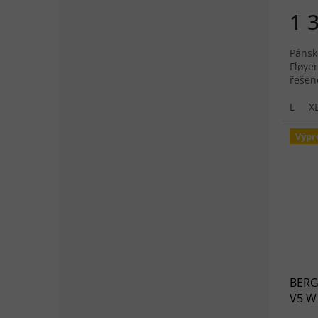
1 
Pánsk
Fløye
řešen
L
X
Výpr
BERG
V5 W