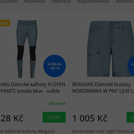
ručujeme
Nejlevnější
Nejdražší
Nejprodávanější
Abecedn
 produktů
odej
3 799 Kč
2
–65 %
ANS Dámské kalhoty FLOYEN
BERGANS Dámské kraťasy
PANTS smoke blue - světle
NORDMARKA W PNT LEAF L
ré
smoke blue - světle modré
Skladem
328 Kč
1 005 Kč
DETAIL
D
é běžecké kalhoty Bergans
Nordmarka Leaf Light Shorts j