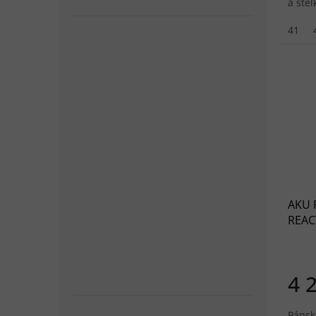
a stél
41
AKU 
REACT
šedé
4 
Pánsk