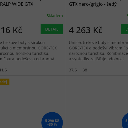
RALP WIDE GTX
GTX nero/grigio - šedý
acite/orange - černé
Skladem
616 Kč
4 263 Kč
DETAIL
D
é trekové boty s širokou
Unisex trekové boty s membrá
rukcí a membránou GORE-TEX
GORE-TEX a podešví Vibram Fo
áročnou horskou turistiku.
náročnou turistiku. Kombinace
m Foura podešev a ochranná
a syntetiky zajišťuje odolnost
ka po celém obvodu.
i prodyšnost.
41,5
37,5
38
odej
5 290 Kč
5
–30 %