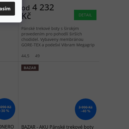
4 232
od
ETAIL
asím
Kč
DETAIL
Pánské trekové boty s širokým
provedením pro pohodlí širších
chodidel. Vybaveny membránou
System
GORE-TEX a podešví Vibram Megagrip
pro výjimečnou přilnavost.
44,5
49
BAZAR
 090 Kč
3 990 Kč
–30 %
–40 %
CONERO
BAZAR - AKU Pánské trekové boty