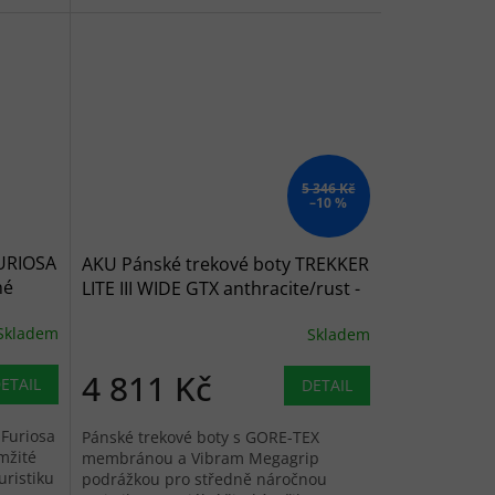
5 346 Kč
–10 %
FURIOSA
AKU Pánské trekové boty TREKKER
né
LITE III WIDE GTX anthracite/rust -
šedé
Skladem
Skladem
4 811 Kč
ETAIL
DETAIL
 Furiosa
Pánské trekové boty s GORE-TEX
mžité
membránou a Vibram Megagrip
uristiku
podrážkou pro středně náročnou