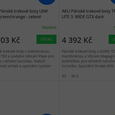
Pánské trekové boty LINK
AKU Pánské trekové boty 
reen/orange - zelené
LITE 3. WIDE GTX dark
brown/antrac - hnědé
Skladem
703 Kč
4 392 Kč
DETAIL
D
é trekové boty s membránou
Pánské trekové boty s GORE-T
TEX a podešví Vibram Pepe pro
membránou a Vibram Megagr
 i střední turistiku. Nabízí
podrážkou pro středně nároč
ový svršek a speciální systém
turistiku. Speciální široký střih
větší pohodlí.
43
46,5