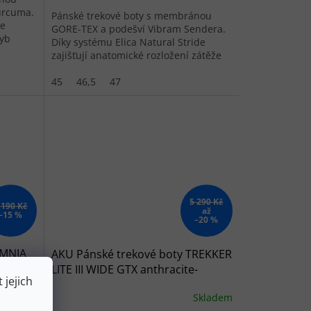
urcuma.
Pánské trekové boty s membránou
de
GORE-TEX a podešví Vibram Sendera.
hyb
Díky systému Elica Natural Stride
zajišťují anatomické rozložení zátěže
a stabilitu...
45
46,5
47
5 290 Kč
 190 Kč
až
–15 %
–20 %
OMNIA
AKU Pánské trekové boty TREKKER
LITE III WIDE GTX anthracite-
 jejich
green-šedé
Skladem
Skladem