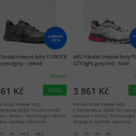
4 290 Kč
4
–10 %
Pánské trekové boty FLYROCK
AKU Pánské trekové boty 
reen/grey - zelené
GTX light grey/red - šedé
Skladem
861 Kč
3 861 Kč
DETAIL
D
é lehké trekové boty
Pánské lehké trekové boty
bránou GORE-TEX pro rychlé
s membránou GORE-TEX pro ry
ny v terénu. Technologie Vibram
přesuny v terénu. Technologie
rip zajišťuje výbornou
Megagrip zajišťuje výbornou
avost na různých površích.
přilnavost na různých površích
43
44
44,5
46,5
42
43
44
46