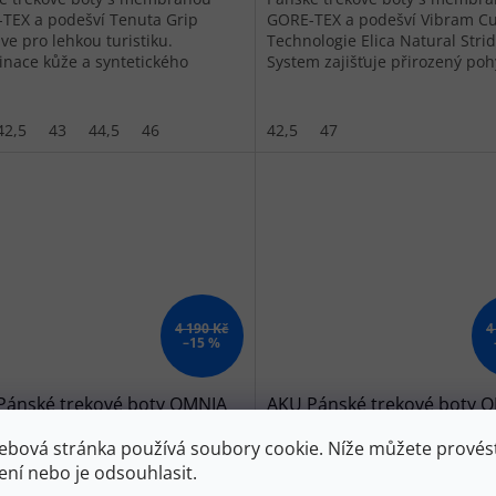
TEX a podešví Tenuta Grip
GORE-TEX a podešví Vibram C
ve pro lehkou turistiku.
Technologie Elica Natural Stri
nace kůže a syntetického
System zajišťuje přirozený po
iálu pro komfort.
na náročném terénu.
42,5
43
44,5
46
42,5
47
4 190 Kč
4
–15 %
Pánské trekové boty OMNIA
AKU Pánské trekové boty 
HT GTX grey/orange - šedé
V-LIGHT GTX brown/green -
ebová stránka používá soubory cookie. Níže můžete provést
hnědé/zelené
ení nebo je odsouhlasit.
Skladem