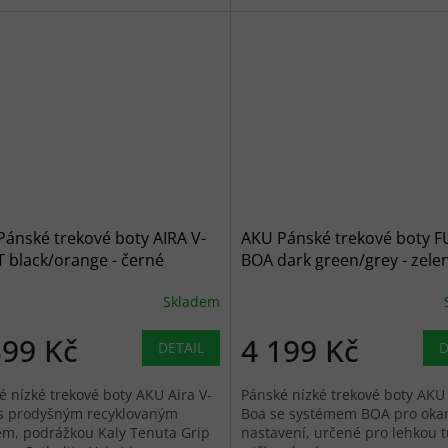
ánské trekové boty AIRA V-
AKU Pánské trekové boty 
 black/orange - černé
BOA dark green/grey - zele
Skladem
399 Kč
4 199 Kč
DETAIL
D
é nízké trekové boty AKU Aira V-
Pánské nízké trekové boty AKU
 s prodyšným recyklovaným
Boa se systémem BOA pro oka
em, podrážkou Kaly Tenuta Grip
nastavení, určené pro lehkou t