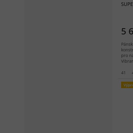
SUPE
anthr
5 
Pánsk
konst
pro n
Vibra
obsáz
41
Výpr