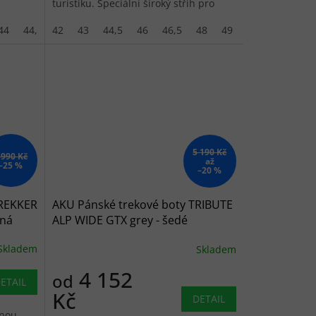
turistiku. Speciální široký střih pro
větší pohodlí.
44
44,5
42
45
43
46
44,5
46,5
46
47,5
46,5
48
48
49
50
5 190 Kč
 990 Kč
až
–25 %
–20 %
TREKKER
AKU Pánské trekové boty TRIBUTE
rná
ALP WIDE GTX grey - šedé
Skladem
Skladem
4 152
od
ETAIL
Kč
DETAIL
ánou