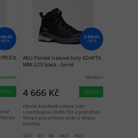
 290 Kč
5 490 Kč
–10 %
–15 %
FLYROCK
AKU Pánské trekové boty ADAPTA
NBK GTX black - černé
Skladem
Skladem
4 666 Kč
ETAIL
DETAIL
Pánské kotníkové trekové boty
chlé
s membránou GORE-TEX a podrážkou
 Vibram
Vibram pro smíšený terén a lehkou
turistiku.
.
42,5
43
44
44,5
46,5