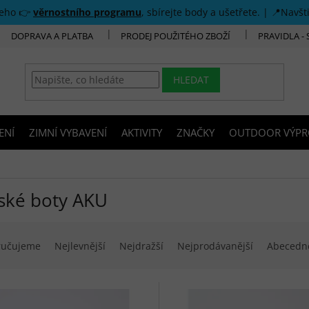
šeho 👉
věrnostního programu
, sbírejte body a ušetřete. | 📍Navšt
DOPRAVA A PLATBA
PRODEJ POUŽITÉHO ZBOŽÍ
PRAVIDLA -
HLEDAT
ENÍ
ZIMNÍ VYBAVENÍ
AKTIVITY
ZNAČKY
OUTDOOR VÝPR
ské boty AKU
í produktů
ručujeme
Nejlevnější
Nejdražší
Nejprodávanější
Abecedn
 produktů