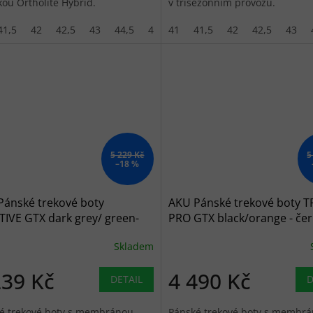
kou Ortholite Hybrid.
v třísezónním provozu.
41,5
42
42,5
43
44,5
45
41
46
41,5
46,5
42
47
42,5
43
5 229 Kč
5
–18 %
Pánské trekové boty
AKU Pánské trekové boty 
IVE GTX dark grey/ green-
PRO GTX black/orange - če
Skladem
239 Kč
4 490 Kč
DETAIL
D
é trekové boty s membránou
Pánské trekové boty s membr