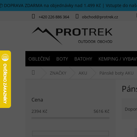
Přejít na obsah
📦 DOPRAVA ZDARMA na objednávky nad 1.499 Kč | Vstupte do na
+420 226 886 364
obchod@protrek.cz
OBLEČENÍ
BOTY
BATOHY
KEMPING / VYBAV
Domů
ZNAČKY
AKU
Pánské boty AKU
Postranní panel
Pán
Cena
Řazen
Dopo
2394
Kč
5616
Kč
Výpis