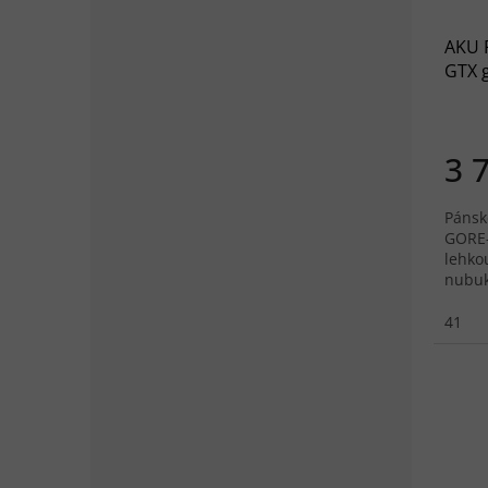
AKU 
GTX g
3 
Pánsk
GORE-
lehkou
nubuk
Elica.
41