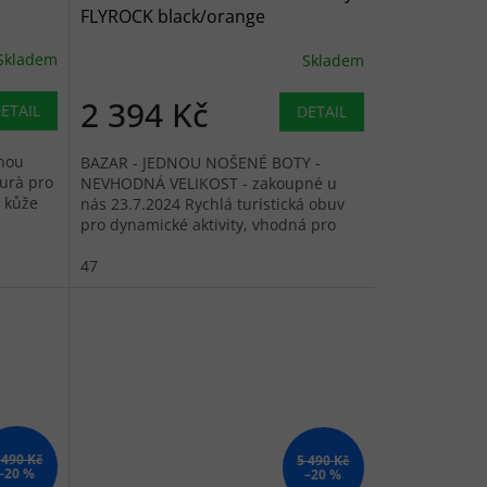
FLYROCK black/orange
Skladem
Skladem
2 394 Kč
ETAIL
DETAIL
nou
BAZAR - JEDNOU NOŠENÉ BOTY -
urà pro
NEVHODNÁ VELIKOST - zakoupné u
 kůže
nás 23.7.2024 Rychlá turistická obuv
pro dynamické aktivity, vhodná pro
dobrodružství v terénu, kde je
vyžadována...
47
 490 Kč
5 490 Kč
–20 %
–20 %