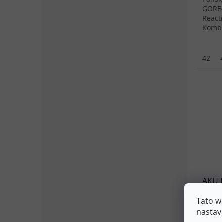
GORE-
Reacti
Kombi
mater
42
AKU 
V-LIG
Tato w
nastav