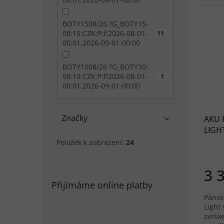
BOTY1508/26 ?G_BOTY15-
08:15:CZK:P:f!2026-08-01-
11
00:01,2026-09-01-00:00
BOTY1008/26 ?G_BOTY10-
08:10:CZK:P:f!2026-08-01-
1
00:01,2026-09-01-00:00
Značky
AKU P
LIGHT
Položek k zobrazení:
24
3 
Přijímáme online platby
Pánsk
Light
svršk