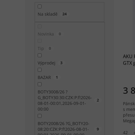
Na skladě
24
Novinka
0
Tip
0
AKU 
GTX g
Výprodej
3
BAZAR
1
3 
BOTY3008/26 ?
G_BOTY30:30:CZK:P:f!2026-
2
08-01-00:01,2026-09-01-
Pánsk
00:00
s mem
přesu
Megag
BOTY2008/26 ?G_BOTY20-
přiln
08:20:CZK:P:f!2026-08-01-
9
42
00:01,2026-09-01-00:00