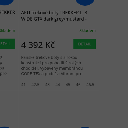
TREKKER
AKU trekové boty TREKKER L. 3
WIDE GTX dark grey/mustard -
šedé
Skladem
Skladem
4 392 Kč
ETAIL
DETAIL
EX
Pánské trekové boty s širokou
ip
konstrukcí pro pohodlí širokých
nou
chodidel. Vybaveny membránou
 pro
GORE-TEX a podešví Vibram pro
výbornou přilnavost na náročném
terénu.
41
42,5
43
44
45
46
46,5
48