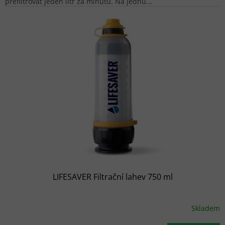
přefiltrovat jeden litr za minutu. Na jednu...
LIFESAVER Filtrační lahev 750 ml
Skladem