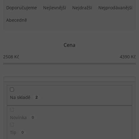
Doporučujeme
Nejlevnější
Nejdražší
Nejprodávanější
Abecedně
Cena
2508
Kč
4390
Kč
Na skladě
2
Novinka
0
Tip
0