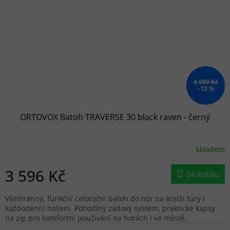
4 089 Kč
–12 %
ORTOVOX Batoh TRAVERSE 30 black raven - černý
Skladem
3 596 Kč
Do košíku
Všestranný, funkční celoroční batoh do hor na kratší túry i
každodenní nošení. Pohodlný zádový systém, praktické kapsy
na zip pro komfortní používání na horách i ve městě.