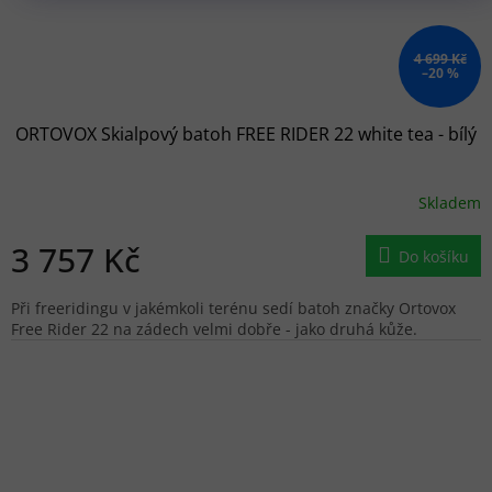
4 699 Kč
–20 %
ORTOVOX Skialpový batoh FREE RIDER 22 white tea - bílý
Skladem
3 757 Kč
Do košíku
Při freeridingu v jakémkoli terénu sedí batoh značky Ortovox
Free Rider 22 na zádech velmi dobře - jako druhá kůže.