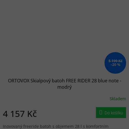
5 199 Kč
–20 %
ORTOVOX Skialpový batoh FREE RIDER 28 blue note -
modrý
Skladem
4 157 Kč
Do košíku
Inovovaný freeride batoh s objemem 28 l s komfortním