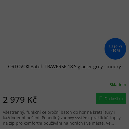
3 319 Kč
–10 %
ORTOVOX Batoh TRAVERSE 18 S glacier grey - modrý
Skladem
2 979 Kč
Do košíku
Všestranný, funkční celoroční batoh do hor na kratší túry i
každodenní nošení. Pohodlný zádový systém, praktické kapsy
na zip pro komfortní používání na horách i ve městě. Ve...