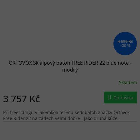
4 699 Kč
–20 %
ORTOVOX Skialpový batoh FREE RIDER 22 blue note -
modrý
Skladem
3 757 Kč
Do košíku
Při freeridingu v jakémkoli terénu sedí batoh značky Ortovox
Free Rider 22 na zádech velmi dobře - jako druhá kůže.