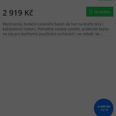
2 919 Kč
Do košíku
Všestranný, funkční celoroční batoh do hor na kratší túry i
každodenní nošení. Pohodlný zádový systém, praktické kapsy
na zip pro komfortní používání na horách i ve městě. Ve...
3 499 Kč
–12 %