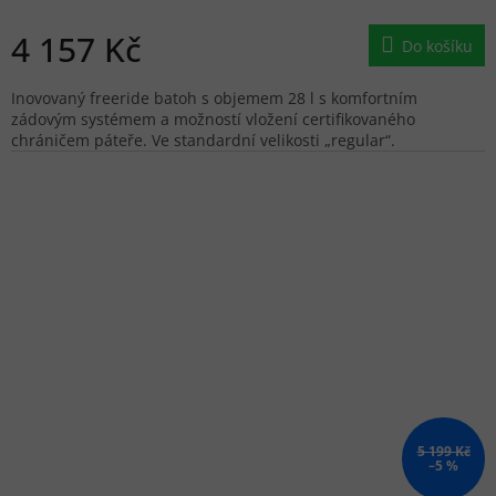
4 157 Kč
Do košíku
Inovovaný freeride batoh s objemem 28 l s komfortním
zádovým systémem a možností vložení certifikovaného
chráničem páteře. Ve standardní velikosti „regular“.
5 199 Kč
–5 %