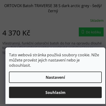
ORTOVOX Batoh TRAVERSE 38 S dark arctic grey - šedý/
černý
Skladem
4 370 Kč
Do košíku
Všestranný, funkční celoroční batoh do hor na opravdu dlouhé
túry. Pohodlný zádový systém a praktické rozložení kapes
společně možností uchycení materiálu z něho dělá...
Tato webová stránka používá soubory cookie. Níže
můžete provést jejich nastavení nebo je
odsouhlasit.
Nastavení
Souhlasím