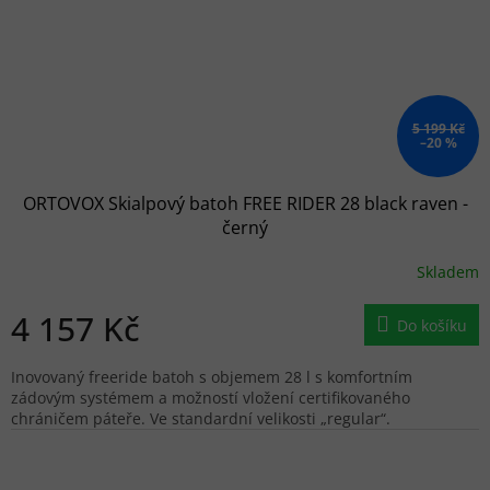
5 199 Kč
–20 %
ORTOVOX Skialpový batoh FREE RIDER 28 black raven -
černý
Skladem
4 157 Kč
Do košíku
Inovovaný freeride batoh s objemem 28 l s komfortním
zádovým systémem a možností vložení certifikovaného
chráničem páteře. Ve standardní velikosti „regular“.