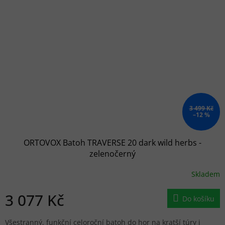
3 499 Kč
–12 %
ORTOVOX Batoh TRAVERSE 20 dark wild herbs -
zelenočerný
Skladem
3 077 Kč
Do košíku
Všestranný, funkční celoroční batoh do hor na kratší túry i