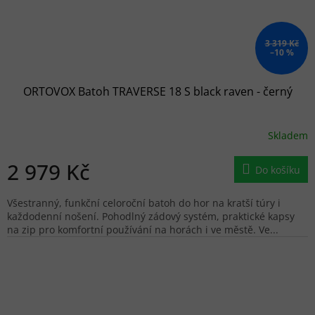
3 319 Kč
–10 %
ORTOVOX Batoh TRAVERSE 18 S black raven - černý
Skladem
2 979 Kč
Do košíku
Všestranný, funkční celoroční batoh do hor na kratší túry i
každodenní nošení. Pohodlný zádový systém, praktické kapsy
na zip pro komfortní používání na horách i ve městě. Ve...