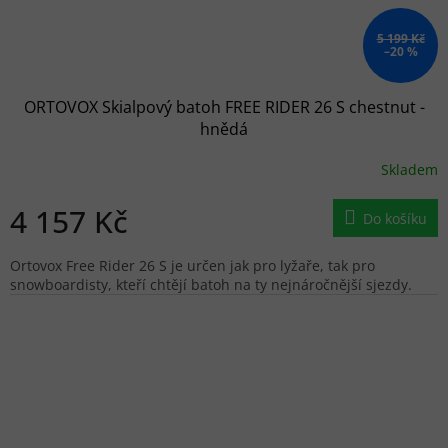
5 199 Kč
–20 %
ORTOVOX Skialpový batoh FREE RIDER 26 S chestnut -
hnědá
Skladem
4 157 Kč
Do košíku
Ortovox Free Rider 26 S je určen jak pro lyžaře, tak pro
snowboardisty, kteří chtějí batoh na ty nejnáročnější sjezdy.