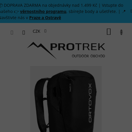
Přejít na obsah
📦 DOPRAVA ZDARMA na objednávky nad 1.499 Kč | Vstupte do
našeho 👉
věrnostního programu
, sbírejte body a ušetřete. | 📍
Navštivte nás v
Praze a Ostravě
NÁKUP
CZK