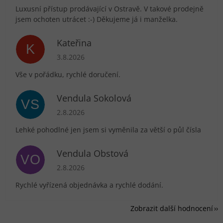
Luxusní přístup prodávající v Ostravě. V takové prodejně
jsem ochoten utrácet :-) Děkujeme já i manželka.
Kateřina
K
Hodnocení obchodu je 5 z 5 hvězdiček.
3.8.2026
Vše v pořádku, rychlé doručení.
Vendula Sokolová
VS
Hodnocení obchodu je 5 z 5 hvězdiček.
2.8.2026
Lehké pohodlné jen jsem si vyměnila za větší o půl čísla
Vendula Obstová
VO
Hodnocení obchodu je 5 z 5 hvězdiček.
2.8.2026
Rychlé vyřízená objednávka a rychlé dodání.
Zobrazit další hodnocení