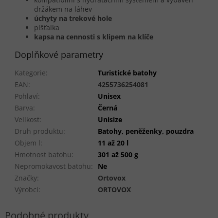
držákem na láhev
úchyty na trekové hole
píšťalka
kapsa na cennosti s klipem na klíče
Doplňkové parametry
Kategorie
:
Turistické batohy
EAN
:
4255736254081
Pohlaví
:
Unisex
Barva
:
Černá
Velikost
:
Unisize
Druh produktu
:
Batohy, peněženky, pouzdra
Objem l
:
11 až 20 l
Hmotnost batohu
:
301 až 500 g
Nepromokavost batohu
:
Ne
Značky
:
Ortovox
Výrobci
:
ORTOVOX