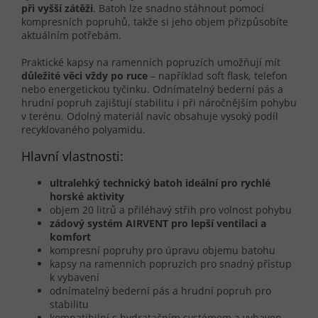
při vyšší zátěži
. Batoh lze snadno stáhnout pomocí
kompresních popruhů, takže si jeho objem přizpůsobíte
aktuálním potřebám.
Praktické kapsy na ramenních popruzích umožňují mít
důležité věci vždy po ruce
– například soft flask, telefon
nebo energetickou tyčinku. Odnímatelný bederní pás a
hrudní popruh zajišťují stabilitu i při náročnějším pohybu
v terénu. Odolný materiál navíc obsahuje vysoký podíl
recyklovaného polyamidu.
Hlavní vlastnosti:
ultralehký technický batoh ideální pro rychlé
horské aktivity
objem 20 litrů a přiléhavý střih pro volnost pohybu
zádový systém AIRVENT pro lepší ventilaci a
komfort
kompresní popruhy pro úpravu objemu batohu
kapsy na ramenních popruzích pro snadný přístup
k vybavení
odnímatelný bederní pás a hrudní popruh pro
stabilitu
kompatibilní s hydratačním systémem a vybaven