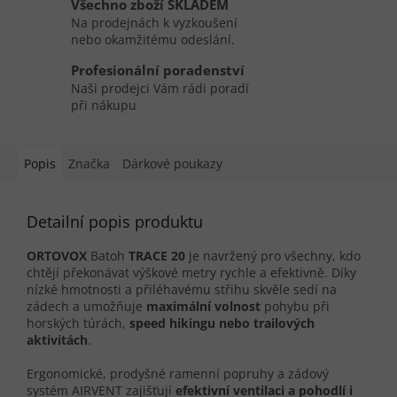
Všechno zboží SKLADEM
Na prodejnách k vyzkoušení
nebo okamžitému odeslání.
Profesionální poradenství
Naši prodejci Vám rádi poradí
při nákupu
Popis
Značka
Dárkové poukazy
Detailní popis produktu
ORTOVOX
Batoh
TRACE 20
je navržený pro všechny, kdo
chtějí překonávat výškové metry rychle a efektivně. Díky
nízké hmotnosti a přiléhavému střihu skvěle sedí na
zádech a umožňuje
maximální volnost
pohybu při
horských túrách,
speed hikingu nebo trailových
aktivitách
.
Ergonomické, prodyšné ramenní popruhy a zádový
systém AIRVENT zajišťují
efektivní ventilaci a pohodlí i