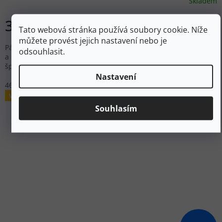
Skladem
3 493 Kč
DETAIL
Tato webová stránka používá soubory cookie. Níže
můžete provést jejich nastavení nebo je
Pánské trekové boty bez membrány s nubukovou kůží
odsouhlasit.
a recyklovanými materiály pro lehkou turistiku. Prostorná
špička umožňuje přirozený pohyb chodidla.
Nastavení
46
Výprodej
Souhlasím