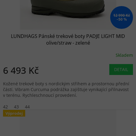
12 990 Kč
–50 %
LUNDHAGS Pánské trekové boty PADJE LIGHT MID
olive/straw - zelené
Skladem
6 493 Kč
DETAIL
Kožené trekové boty s nordickým střihem a prostornou přední
částí. Vibram Curcuma podrážka zajišťuje vynikající přilnavost
v terénu. Rychleschnoucí provedení.
42
43
44
Výprodej