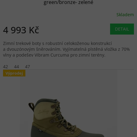
green/bronze- zelené
Skladem
4 993 Kč
DETAIL
Zimní trekové boty s robustní celokoženou konstrukcí
a dvouzónovým šněrováním. Vyjímatelná plstěná vložka z 70%
vlny a podešev Vibram Curcuma pro zimní terény.
42
44
47
Výprodej