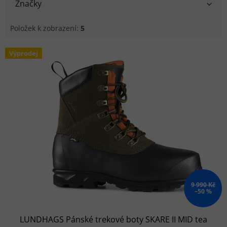
Značky
Položek k zobrazení:
5
Výpis produktů
Výprodej
9 990 Kč
–50 %
LUNDHAGS Pánské trekové boty SKARE II MID tea