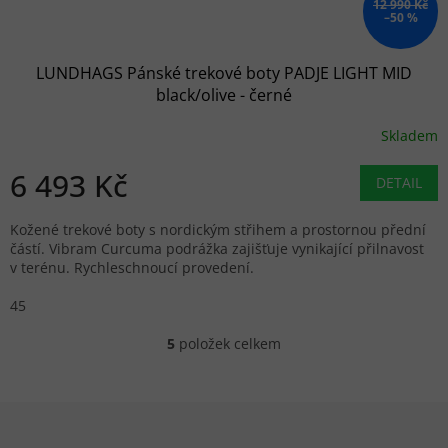
12 990 Kč
–50 %
LUNDHAGS Pánské trekové boty PADJE LIGHT MID
black/olive - černé
Skladem
6 493 Kč
DETAIL
Kožené trekové boty s nordickým střihem a prostornou přední
částí. Vibram Curcuma podrážka zajišťuje vynikající přilnavost
v terénu. Rychleschnoucí provedení.
45
5
položek celkem
Ovládací prvky výpisu
Zápatí