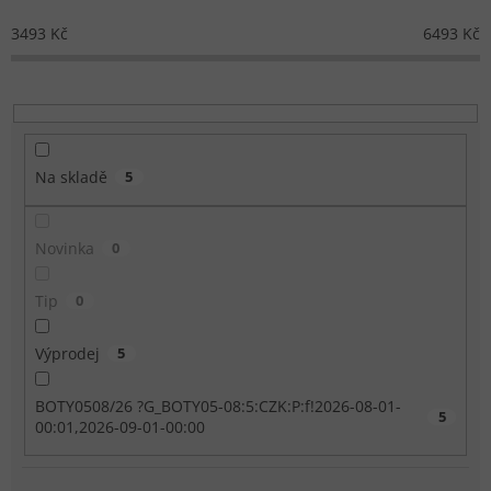
3493
Kč
6493
Kč
Na skladě
5
Novinka
0
Tip
0
Výprodej
5
BOTY0508/26 ?G_BOTY05-08:5:CZK:P:f!2026-08-01-
5
00:01,2026-09-01-00:00