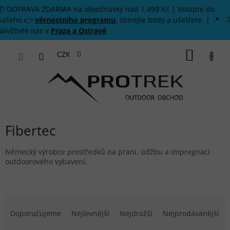
Přejít na obsah
📦 DOPRAVA ZDARMA na objednávky nad 1.499 Kč | Vstupte do
našeho 👉
věrnostního programu
, sbírejte body a ušetřete. | 📍
Navštivte nás v
Praze a Ostravě
NÁKUP
CZK
Fibertec
Německý výrobce prostředků na praní, údžbu a impregnaci
outdoorového vybavení.
Řazení produktů
Doporučujeme
Nejlevnější
Nejdražší
Nejprodávanější