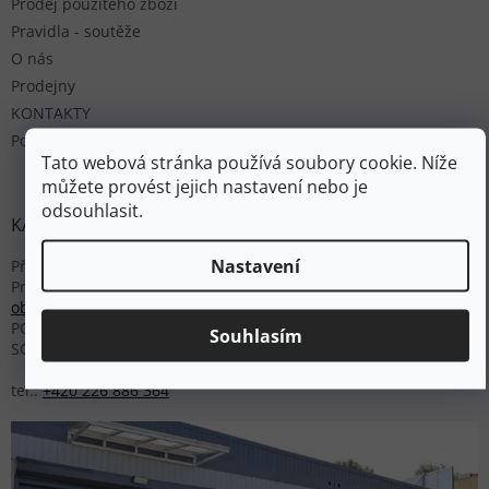
Prodej použitého zboží
Pravidla - soutěže
O nás
Prodejny
KONTAKTY
Poradna
Tato webová stránka používá soubory cookie. Níže
můžete provést jejich nastavení nebo je
odsouhlasit.
KAMENNÁ PRODEJNA PRAHA
Nastavení
Přátelství 555/9
Praha 10 - Uhříněves
obchod@protrek.cz
PO - PÁ: 10:00 - 19:00
Souhlasím
SO: 09:00 - 15:00
tel.:
+420 226 886 364