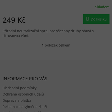
Skladem
249 Kč
Do košíku
Přírodní neutralizační sprej pro všechny druhy obuvi s
citrusovou vůní.
1
položek celkem
Ovládací prvky výpisu
Zápatí
INFORMACE PRO VÁS
Obchodní podmínky
Ochrana osobních údajů
Doprava a platba
Reklamace a výměna zboží