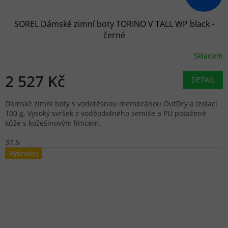
SOREL Dámské zimní boty TORINO V TALL WP black -
černé
Skladem
2 527 Kč
DETAIL
Dámské zimní boty s vodotěsnou membránou OutDry a izolací
100 g. Vysoký svršek z voděodolného semiše a PU potažené
kůže s kožešinovým límcem.
37,5
Výprodej