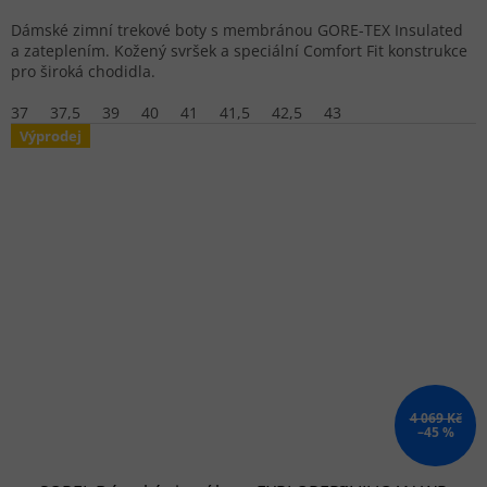
Dámské zimní trekové boty s membránou GORE-TEX Insulated
a zateplením. Kožený svršek a speciální Comfort Fit konstrukce
pro široká chodidla.
37
37,5
39
40
41
41,5
42,5
43
Výprodej
4 069 Kč
–45 %