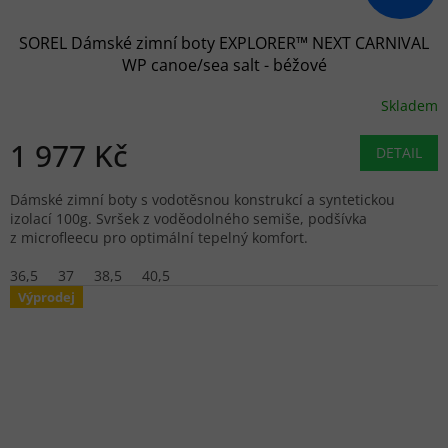
SOREL Dámské zimní boty EXPLORER™ NEXT CARNIVAL
WP canoe/sea salt - béžové
Skladem
1 977 Kč
DETAIL
Dámské zimní boty s vodotěsnou konstrukcí a syntetickou
izolací 100g. Svršek z voděodolného semiše, podšívka
z microfleecu pro optimální tepelný komfort.
36,5
37
38,5
40,5
Výprodej