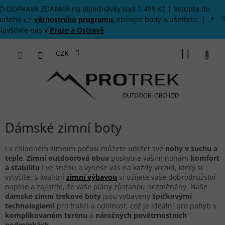
Přejít na obsah
📦 DOPRAVA ZDARMA na objednávky nad 1.499 Kč | Vstupte do
našeho 👉
věrnostního programu
, sbírejte body a ušetřete. | 📍
Navštivte nás v
Praze a Ostravě
NÁKUP
CZK
Dámské zimní boty
I v chladném zimním počasí můžete udržet své
nohy v suchu a
teple
.
Zimní outdoorová obuv
poskytne vašim nohám
komfort
a stabilitu
i ve sněhu a vynese vás na každý vrchol, který si
vytyčíte. S kvalitní
zimní výbavou
si užijete vaše dobrodružství
naplno a zajistíte, že vaše plány zůstanou nezměněny. Naše
dámské zimní trekové boty
jsou vybaveny
špičkovými
technologiemi
pro trakci a odolnost, což je ideální pro pohyb v
komplikovaném terénu
a
náročných povětrnostních
podmínkách
.