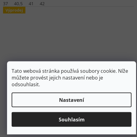
37
40,5
41
42
Výprodej
Tato webová stránka používá soubory cookie. Níže
můžete provést jejich nastavení nebo je
odsouhlasit.
4 199 Kč
–45 %
Nastavení
SOREL Dámské zimní boty TORINO V WP black/fawn -
černé
Souhlasím
Skladem