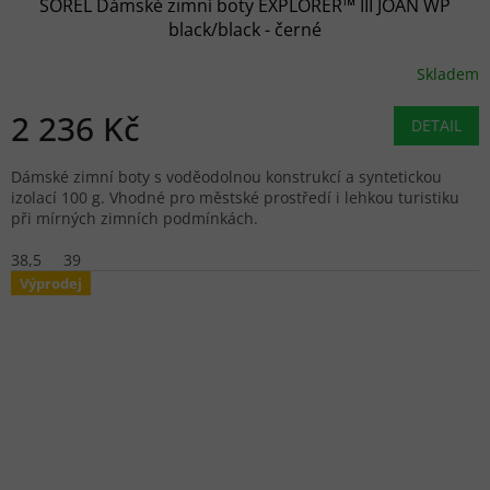
SOREL Dámské zimní boty EXPLORER™ III JOAN WP
black/black - černé
Skladem
2 236 Kč
DETAIL
Dámské zimní boty s voděodolnou konstrukcí a syntetickou
izolací 100 g. Vhodné pro městské prostředí i lehkou turistiku
při mírných zimních podmínkách.
38,5
39
Výprodej