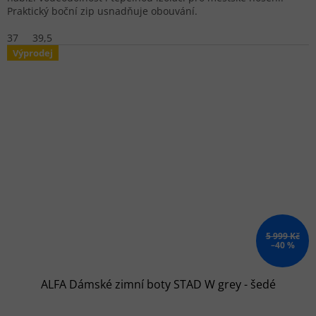
Praktický boční zip usnadňuje obouvání.
37
39,5
Výprodej
5 999 Kč
–40 %
ALFA Dámské zimní boty STAD W grey - šedé