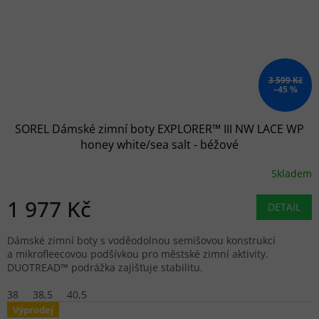
3 599 Kč
–45 %
SOREL Dámské zimní boty EXPLORER™ III NW LACE WP
honey white/sea salt - béžové
Skladem
1 977 Kč
DETAIL
Dámské zimní boty s voděodolnou semišovou konstrukcí
a mikrofleecovou podšívkou pro městské zimní aktivity.
DUOTREAD™ podrážka zajišťuje stabilitu.
38
38,5
40,5
Výprodej