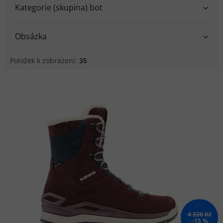
Kategorie (skupina) bot
Obsázka
Položek k zobrazení:
35
Výpis produktů
4 320 Kč
–15 %