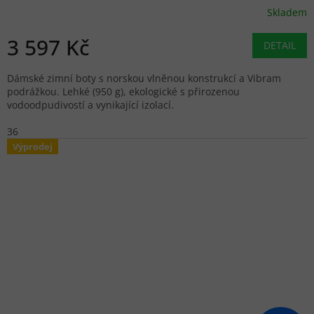
Skladem
3 597 Kč
DETAIL
Dámské zimní boty s norskou vlněnou konstrukcí a Vibram
podrážkou. Lehké (950 g), ekologické s přirozenou
vodoodpudivostí a vynikající izolací.
36
Výprodej