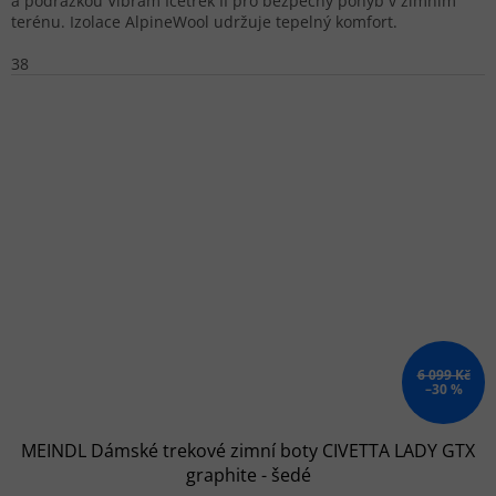
a podrážkou Vibram Icetrek II pro bezpečný pohyb v zimním
terénu. Izolace AlpineWool udržuje tepelný komfort.
38
6 099 Kč
–30 %
MEINDL Dámské trekové zimní boty CIVETTA LADY GTX
graphite - šedé