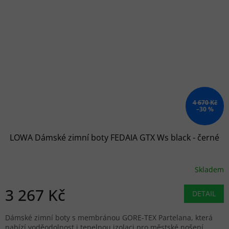
4 670 Kč
–30 %
LOWA Dámské zimní boty FEDAIA GTX Ws black - černé
Skladem
3 267 Kč
DETAIL
Dámské zimní boty s membránou GORE-TEX Partelana, která
nabízí voděodolnost i tepelnou izolaci pro městské nošení.