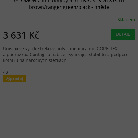
SALOMON Zimní boty QUEST TRACKER GTX earth
brown/ranger green/black - hnědé
Skladem
3 631 Kč
DETAIL
Unisexové vysoké trekové boty s membránou GORE-TEX
a podrážkou Contagrip nabízejí vynikající stabilitu a podporu
kotníku na náročných stezkách.
48
Výprodej