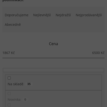
Řazení produktů
Doporučujeme
Nejlevnější
Nejdražší
Nejprodávanější
Abecedně
Cena
1867
Kč
6500
Kč
Na skladě
35
Novinka
0