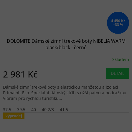
4 450 Kč
–33 %
DOLOMITE Dámské zimní trekové boty NIBELIA WARM
black/black - černé
Skladem
2 981 Kč
DETAIL
Dámské zimní trekové boty s elastickou manžetou a izolací
Primaloft Eco. Speciální dámský střih s užší patou a podrážkou
Vibram pro rychlou turistiku...
37,5
39,5
40
40 2/3
41,5
Výprodej