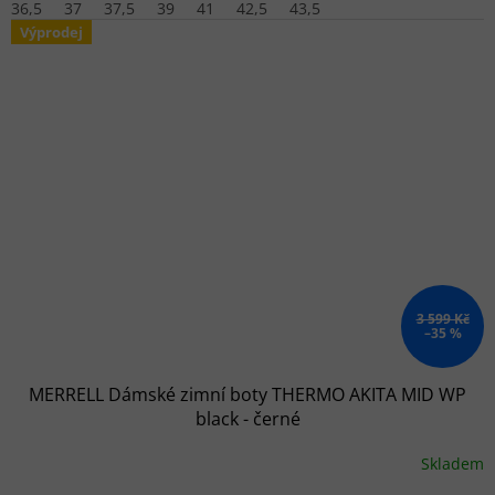
36,5
37
37,5
39
41
42,5
43,5
Výprodej
3 599 Kč
–35 %
MERRELL Dámské zimní boty THERMO AKITA MID WP
black - černé
Skladem