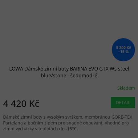
5 200 Kč
–15 %
LOWA Dámské zimní boty BARINA EVO GTX Ws steel
blue/stone - šedomodré
Skladem
Průměrné hodnocení produktu je 5,0 z 5 hvězdiček.
4 420 Kč
DETAIL
Dámské zimní boty s vysokým svrškem, membránou GORE-TEX
Partelana a bočním zipem pro snadné obouvání. Vhodné pro
zimní vycházky v teplotách do -15°C.