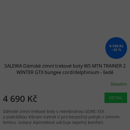
6 700 Kč
–30 %
SALEWA Dámské zimní trekové boty WS MTN TRAINER 2
WINTER GTX bungee cord/delphinium - šedé
Skladem
4 690 Kč
DETAIL
Dámské zimní trekové boty s membránou GORE-TEX
a podrážkou Vibram Icetrek II pro bezpečný pohyb v zimním
terénu. Izolace AlpineWool udržuje tepelný komfort.