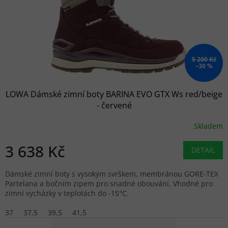
5 200 Kč
–30 %
LOWA Dámské zimní boty BARINA EVO GTX Ws red/beige
- červené
Skladem
3 638 Kč
DETAIL
Dámské zimní boty s vysokým svrškem, membránou GORE-TEX
Partelana a bočním zipem pro snadné obouvání. Vhodné pro
zimní vycházky v teplotách do -15°C.
37
37,5
39,5
41,5