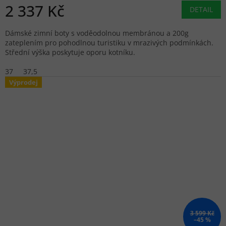
2 337 Kč
DETAIL
Dámské zimní boty s voděodolnou membránou a 200g
zateplením pro pohodlnou turistiku v mrazivých podmínkách.
Střední výška poskytuje oporu kotníku.
37
37,5
Výprodej
3 599 Kč
–45 %