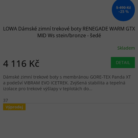
5 490 Kč
–25 %
LOWA Dámské zimní trekové boty RENEGADE WARM GTX
MID Ws stein/bronze - šedé
Skladem
4 116 Kč
DETAIL
Dámské zimní trekové boty s membránou GORE-TEX Panda XT
a podešví VIBRAM EVO ICETREK. Zvýšená stabilita a tepelná
izolace pro trekové výšlapy v teplotách do...
37
Výprodej