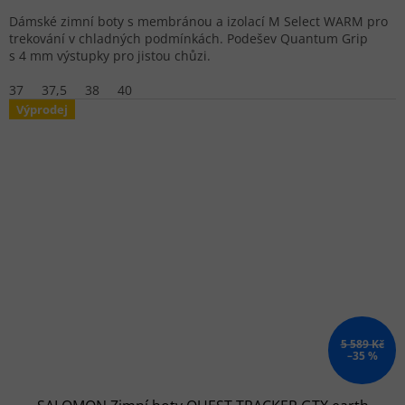
Dámské zimní boty s membránou a izolací M Select WARM pro
trekování v chladných podmínkách. Podešev Quantum Grip
s 4 mm výstupky pro jistou chůzi.
37
37,5
38
40
Výprodej
5 589 Kč
–35 %