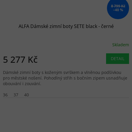
8 799 Kč
–40 %
ALFA Dámské zimní boty SETE black - černé
Skladem
5 277 Kč
DETAIL
Dámské zimní boty s koženým svrškem a vlněnou podšívkou
pro městské nošení. Pohodlný střih s bočním zipem usnadňuje
obouvání i zouvání.
36
37
40