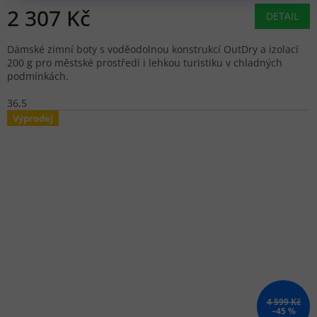
2 307 Kč
DETAIL
Dámské zimní boty s voděodolnou konstrukcí OutDry a izolací
200 g pro městské prostředí i lehkou turistiku v chladných
podmínkách.
36,5
Výprodej
4 599 Kč
–45 %