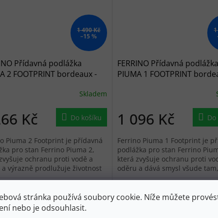
1 490 Kč
1
–15 %
INO Přídavná podlážka
FERRINO Přídavná podlážk
A 2 FOOTPRINT bordeaux -
PIUMA 1 FOOTPRINT bordea
ená
červená
Skladem
266 Kč
1 096 Kč
Do košíku
Do 
no Piuma 2 Footprint je přídavná
Ferrino Piuma 1 Footprint je p
žka pro stan Ferrino Piuma 2,
podlážka pro stan Ferrino Pium
 zvyšuje ochranu proti vodě a
která zvyšuje ochranu proti vo
 a výrazně prodlužuje životnost
oděru a dává smysl všude tam
žky při každodenním...
chceš, aby ti podlážka stanu...
ebová stránka používá soubory cookie. Níže můžete provést
ení nebo je odsouhlasit.