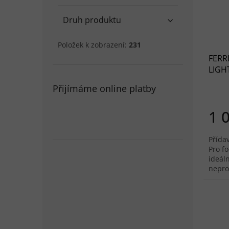
Druh produktu
Položek k zobrazení:
231
FERR
LIGH
Přijímáme online platby
1 
Přída
Pro fo
ideáln
nepro
mecha