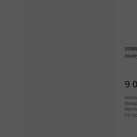
FERRI
osob
modr
9 
Ferrin
dvoupl
Ferri
ho ryc
složit