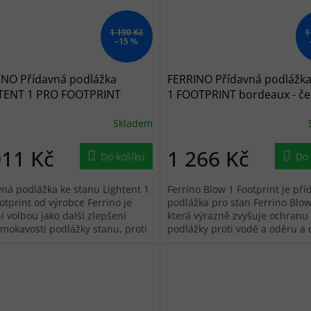
1 190 Kč
1
–15 %
INO Přídavná podlážka
FERRINO Přídavná podlážk
TENT 1 PRO FOOTPRINT
1 FOOTPRINT bordeaux - č
Skladem
011 Kč
1 266 Kč
Do košíku
Do 
vná podlážka ke stanu Lightent 1
Ferrino Blow 1 Footprint je př
otprint od výrobce Ferrino je
podlážka pro stan Ferrino Blow
í volbou jako další zlepšení
která výrazně zvyšuje ochranu
mokavosti podlážky stanu, proti
podlážky proti vodě a oděru a
nickému poškození podlážky...
větší jistotu při každodenním
používání...