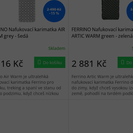
2 490 Kč
3
–15 %
INO Nafukovací karimatka AIR
FERRINO Nafukovací karima
 grey - šedá
ARTIC WARM green - zelená
Skladem
116 Kč
2 881 Kč
Do košíku
Do 
no Air Warm je ultralehká
Ferrino Artic Warm je ultraleh
ovací karimatka Ferrino pro
nafukovací karimatka Ferrino d
iku, treking a spaní ve stanu od
do zimy, když chceš vysokou iz
do podzimu, když chceš nízkou
země, pohodlí na tvrdém podk
ost, dobrou sbalitelnost a...
zároveň dobrou sbalitelnost do