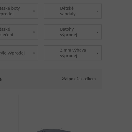
ětské boty
Dětské
ýprodej
sandály
výprodej
ětské
Batohy
blečení
výprodej
ýprodej
Zimní výbava
rýle výprodej
výprodej
231
položek celkem
ě