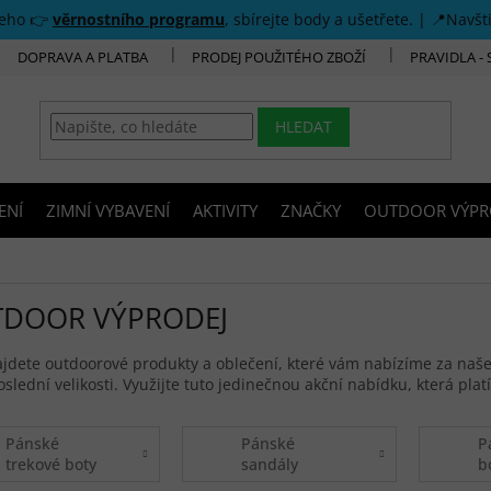
šeho 👉
věrnostního programu
, sbírejte body a ušetřete. | 📍Navšt
DOPRAVA A PLATBA
PRODEJ POUŽITÉHO ZBOŽÍ
PRAVIDLA -
HLEDAT
ENÍ
ZIMNÍ VYBAVENÍ
AKTIVITY
ZNAČKY
OUTDOOR VÝPR
DOOR VÝPRODEJ
jdete outdoorové produkty a oblečení, které vám nabízíme za naše 
slední velikosti. Využijte tuto jedinečnou akční nabídku, která pla
Pánské
Pánské
P
trekové boty
sandály
b
výprodej
výprodej