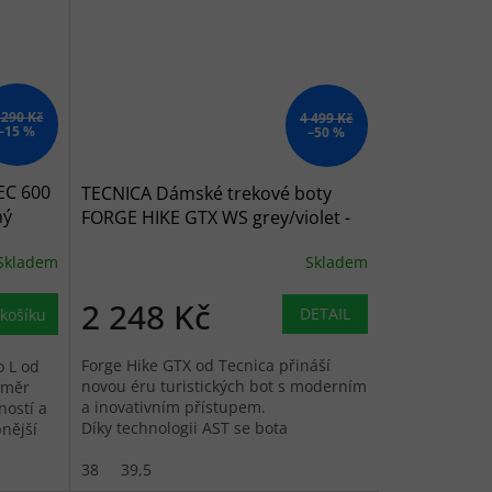
 290 Kč
4 499 Kč
–15 %
–50 %
EC 600
TECNICA Dámské trekové boty
ný
FORGE HIKE GTX WS grey/violet -
fialové
Skladem
Skladem
2 248 Kč
DETAIL
košíku
Forge Hike GTX od Tecnica přináší
o L od
novou éru turistických bot s moderním
oměr
a inovativním přístupem.
ostí a
Díky technologii AST se bota
pnější
dokonale...
tlům.
38
39,5