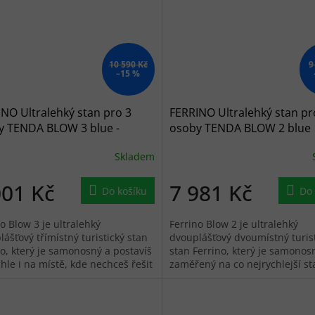
10 590 Kč
9
–15 %
NO Ultralehký stan pro 3
FERRINO Ultralehký stan pr
y TENDA BLOW 3 blue -
osoby TENDA BLOW 2 blue
ý
petrolio - modrý
Skladem
001 Kč
7 981 Kč
Do košíku
Do 
o Blow 3 je ultralehký
Ferrino Blow 2 je ultralehký
ášťový třímístný turistický stan
dvouplášťový dvoumístný turis
no, který je samonosný a postavíš
stan Ferrino, který je samonos
hle i na místě, kde nechceš řešit
zaměřený na co nejrychlejší st
ou stavbu. Je to lehký...
kompaktní balení. Je to lehký st