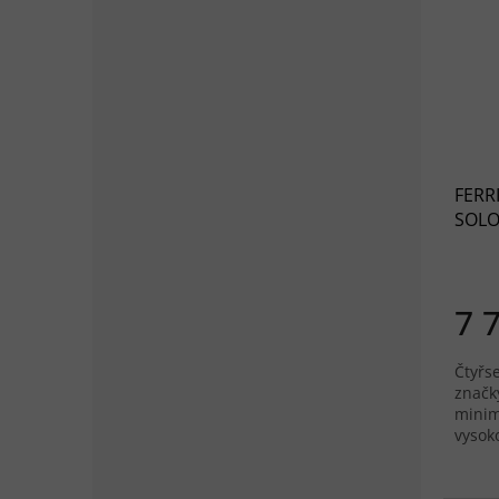
FERR
SOLO
7 
Čtyřs
značk
minima
vysok
pohod
se...