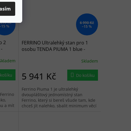
asím
 290 Kč
6 990 Kč
–15 %
–15 %
o 2
FERRINO Ultralehký stan pro 1
-
osobu TENDA PIUMA 1 blue -
modrý
Skladem
Skladem
5 941 Kč
košíku
Do košíku
Ferrino Piuma 1 je ultralehký
Ferrino
dvouplášťový jednomístný stan
hko,
Ferrino, který si bereš všude tam, kde
u a mít
chceš jít nalehko, sbalit minimum věcí
sách....
a přesto mít jistotu noclehu. Je to...