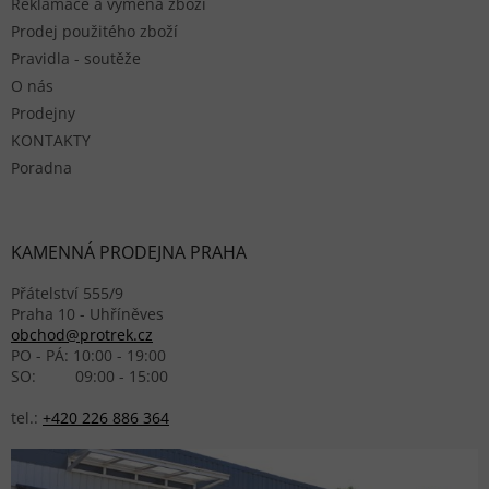
Reklamace a výměna zboží
Prodej použitého zboží
Pravidla - soutěže
O nás
Prodejny
KONTAKTY
Poradna
KAMENNÁ PRODEJNA PRAHA
Přátelství 555/9
Praha 10 - Uhříněves
obchod@protrek.cz
PO - PÁ: 10:00 - 19:00
SO: 09:00 - 15:00
tel.:
+420 226 886 364