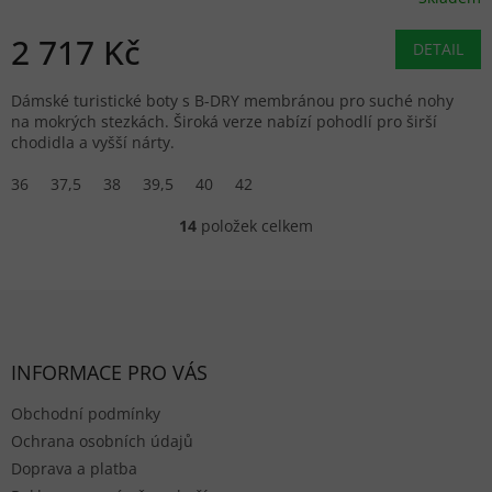
2 717 Kč
DETAIL
Dámské turistické boty s B-DRY membránou pro suché nohy
na mokrých stezkách. Široká verze nabízí pohodlí pro širší
chodidla a vyšší nárty.
36
37,5
38
39,5
40
42
14
položek celkem
Ovládací prvky výpisu
Zápatí
INFORMACE PRO VÁS
Obchodní podmínky
Ochrana osobních údajů
Doprava a platba