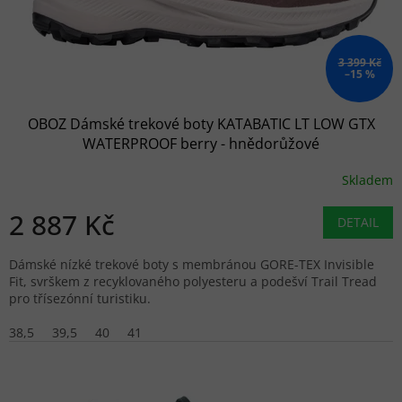
3 399 Kč
–15 %
OBOZ Dámské trekové boty KATABATIC LT LOW GTX
WATERPROOF berry - hnědorůžové
Skladem
2 887 Kč
DETAIL
Dámské nízké trekové boty s membránou GORE-TEX Invisible
Fit, svrškem z recyklovaného polyesteru a podešví Trail Tread
pro třísezónní turistiku.
38,5
39,5
40
41