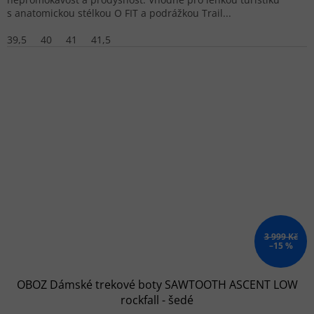
s anatomickou stélkou O FIT a podrážkou Trail...
39,5
40
41
41,5
3 999 Kč
–15 %
OBOZ Dámské trekové boty SAWTOOTH ASCENT LOW
rockfall - šedé