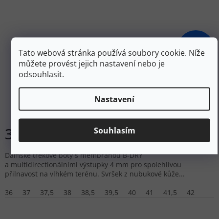
4 335 Kč
Tato webová stránka používá soubory cookie. Níže
–15 %
můžete provést jejich nastavení nebo je
odsouhlasit.
OBOZ Dámské trekové boty OUSEL MID B-DRY
WATERPROOF WIDE port -červené
Nastavení
Skladem
3 683 Kč
Souhlasím
DETAIL
Dámské trekové boty s membránou B-DRY
a multidirectionálními výstupky 4 mm pro spolehlivou
přilnavost na vlhkém terénu. Svršek z nubukové kůže...
36
37
37,5
38
38,5
39,5
40
41
41,5
42