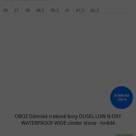
36
37
38
38,5
39,5
41
41,5
42,5
3 399 Kč
–20 %
OBOZ Dámské trekové boty OUSEL LOW B-DRY
WATERPROOF WIDE cinder stone - hnědé
Skladem