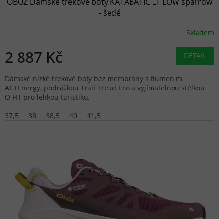
OBOZ Dámské trekové boty KATABATIC LT LOW sparrow
- šedé
Skladem
2 887 Kč
DETAIL
Dámské nízké trekové boty bez membrány s tlumením
ACTEnergy, podrážkou Trail Tread Eco a vyjímatelnou stélkou
O FIT pro lehkou turistiku.
37,5
38
38,5
40
41,5