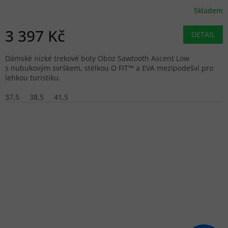
Skladem
3 397 Kč
DETAIL
Dámské nízké trekové boty Oboz Sawtooth Ascent Low
s nubukovým svrškem, stélkou O FIT™ a EVA mezipodešví pro
lehkou turistiku.
37,5
38,5
41,5