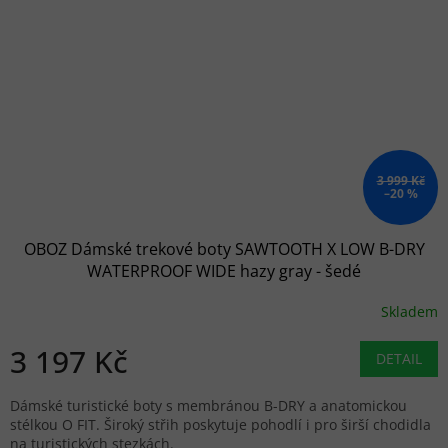
3 999 Kč
–20 %
OBOZ Dámské trekové boty SAWTOOTH X LOW B-DRY
WATERPROOF WIDE hazy gray - šedé
Skladem
3 197 Kč
DETAIL
Dámské turistické boty s membránou B-DRY a anatomickou
stélkou O FIT. Široký střih poskytuje pohodlí i pro širší chodidla
na turistických stezkách.