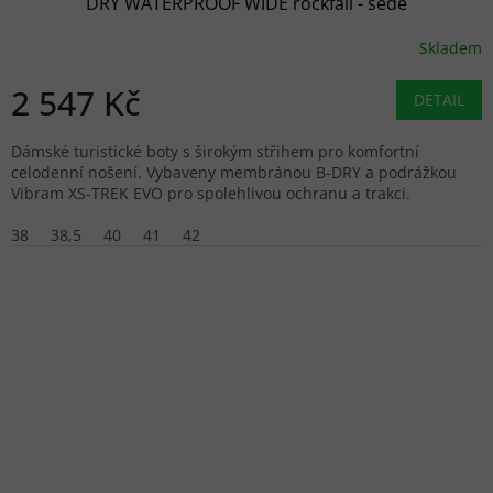
DRY WATERPROOF WIDE rockfall - šedé
Skladem
2 547 Kč
DETAIL
Dámské turistické boty s širokým střihem pro komfortní
celodenní nošení. Vybaveny membránou B-DRY a podrážkou
Vibram XS-TREK EVO pro spolehlivou ochranu a trakci.
38
38,5
40
41
42