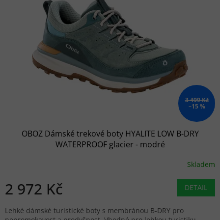
3 499 Kč
–15 %
OBOZ Dámské trekové boty HYALITE LOW B-DRY
WATERPROOF glacier - modré
Skladem
2 972 Kč
DETAIL
Lehké dámské turistické boty s membránou B-DRY pro
nepromokavost a prodyšnost. Vhodné pro lehkou turistiku