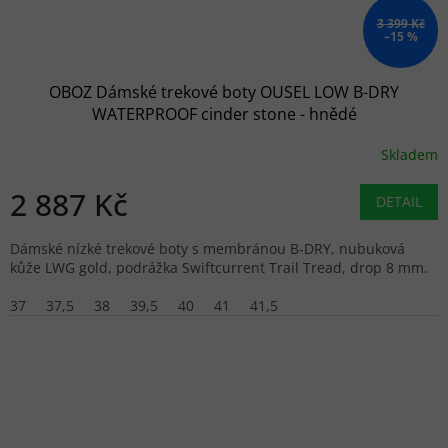
3 399 Kč
–15 %
OBOZ Dámské trekové boty OUSEL LOW B-DRY
WATERPROOF cinder stone - hnědé
Skladem
2 887 Kč
DETAIL
Dámské nízké trekové boty s membránou B-DRY, nubuková
kůže LWG gold, podrážka Swiftcurrent Trail Tread, drop 8 mm.
37
37,5
38
39,5
40
41
41,5