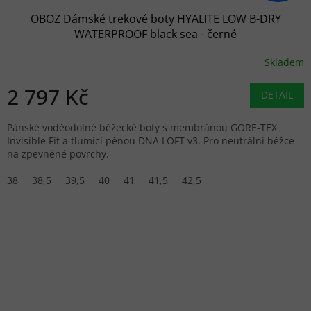
OBOZ Dámské trekové boty HYALITE LOW B-DRY
WATERPROOF black sea - černé
Skladem
2 797 Kč
DETAIL
Pánské voděodolné běžecké boty s membránou GORE-TEX
Invisible Fit a tlumicí pěnou DNA LOFT v3. Pro neutrální běžce
na zpevněné povrchy.
38
38,5
39,5
40
41
41,5
42,5