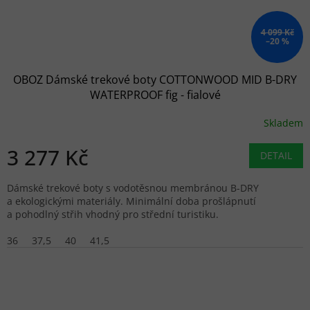
4 099 Kč
–20 %
OBOZ Dámské trekové boty COTTONWOOD MID B-DRY
WATERPROOF fig - fialové
Skladem
3 277 Kč
DETAIL
Dámské trekové boty s vodotěsnou membránou B-DRY
a ekologickými materiály. Minimální doba prošlápnutí
a pohodlný střih vhodný pro střední turistiku.
36
37,5
40
41,5