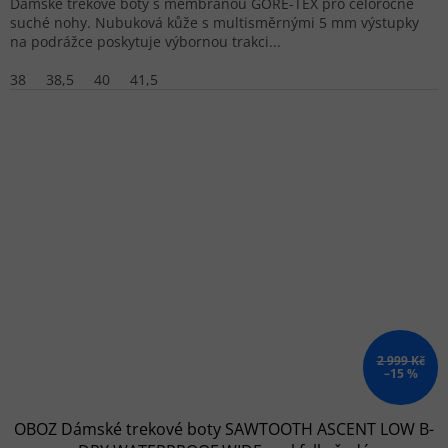
Dámské trekové boty s membránou GORE-TEX pro celoročně
suché nohy. Nubuková kůže s multisměrnými 5 mm výstupky
na podrážce poskytuje výbornou trakci...
38
38,5
40
41,5
2 999 Kč
–15 %
OBOZ Dámské trekové boty SAWTOOTH ASCENT LOW B-