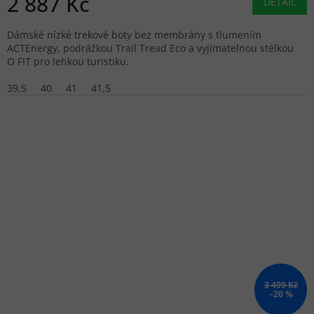
2 887 Kč
DETAIL
Dámské nízké trekové boty bez membrány s tlumením
ACTEnergy, podrážkou Trail Tread Eco a vyjímatelnou stélkou
O FIT pro lehkou turistiku.
39,5
40
41
41,5
3 499 Kč
–20 %