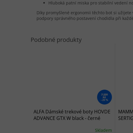
Hluboká patní miska pro stabilní vedení n
Díky promyšlené ergonomii těchto bot si užijete
podpory správného postavení chodidla při každ
7 299
Kč
–20 %
ALFA Dámské trekové boty HOVDE
MAMMU
ADVANCE GTX W black - černé
SERTIG
černé
Skladem