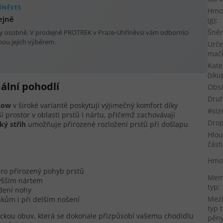
ÍNĚVES
Hmo
ejně
(g)
:
Šněr
oty osobně. V prodejně PROTREK v Praze-Uhříněvsi vám odborníci
ou jejich výběrem.
Urče
mač
Kate
(sku
ální pohodlí
Obs
Druh
Low
v široké variantě poskytují výjimečný komfort díky
#siz
ší prostor v oblasti prstů i nártu, přičemž zachovávají
Dro
ký střih
umožňuje přirozené rozložení prstů při došlapu
Hlou
část
Hmo
ro přirozený pohyb prstů
Mem
vyšším nártem
typ
:
edení nohy
Mez
akům i při delším nošení
typ 
tickou obuv, která se dokonale přizpůsobí vašemu chodidlu
pěn