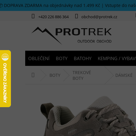
Přejít na obsah
📦 DOPRAVA ZDARMA na objednávky nad 1.499 Kč | Vstupte do na
+420 226 886 364
obchod@protrek.cz
OBLEČENÍ
BOTY
BATOHY
KEMPING / VYBAV
TREKOVÉ
Domů
BOTY
DÁMSKÉ
BOTY