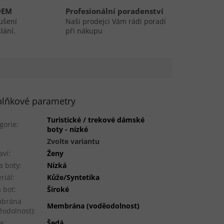
DEM
Profesionální poradenství
ušení
Naši prodejci Vám rádi poradí
lání.
při nákupu
lňkové parametry
Turistické / trekové dámské
gorie
:
boty - nízké
:
Zvolte variantu
aví
:
Ženy
a boty
:
Nízká
riál
:
Kůže/Syntetika
a bot
:
Široké
brána
Membrána (voděodolnost)
ěodolnost)
:
a
:
Šedá