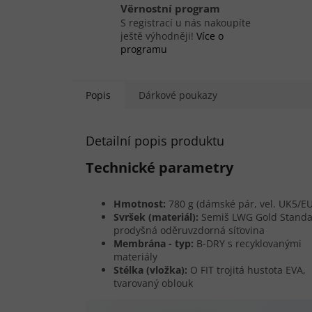
Věrnostní program
S registrací u nás nakoupíte
ještě výhodněji!
Více o
programu
Popis
Dárkové poukazy
Detailní popis produktu
Technické parametry
Hmotnost:
780 g (dámské pár, vel. UK5/E
Svršek (materiál):
Semiš LWG Gold Standa
prodyšná oděruvzdorná síťovina
Membrána - typ:
B-DRY s recyklovanými
materiály
Stélka (vložka):
O FIT trojitá hustota EVA,
tvarovaný oblouk