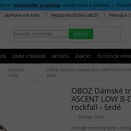
šeho 👉
věrnostního programu
, sbírejte body a ušetřete. | 📍Navšt
DOPRAVA A PLATBA
PRODEJ POUŽITÉHO ZBOŽÍ
PRAVIDLA -
HLEDAT
ENÍ
ZIMNÍ VYBAVENÍ
AKTIVITY
ZNAČKY
OUTDOOR VÝPR
Dámské
OBOZ Dámské trekové boty SAWTOOTH ASC
nízké
šedé
OBOZ Dámské t
ASCENT LOW B-
rockfall - šedé
Značka:
Oboz
Dámské turistické boty s širo