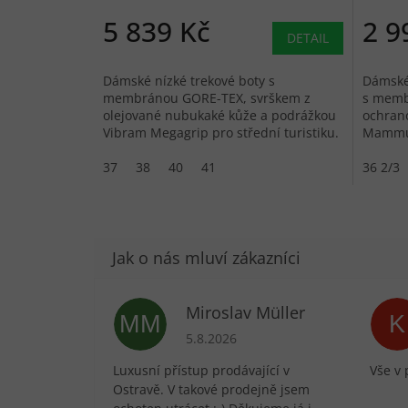
5 839 Kč
2 9
DETAIL
Dámské nízké trekové boty s
Dámské 
membránou GORE-TEX, svrškem z
s memb
olejované nubukaké kůže a podrážkou
ochran
Vibram Megagrip pro střední turistiku.
Mammut
terén.
37
38
40
41
36 2/3
Miroslav Müller
MM
K
Hodnocení obchodu je 5 z 5 hvězdič
5.8.2026
Luxusní přístup prodávající v
Vše v 
Ostravě. V takové prodejně jsem