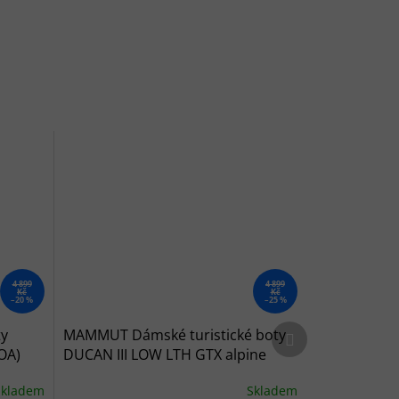
4 899
4 899
Kč
Kč
–20 %
–25 %
Další produkt
ty
MAMMUT Dámské turistické boty
OA)
DUCAN III LOW LTH GTX alpine
calamint/black - růžové
Skladem
Skladem