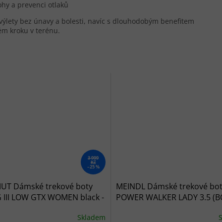
ohy a prevenci otlaků
 výlety bez únavy a bolesti, navíc s dlouhodobým benefitem
ém kroku v terénu.
3 999
Kč
–25 %
T Dámské trekové boty
MEINDL Dámské trekové bo
 III LOW GTX WOMEN black -
POWER WALKER LADY 3.5 (B
GTX marine/azur - modré
Skladem