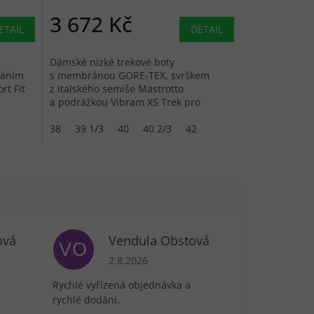
3 672 Kč
ETAIL
DETAIL
Dámské nízké trekové boty
ráním
s membránou GORE-TEX, svrškem
rt Fit
z italského semiše Mastrotto
.
a podrážkou Vibram XS Trek pro
střední turistiku.
38
39 1/3
40
40 2/3
42
ová
Vendula Obstová
VO
je 5 z 5 hvězdiček.
Hodnocení obchodu je 5 z 5 hvězdiček.
2.8.2026
Rychlé vyřízená objednávka a
rychlé dodání.