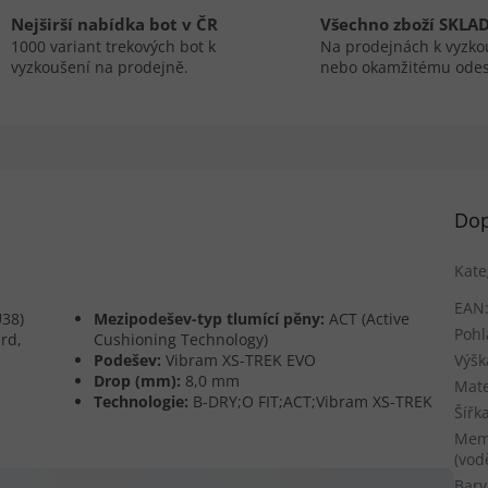
Nejširší nabídka bot v ČR
Všechno zboží SKLA
1000 variant trekových bot k
Na prodejnách k vyzko
vyzkoušení na prodejně.
nebo okamžitému odes
Dop
Kate
EAN
U38)
Mezipodešev-typ tlumící pěny:
ACT (Active
Pohl
rd,
Cushioning Technology)
Podešev:
Vibram XS-TREK EVO
Výšk
Drop (mm):
8,0 mm
Mate
Technologie:
B-DRY;O FIT;ACT;Vibram XS-TREK
Šířk
Mem
(vod
Barv