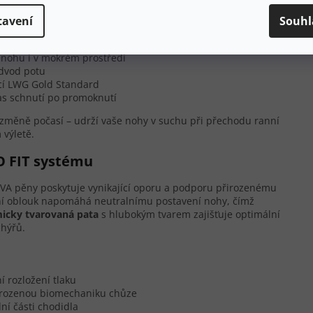
ntilací.
tavení
Souhl
í
ohu i v mokrém prostředí
odvod potu
ací LWG Gold Standard
čas schnutí po promoknutí
é změně počasí – udrží vaše nohy v suchu při přechodu ranní
výletě.
O FIT systému
EVA pěny poskytuje vynikající oporu a podporu přirozenému
bní oblouk napomáhá neutralnímu postavení nohy, čímž
icky tvarovaná pata
s hlubokým tvarem zajišťuje optimální
chýřů.
í rozložení tlaku
řirozenou biomechaniku chůze
dní části chodidla