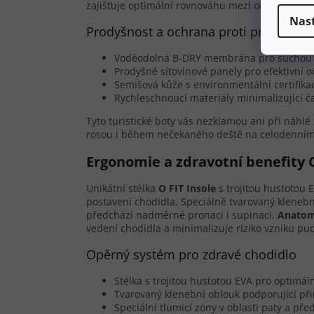
zajišťuje optimální rovnováhu mezi ochranou a ve
Nas
Prodyšnost a ochrana proti promoknut
Voděodolná B-DRY membrána pro suchou n
Prodyšné síťovinové panely pro efektivní 
Semišová kůže s environmentální certifik
Rychleschnoucí materiály minimalizující 
Tyto turistické boty vás nezklamou ani při náhl
rosou i během nečekaného deště na celodenním 
Ergonomie a zdravotní benefity 
Unikátní stélka
O FIT Insole
s trojitou hustotou 
postavení chodidla. Speciálně tvarovaný klene
předchází nadměrné pronaci i supinaci.
Anatom
vedení chodidla a minimalizuje riziko vzniku pu
Opěrný systém pro zdravé chodidlo
Stélka s trojitou hustotou EVA pro optimáln
Tvarovaný klenební oblouk podporující p
Speciální tlumicí zóny v oblasti paty a pře