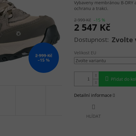
Vybaveny membránou B-DRY a 
ochranu a trakci.
2 999 Kč
–15 %
2 547 Kč
Měrná cena:
Zvolte 
Velikost EU
2 999 Kč
–15 %
Přidat do ko
Detailní informace
HLÍDAT