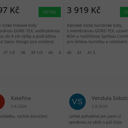
97 Kč
3 919 Kč
DETAIL
D
nízké trekové boty
Dámské nízké turistické boty
ránou GORE-TEX, voděodolnou
s membránou GORE-TEX, uzaví
ou do 9 cm výšky a podrážkou
BOA a rozšířenou špičkou Comfo
 Swiss Design pro smíšený
pro lehkou turistiku a cestování
37 1/3
38
39 1/3
40
40 2/3
40
41 1/3
41
41,5
42 2/3
Kateřina
Vendula Sokol
VS
ek.
Hodnocení obchodu je 5 z 5 hvězdiček.
Hodnocení obchodu 
3.8.2026
2.8.2026
pořádku, rychlé doručení.
Lehké pohodlné jen jsem si
vyměnila za větší o půl čísla