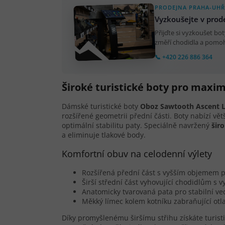
PRODEJNA PRAHA-UHŘ
Vyzkoušejte v prod
Přijďte si vyzkoušet b
změří chodidla a pomoh
📞 +420 226 886 364
Široké turistické boty pro maxim
Dámské turistické boty
Oboz Sawtooth Ascent 
rozšířené geometrii přední části. Boty nabízí vět
optimální stabilitu paty. Speciálně navržený
širo
a eliminuje tlakové body.
Komfortní obuv na celodenní výlety
Rozšířená přední část s vyšším objemem p
Širší střední část vyhovující chodidlům s 
Anatomicky tvarovaná pata pro stabilní v
Měkký límec kolem kotníku zabraňující otl
Díky promyšlenému širšímu střihu získáte turis