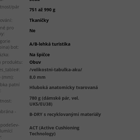
tnost/pár
751 až 990 g
ování
:
Tkaničky
né pro
Ne
ky
:
gorie
A/B-lehká turistika
pina) bot
:
ázka
:
Na špičce
 produktu
:
Obuv
es_table#
:
/velikostni-tabulka-aku/
p (mm)
:
8,0 mm
bka patní
Hluboká anatomicky tvarovaná
i
:
780 g (dámské pár, vel.
tnost
:
UK5/EU38)
brána -
B-DRY s recyklovanými materiály
ipodešev-
ACT (Active Cushioning
tlumící
Technology)
y
: