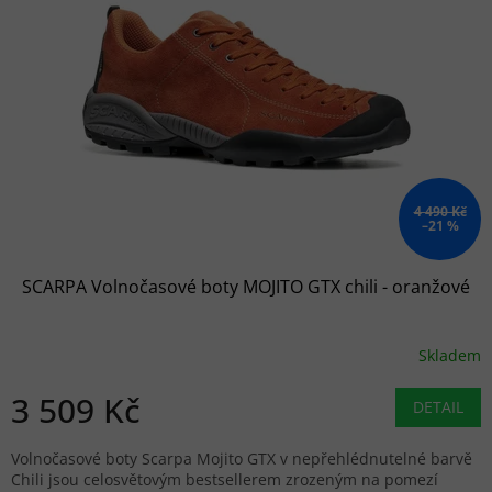
4 490 Kč
–21 %
SCARPA Volnočasové boty MOJITO GTX chili - oranžové
Skladem
3 509 Kč
DETAIL
Volnočasové boty Scarpa Mojito GTX v nepřehlédnutelné barvě
Chili jsou celosvětovým bestsellerem zrozeným na pomezí