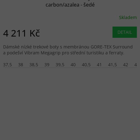
carbon/azalea - šedé
Skladem
4 211 Kč
DETAIL
Dámské nízké trekové boty s membránou GORE-TEX Surround
a podešví Vibram Megagrip pro střední turistiku a ferraty.
37,5
38
38,5
39
39,5
40
40,5
41
41,5
42
42