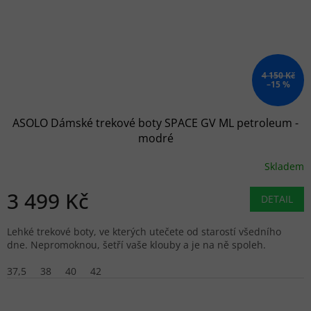
4 150 Kč
–15 %
ASOLO Dámské trekové boty SPACE GV ML petroleum -
modré
Skladem
3 499 Kč
DETAIL
Lehké trekové boty, ve kterých utečete od starostí všedního
dne. Nepromoknou, šetří vaše klouby a je na ně spoleh.
37,5
38
40
42