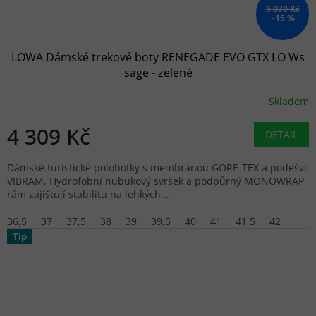
5 070 Kč
–15 %
LOWA Dámské trekové boty RENEGADE EVO GTX LO Ws
sage - zelené
Skladem
4 309 Kč
DETAIL
Dámské turistické polobotky s membránou GORE-TEX a podešví
VIBRAM. Hydrofobní nubukový svršek a podpůrný MONOWRAP
rám zajišťují stabilitu na lehkých...
36,5
37
37,5
38
39
39,5
40
41
41,5
42
Tip