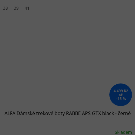
38
39
41
4 499 Kč
až
–15 %
ALFA Dámské trekové boty RABBE APS GTX black - černé
Skladem