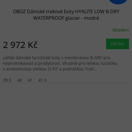
OBOZ Dámské trekové boty HYALITE LOW B-DRY
WATERPROOF glacier - modré
Skladem
2 972 Kč
DETAIL
Lehké dámské turistické boty s membránou B-DRY pro
nepromokavost a prodyšnost. Vhodné pro lehkou turistiku
s anatomickou stélkou O FIT a podrážkou Trail...
39,5
40
41
41,5