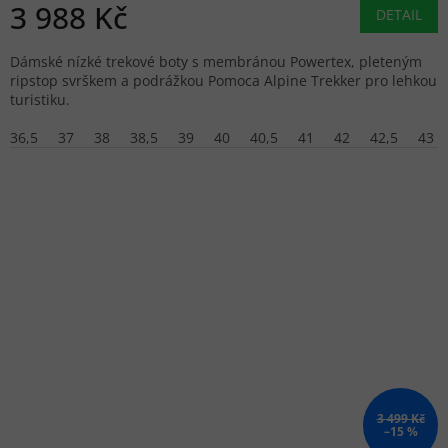
3 988 Kč
DETAIL
Dámské nízké trekové boty s membránou Powertex, pleteným
ripstop svrškem a podrážkou Pomoca Alpine Trekker pro lehkou
turistiku.
36,5
37
38
38,5
39
40
40,5
41
42
42,5
43
3 499 Kč
–15 %