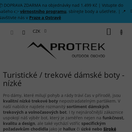
Přejít na obsah
📦 DOPRAVA ZDARMA na objednávky nad 1.499 Kč | Vstupte do
našeho 👉
věrnostního programu
, sbírejte body a ušetřete. | 📍
Navštivte nás v
Praze a Ostravě
NÁKUP
CZK
Turistické / trekové dámské boty -
nízké
Pro dámy, které milují pohyb a rády tráví čas v přírodě, jsou
kvalitní nízké trekové boty
nepostradatelným parťákem. V
naší nabídce najdete rozmanitý
sortiment dámských
trekových a volnočasových bot
. I ty nejnáročnější zákaznice
uspokojí náš výběr bot, který je zaměřen nejen na
funkčnost,
kvalitu a design
, ale také vychází vstříc
specifickým
požadavkům chodidla
jako je
hallux
či
úzké nebo
široké