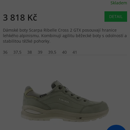
Skladem
3 818 Kč
DETAIL
Dámské boty Scarpa Ribelle Cross 2 GTX posouvají hranice
lehkého alpinismu. Kombinují agilitu běžecké boty s odolností a
stabilitou těžké pohorky.
36
37,5
38
39
39,5
40
41