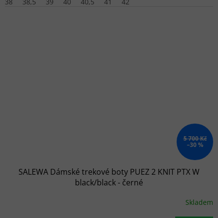
38
38,5
39
40
40,5
41
42
5 700 Kč
–30 %
SALEWA Dámské trekové boty PUEZ 2 KNIT PTX W
black/black - černé
Skladem