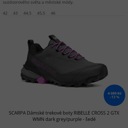
outdoorového světa a městské módy.
42
43
44,5
45,5
46
4 389 Kč
–13 %
SCARPA Dámské trekové boty RIBELLE CROSS 2 GTX
WMN dark grey/purple - šedé