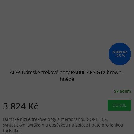
5 099 Kč
–25 %
ALFA Dámské trekové boty RABBE APS GTX brown -
hnědé
Skladem
3 824 Kč
DETAIL
Dámské nízké trekové boty s membránou GORE-TEX,
syntetickým svrškem a obsázkou na špičce i patě pro lehkou
turistiku.