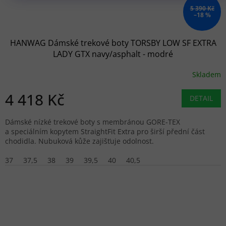
5 390 Kč
–18 %
HANWAG Dámské trekové boty TORSBY LOW SF EXTRA
LADY GTX navy/asphalt - modré
Skladem
4 418 Kč
DETAIL
Dámské nízké trekové boty s membránou GORE-TEX
a speciálním kopytem StraightFit Extra pro širší přední část
chodidla. Nubuková kůže zajišťuje odolnost.
37
37,5
38
39
39,5
40
40,5