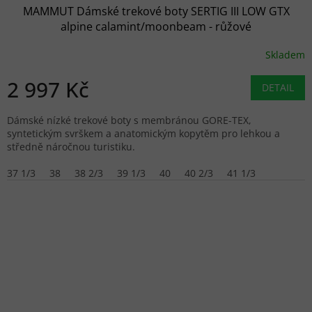
MAMMUT Dámské trekové boty SERTIG III LOW GTX
alpine calamint/moonbeam - růžové
Skladem
2 997 Kč
DETAIL
Dámské nízké trekové boty s membránou GORE-TEX,
syntetickým svrškem a anatomickým kopytěm pro lehkou a
středně náročnou turistiku.
37 1/3
38
38 2/3
39 1/3
40
40 2/3
41 1/3