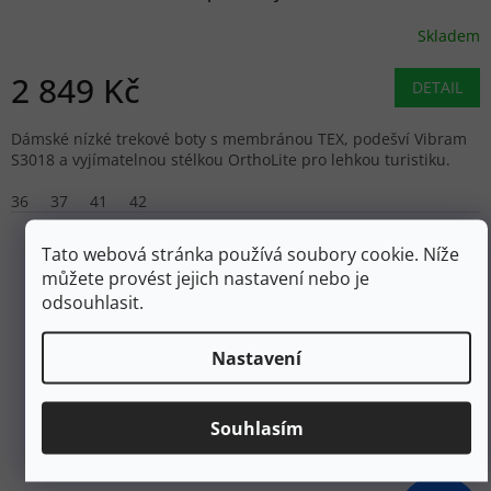
Skladem
2 849 Kč
DETAIL
Dámské nízké trekové boty s membránou TEX, podešví Vibram
S3018 a vyjímatelnou stélkou OrthoLite pro lehkou turistiku.
36
37
41
42
Tato webová stránka používá soubory cookie. Níže
můžete provést jejich nastavení nebo je
odsouhlasit.
Nastavení
Souhlasím