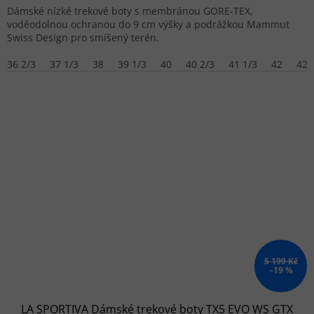
Dámské nízké trekové boty s membránou GORE-TEX,
voděodolnou ochranou do 9 cm výšky a podrážkou Mammut
Swiss Design pro smíšený terén.
36 2/3
37 1/3
38
39 1/3
40
40 2/3
41 1/3
42
42 
5 199 Kč
–19 %
LA SPORTIVA Dámské trekové boty TX5 EVO WS GTX