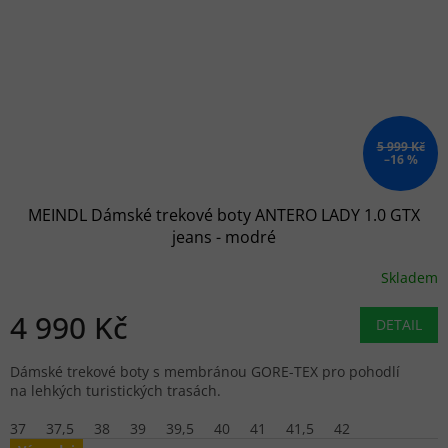
5 999 Kč
–16 %
MEINDL Dámské trekové boty ANTERO LADY 1.0 GTX
jeans - modré
Skladem
4 990 Kč
DETAIL
Dámské trekové boty s membránou GORE-TEX pro pohodlí
na lehkých turistických trasách.
37
37,5
38
39
39,5
40
41
41,5
42