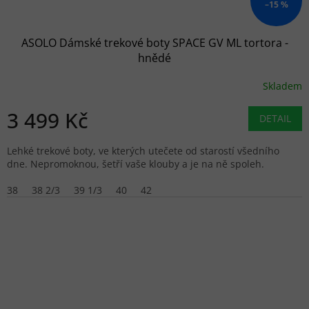
–15 %
ASOLO Dámské trekové boty SPACE GV ML tortora -
hnědé
Skladem
3 499 Kč
DETAIL
Lehké trekové boty, ve kterých utečete od starostí všedního
dne. Nepromoknou, šetří vaše klouby a je na ně spoleh.
38
38 2/3
39 1/3
40
42