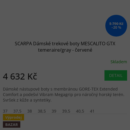
5 790 Kč
–20 %
SCARPA Dámské trekové boty MESCALITO GTX
temeraire/gray - červené
Skladem
4 632 Kč
DETAIL
Dámské nástupové boty s membránou GORE-TEX Extended
Comfort a podešví Vibram Megagrip pro náročný horský terén.
Svršek z kůže a syntetiky.
37
37,5
38
38,5
39
39,5
40,5
41
Výprodej
BAZAR