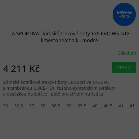
5 199 Kč
–19 %
LA SPORTIVA Dámské trekové boty TX5 EVO WS GTX
limestone/chalk - modré
Skladem
4 211 Kč
DETAIL
Dámské kotníkové trekové boty La Sportiva TX5 EVO
s membránou GORE-TEX, koženo-syntetickým svrškem
a obsázkou na špičce i patě pro střední turistiku.
36
36,5
37
38
38,5
39
39,5
40
40,5
41
41,5