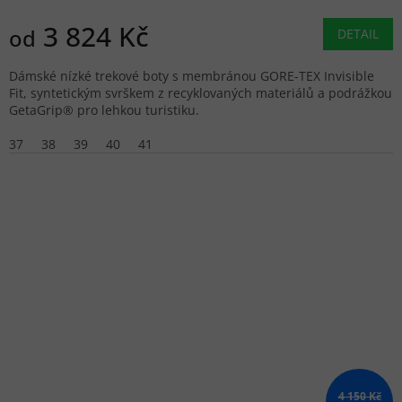
3 824 Kč
od
DETAIL
Dámské nízké trekové boty s membránou GORE-TEX Invisible
Fit, syntetickým svrškem z recyklovaných materiálů a podrážkou
GetaGrip® pro lehkou turistiku.
37
38
39
40
41
4 150 Kč