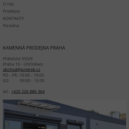
O nás
Prodejny
KONTAKTY
Poradna
KAMENNÁ PRODEJNA PRAHA
Přátelství 555/9
Praha 10 - Uhříněves
obchod@protrek.cz
PO - PÁ: 10:00 - 19:00
SO: 09:00 - 15:00
tel.:
+420 226 886 364