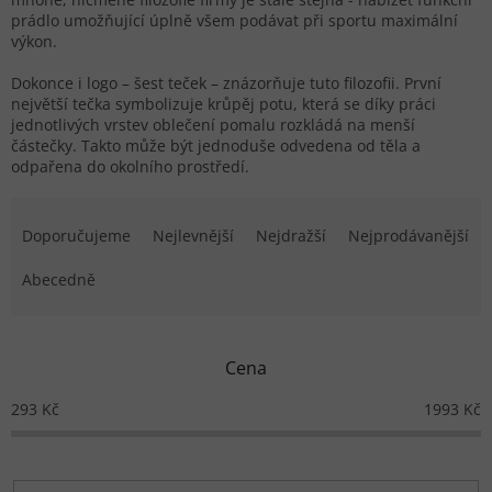
prádlo umožňující úplně všem podávat při sportu maximální
výkon.
Dokonce i logo – šest teček – znázorňuje tuto filozofii. První
největší tečka symbolizuje krůpěj potu, která se díky práci
jednotlivých vrstev oblečení pomalu rozkládá na menší
částečky. Takto může být jednoduše odvedena od těla a
odpařena do okolního prostředí.
Řazení produktů
Doporučujeme
Nejlevnější
Nejdražší
Nejprodávanější
Abecedně
Cena
293
Kč
1993
Kč