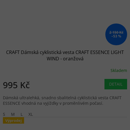
2 150 Kč
–53 %
CRAFT Dámská cyklistická vesta CRAFT ESSENCE LIGHT
WIND - oranžová
Skladem
995 Kč
DETAIL
Dámská ultralehká, snadno sbalitelná cyklistická vesta CRAFT
ESSENCE vhodná na vyjížďky v proměnlivém počasí.
S
M
L
XL
Výprodej