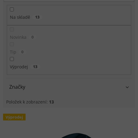
Na skladě
13
Novinka
0
Tip
0
Výprodej
13
Značky
Položek k zobrazení:
13
Výpis produktů
Výprodej