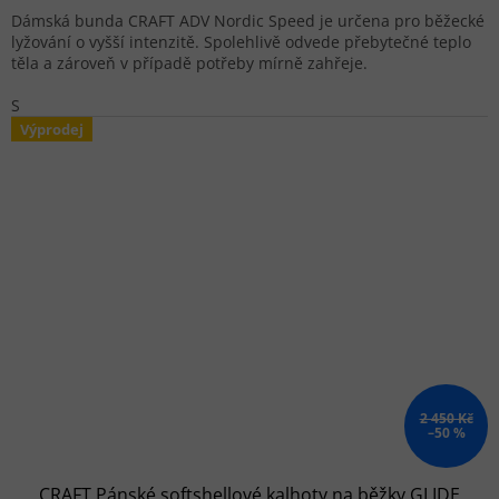
Dámská bunda CRAFT ADV Nordic Speed je určena pro běžecké
lyžování o vyšší intenzitě. Spolehlivě odvede přebytečné teplo
těla a zároveň v případě potřeby mírně zahřeje.
S
Výprodej
2 450 Kč
–50 %
CRAFT Pánské softshellové kalhoty na běžky GLIDE