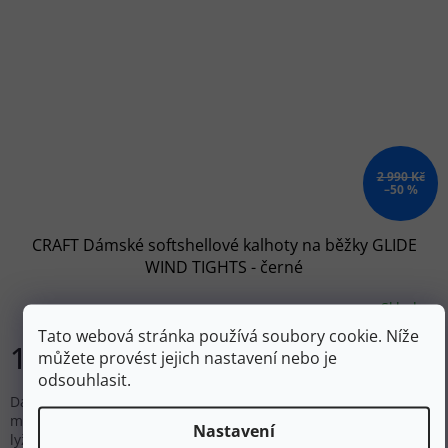
2 990 Kč
–50 %
CRAFT Dámské softshellové kalhoty na běžky GLIDE
WIND TIGHTS - černé
Skladem
Tato webová stránka používá soubory cookie. Níže
1 493 Kč
DETAIL
můžete provést jejich nastavení nebo je
odsouhlasit.
Dámské zateplené softshellové kalhoty CRAFT Glide Wind s
membránou VentAir Wind jsou určené především na běžecké
Nastavení
lyžování v chladných větrných podmínkách.