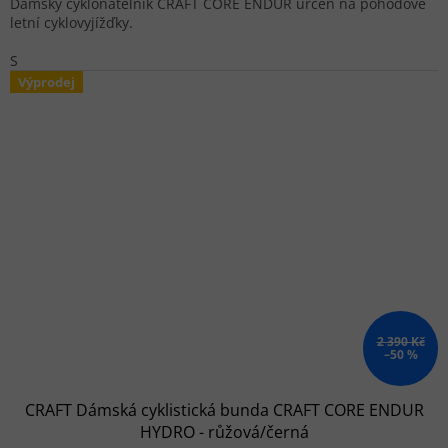
Dámský cyklonátělník CRAFT CORE ENDUR určen na pohodové
letní cyklovyjížďky.
S
Výprodej
2 390 Kč
–50 %
CRAFT Dámská cyklistická bunda CRAFT CORE ENDUR
HYDRO - růžová/černá