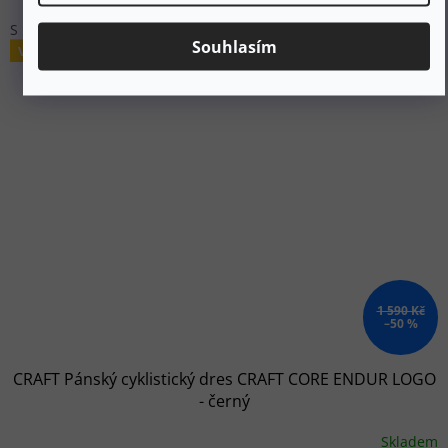
S
M
L
XL
Souhlasím
Výprodej
1 590 Kč
–50 %
CRAFT Pánský cyklistický dres CRAFT CORE ENDUR LOGO
- černý
Skladem