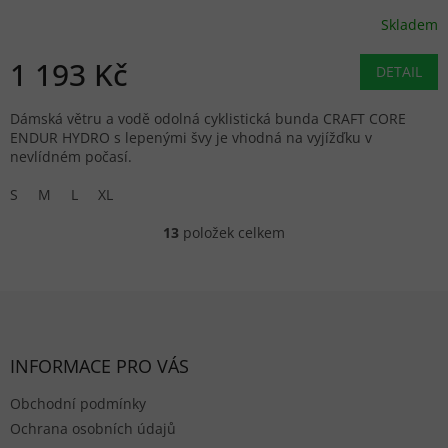
Skladem
1 193 Kč
DETAIL
Dámská větru a vodě odolná cyklistická bunda CRAFT CORE
ENDUR HYDRO s lepenými švy je vhodná na vyjížďku v
nevlídném počasí.
S
M
L
XL
13
položek celkem
Ovládací prvky výpisu
Zápatí
INFORMACE PRO VÁS
Obchodní podmínky
Ochrana osobních údajů