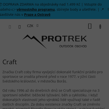
Přejít na obsah
📦 DOPRAVA ZDARMA na objednávky nad 1.499 Kč | Vstupte do
našeho 👉
věrnostního programu
, sbírejte body a ušetřete. | 📍
Navštivte nás v
Praze a Ostravě
NÁKUP
CZK
Craft
Značka Craft coby firma vyvíjející dokonalé funkční prádlo pro
sportovce se zrodila přesně před v roce 1977, v jižní části
švédského království, v městečku Borås.
Od roku 1996 až do dnešních dnů se Craft specializuje na 3
sportovní odvětví: běžecké lyžování, běh a cyklistiku. I když
dokonalých vlastností jeho výrobků lidé využívají také v řadě
dalších disciplín. Za dobu existence značky Craft se změnilo
mnohé, nicméně filozofie firmy je stále stejná - nabízet funkční