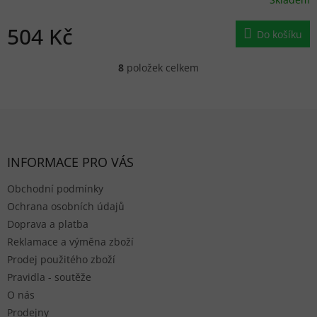
504 Kč
Do košíku
8
položek celkem
Ovládací prvky výpisu
Zápatí
INFORMACE PRO VÁS
Obchodní podmínky
Ochrana osobních údajů
Doprava a platba
Reklamace a výměna zboží
Prodej použitého zboží
Pravidla - soutěže
O nás
Prodejny