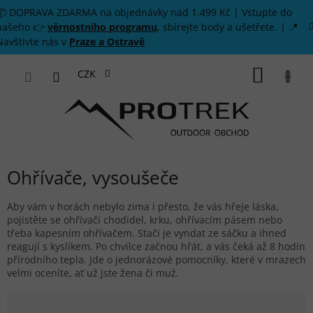
Přejít na obsah
📦 DOPRAVA ZDARMA na objednávky nad 1.499 Kč | Vstupte do
našeho 👉
věrnostního programu
, sbírejte body a ušetřete. | 📍
Navštivte nás v
Praze a Ostravě
NÁKUP
CZK
Ohřívače, vysoušeče
Aby vám v horách nebylo zima i přesto, že vás hřeje láska,
pojistěte se ohřívači chodidel, krku, ohřívacím pásem nebo
třeba kapesním ohřívačem. Stačí je vyndat ze sáčku a ihned
reagují s kyslíkem. Po chvilce začnou hřát, a vás čeká až 8 hodin
přírodního tepla. Jde o jednorázové pomocníky, které v mrazech
velmi oceníte, ať už jste žena či muž.
Řazení produktů