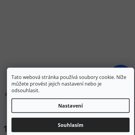
2 190 Kč
Tato webová stránka používá soubory cookie. Níže
–30 %
můžete provést jejich nastavení nebo je
odsouhlasit.
RRAT'S Pánské sandály T-OUTDOOR yellow/black - žluté
Nastavení
Skladem
Souhlasím
1 531 Kč
DETAIL