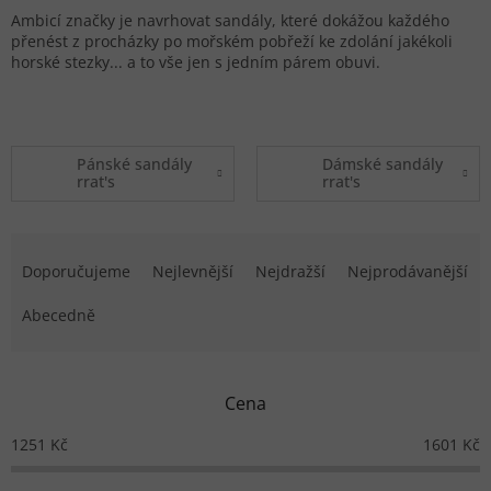
Ambicí značky je navrhovat sandály, které dokážou každého
přenést z procházky po mořském pobřeží ke zdolání jakékoli
horské stezky... a to vše jen s jedním párem obuvi.
Pánské sandály
Dámské sandály
rrat's
rrat's
Řazení produktů
Doporučujeme
Nejlevnější
Nejdražší
Nejprodávanější
Abecedně
Cena
1251
Kč
1601
Kč