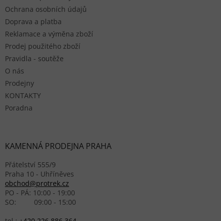
Ochrana osobních údajů
Doprava a platba
Reklamace a výměna zboží
Prodej použitého zboží
Pravidla - soutěže
O nás
Prodejny
KONTAKTY
Poradna
KAMENNÁ PRODEJNA PRAHA
Přátelství 555/9
Praha 10 - Uhříněves
obchod@protrek.cz
PO - PÁ: 10:00 - 19:00
SO: 09:00 - 15:00
tel.:
+420 226 886 364