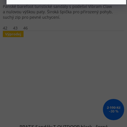
Pánské barefoot turistické sandály s podešví Vibram Claw
a nulovou výškou paty. Široká špička pro přirozený pohyb,
suchý zip pro pevné uchycení.
42
43
46
Výprodej
2 190 Kč
–30 %
RRAT'S Sandály T-OUTDOOR black - černé