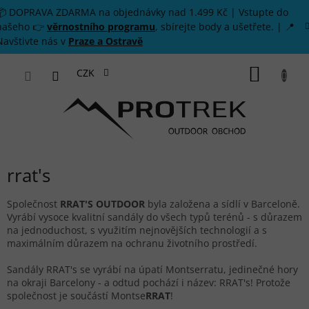
Přejít na obsah
📦 DOPRAVA ZDARMA na objednávky nad 1.499 Kč | Vstupte do
našeho 👉
věrnostního programu
, sbírejte body a ušetřete. | 📍
Navštivte nás v
Praze a Ostravě
NÁKUP
CZK
rrat's
Společnost
RRAT'S OUTDOOR
byla založena a sídlí v Barceloně.
Vyrábí vysoce kvalitní sandály do všech typů terénů - s důrazem
na jednoduchost, s využitím nejnovějších technologií a s
maximálním důrazem na ochranu životního prostředí.
Sandály RRAT's se vyrábí na úpatí Montserratu, jedinečné hory
na okraji Barcelony - a odtud pochází i název: RRAT's! Protože
společnost je součástí Montse
RRAT
!