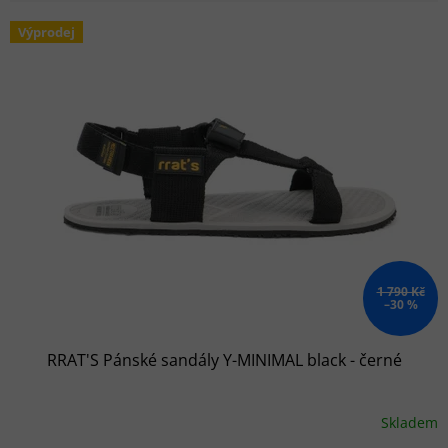
Výpis produktů
Výprodej
1 790 Kč
–30 %
RRAT'S Pánské sandály Y-MINIMAL black - černé
Skladem