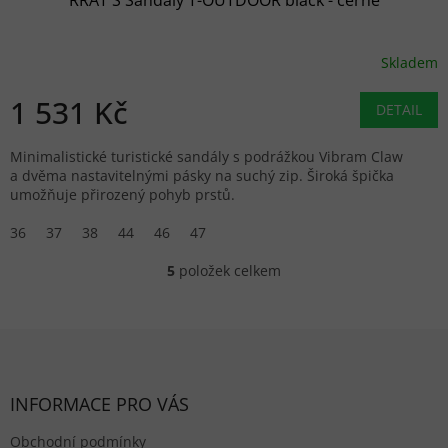
Skladem
1 531 Kč
DETAIL
Minimalistické turistické sandály s podrážkou Vibram Claw
a dvěma nastavitelnými pásky na suchý zip. Široká špička
umožňuje přirozený pohyb prstů.
36
37
38
44
46
47
5
položek celkem
Ovládací prvky výpisu
Zápatí
INFORMACE PRO VÁS
Obchodní podmínky