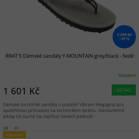
2 290 Kč
–30 %
RRAT'S Dámské sandály Y-MOUNTAIN grey/black - šedé
Skladem
1 601 Kč
DETAIL
Dámské turistické sandály s podešví Vibram Megagrip pro
spolehlivou přilnavost na technickém terénu. Nastavitelné
pásky na suchý zip zajišťují ideální padnutí.
38
41
Výprodej