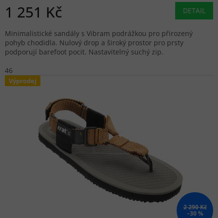
1 251 Kč
DETAIL
Minimalistické sandály s Vibram podrážkou pro přirozený
pohyb chodidla. Nulový drop a široký prostor pro prsty
podporují barefoot pocit. Nastavitelný suchý zip.
46
Výprodej
2 290 Kč
–30 %