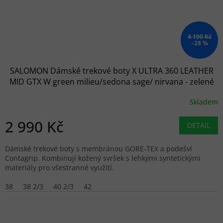
4 190 Kč
–28 %
SALOMON Dámské trekové boty X ULTRA 360 LEATHER
MID GTX W green milieu/sedona sage/ nirvana - zelené
Skladem
2 990 Kč
DETAIL
Dámské trekové boty s membránou GORE-TEX a podešví
Contagrip. Kombinují kožený svršek s lehkými syntetickými
materiály pro všestranné využití.
38
38 2/3
40 2/3
42