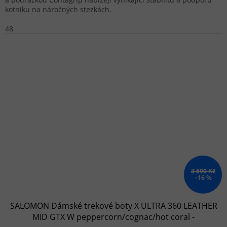
kotníku na náročných stezkách.
48
3 590 Kč
–16 %
SALOMON Dámské trekové boty X ULTRA 360 LEATHER
MID GTX W peppercorn/cognac/hot coral -