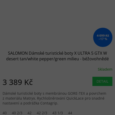
4 099 Kč
–17 %
SALOMON Dámské turistické boty X ULTRA 5 GTX W
desert tan/white pepper/green milieu - béžovohnědé
Skladem
3 389 Kč
DETAIL
Dámské turistické boty s membránou GORE-TEX a povrchem
z materiálu Matryx. Rychlošněrování QuickLace pro snadné
nastavení a podrážka Contagrip.
40
40 2/3
42
42 2/3
43 1/3
44