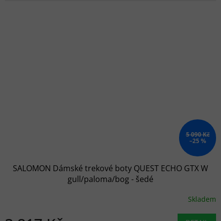
5 090 Kč
–25 %
SALOMON Dámské trekové boty QUEST ECHO GTX W
gull/paloma/bog - šedé
Skladem