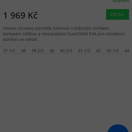
Skladem
1 969 Kč
DETAIL
Unisex recovery pantofle Salomon s koženým svrškem,
korkovým stélkou a mezipodešví fuzeFOAM EVA pro celodenní
komfort ve městě.
37 1/3
38
38 2/3
40
40 2/3
41 1/3
42
43 1/3
44