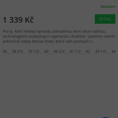
Skladem
1 339 Kč
DETAIL
Pro ty, kteří hledají opravdu pohodlnou letní obuv nabitou
technologiemi podporující regeneraci chodidel. Salomon navrhl
jedinečné žabky Reelax Slide, které vám poslouží v...
36
38 2/3
39 1/3
40
40 2/3
41 1/3
42
43 1/3
44