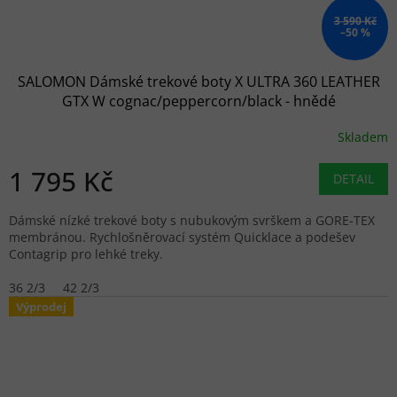
3 590 Kč
–50 %
SALOMON Dámské trekové boty X ULTRA 360 LEATHER
GTX W cognac/peppercorn/black - hnědé
Skladem
1 795 Kč
DETAIL
Dámské nízké trekové boty s nubukovým svrškem a GORE-TEX
membránou. Rychlošněrovací systém Quicklace a podešev
Contagrip pro lehké treky.
36 2/3
42 2/3
Výprodej