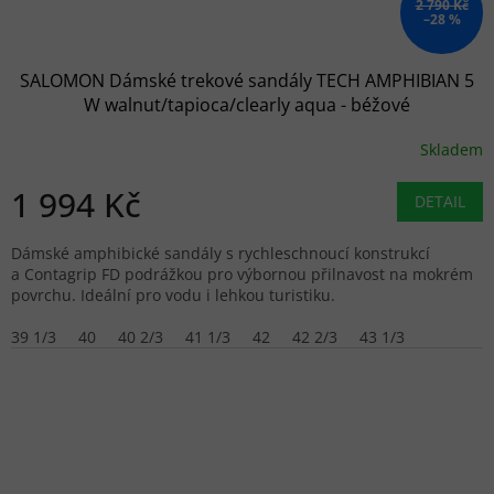
2 790 Kč
–28 %
SALOMON Dámské trekové sandály TECH AMPHIBIAN 5
W walnut/tapioca/clearly aqua - béžové
Skladem
1 994 Kč
DETAIL
Dámské amphibické sandály s rychleschnoucí konstrukcí
a Contagrip FD podrážkou pro výbornou přilnavost na mokrém
povrchu. Ideální pro vodu i lehkou turistiku.
39 1/3
40
40 2/3
41 1/3
42
42 2/3
43 1/3