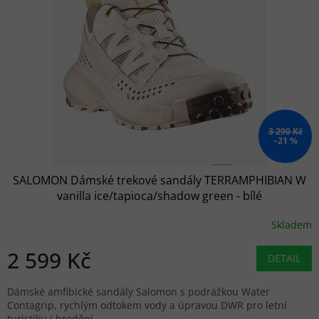
3 290 Kč
–21 %
SALOMON Dámské trekové sandály TERRAMPHIBIAN W
vanilla ice/tapioca/shadow green - bílé
Skladem
2 599 Kč
DETAIL
Dámské amfibické sandály Salomon s podrážkou Water
Contagrip, rychlým odtokem vody a úpravou DWR pro letní
turistiku i brodění.