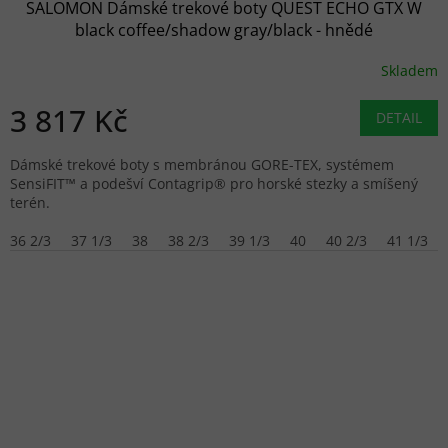
SALOMON Dámské trekové boty QUEST ECHO GTX W
black coffee/shadow gray/black - hnědé
Skladem
3 817 Kč
DETAIL
Dámské trekové boty s membránou GORE-TEX, systémem
SensiFIT™ a podešví Contagrip® pro horské stezky a smíšený
terén.
36 2/3
37 1/3
38
38 2/3
39 1/3
40
40 2/3
41 1/3