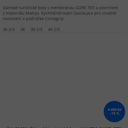
Dámské turistické boty s membránou GORE-TEX a povrchem
z materiálu Matryx. Rychlošněrování QuickLace pro snadné
nastavení a podrážka Contagrip.
36 2/3
38
38 2/3
40 2/3
4 489 Kč
–18 %