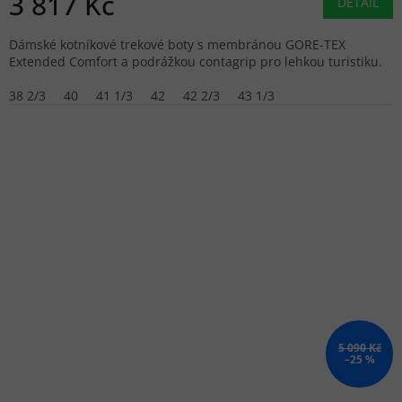
3 817 Kč
DETAIL
Dámské kotníkové trekové boty s membránou GORE-TEX
Extended Comfort a podrážkou contagrip pro lehkou turistiku.
38 2/3
40
41 1/3
42
42 2/3
43 1/3
5 090 Kč
–25 %