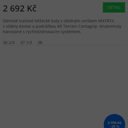
2 692 Kč
DETAIL
Dámské trailové běžecké boty s odolným svrškem MATRYX
s vlákny Kevlar a podrážkou All Terrain Contagrip. Anatomicky
tvarované s rychlošněrovacím systémem.
36 2/3
37 1/3
38
2 790 Kč
–28 %