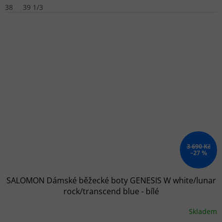
38
39 1/3
3 690 Kč
–27 %
SALOMON Dámské běžecké boty GENESIS W white/lunar
rock/transcend blue - bílé
Skladem