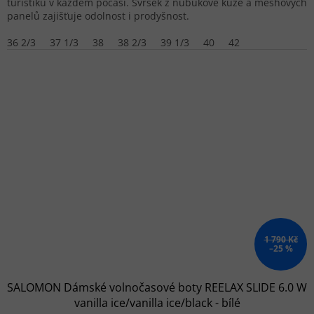
turistiku v každém počasí. Svršek z nubukové kůže a meshových
panelů zajišťuje odolnost i prodyšnost.
36 2/3
37 1/3
38
38 2/3
39 1/3
40
42
1 790 Kč
–25 %
SALOMON Dámské volnočasové boty REELAX SLIDE 6.0 W
vanilla ice/vanilla ice/black - bílé