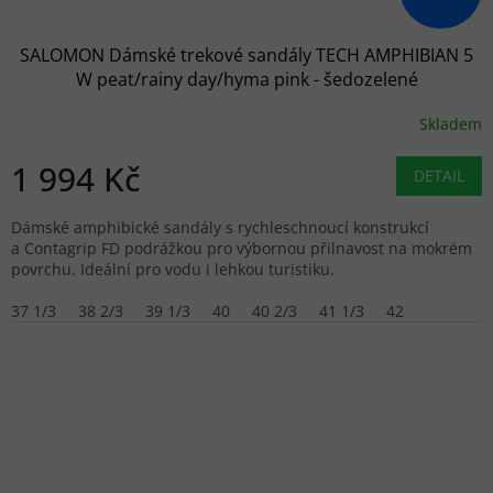
SALOMON Dámské trekové sandály TECH AMPHIBIAN 5
W peat/rainy day/hyma pink - šedozelené
Skladem
1 994 Kč
DETAIL
Dámské amphibické sandály s rychleschnoucí konstrukcí
a Contagrip FD podrážkou pro výbornou přilnavost na mokrém
povrchu. Ideální pro vodu i lehkou turistiku.
37 1/3
38 2/3
39 1/3
40
40 2/3
41 1/3
42