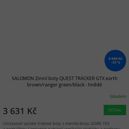
5 589 Kč
–35 %
SALOMON Zimní boty QUEST TRACKER GTX earth
brown/ranger green/black - hnědé
Skladem
3 631 Kč
DETAIL
Unisexové vysoké trekové boty s membránou GORE-TEX
a podrážkou Contagrip nabízejí vynikající stabilitu a podporu