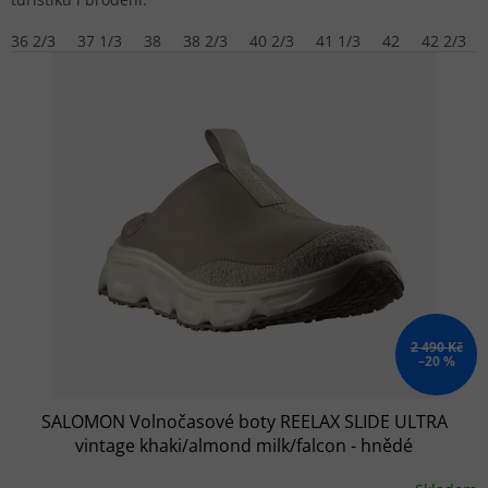
36 2/3
37 1/3
38
38 2/3
40 2/3
41 1/3
42
42 2/3
2 490 Kč
–20 %
SALOMON Volnočasové boty REELAX SLIDE ULTRA
vintage khaki/almond milk/falcon - hnědé