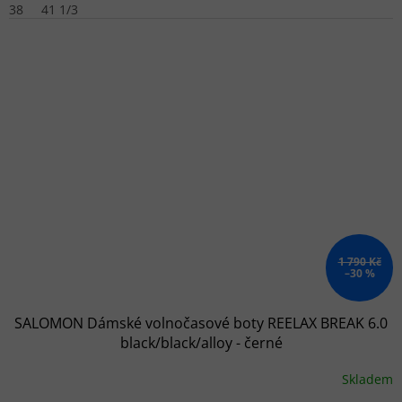
38
41 1/3
1 790 Kč
–30 %
SALOMON Dámské volnočasové boty REELAX BREAK 6.0
black/black/alloy - černé
Skladem