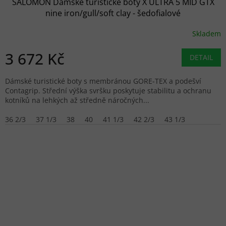
SALOMON Dámské turistické boty X ULTRA 5 MID GTX
nine iron/gull/soft clay - šedofialové
Skladem
3 672 Kč
DETAIL
Dámské turistické boty s membránou GORE-TEX a podešví
Contagrip. Střední výška svršku poskytuje stabilitu a ochranu
kotníků na lehkých až středně náročných...
36 2/3
37 1/3
38
40
41 1/3
42 2/3
43 1/3