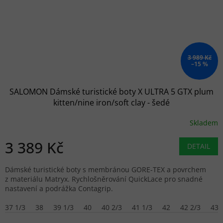
3 989 Kč
–15 %
SALOMON Dámské turistické boty X ULTRA 5 GTX plum
kitten/nine iron/soft clay - šedé
Skladem
3 389 Kč
DETAIL
Dámské turistické boty s membránou GORE-TEX a povrchem
z materiálu Matryx. Rychlošněrování QuickLace pro snadné
nastavení a podrážka Contagrip.
37 1/3
38
39 1/3
40
40 2/3
41 1/3
42
42 2/3
43 