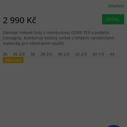
Skladem
2 990 Kč
DETAIL
Dámské trekové boty s membránou GORE-TEX a podešví
Contagrip. Kombinují kožený svršek s lehkými syntetickými
materiály pro všestranné využití.
36
36 2/3
38
38 2/3
40 2/3
42 2/3
43 1/3
44
Výprodej