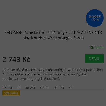
5 490 Kč
–50 %
SALOMON Damské turistické boty X ULTRA ALPINE GTX
nine iron/black/red orange - černá
Skladem
2 743 Kč
DETAIL
Dámské nízké trekové boty s technologií GORE-TEX a podrážkou
Alpine contaGRIP pro technicky náročný terén. Systém
quickLACE umožňuje rychlé utažení.
37 1/3
38
38 2/3
40 2/3
41 1/3
42
Výprodej