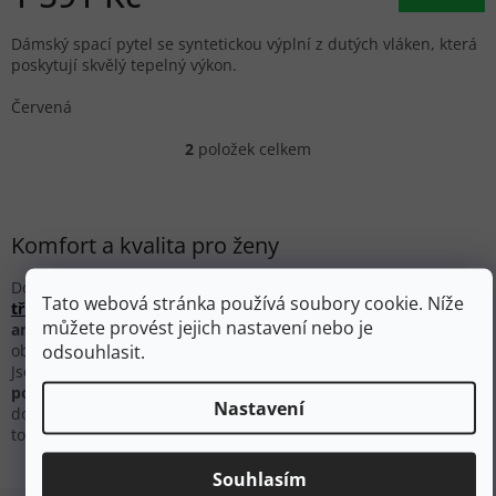
Dámský spací pytel se syntetickou výplní z dutých vláken, která
poskytují skvělý tepelný výkon.
Červená
2
položek celkem
Ovládací prvky výpisu
Komfort a kvalita pro ženy
Dopřejte si to nejlepší. Ať už se jedná o
ultralehký
nebo
Tato webová stránka používá soubory cookie. Níže
třísezónní spacák
, střih těchto spacáků je
přizpůsobený
můžete provést jejich nastavení nebo je
anatomii ženského těla
. Spacáky jsou většinou kratší, užší v
odsouhlasit.
oblasti ramen, často
s extra izolační vrstvou od kolen dolů.
Jsou vyrobené ze
špičkových materiálů
, zajišťují maximální
pohodlí a tepelný komfort
. Pro ženy, které milují
Nastavení
dobrodružství a chtějí si užít přírodu naplno, jsou naše spacáky
tou nejlepší volbou.
Souhlasím