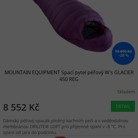
10 690 Kč
–20 %
MOUNTAIN EQUIPMENT Spací pytel péřový W's GLACIER
450 REG
Skladem
8 552 Kč
DETAIL
Dámský péřový spacák plněný kachním peří a s voděodolnou
membránou DRILITE® LOFT pro příjemné spaní v -8 °C. Pro
spaní od jara do podzimu.