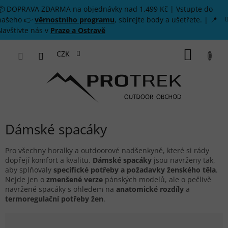
Přejít na obsah
📦 DOPRAVA ZDARMA na objednávky nad 1.499 Kč | Vstupte do
našeho 👉
věrnostního programu
, sbírejte body a ušetřete. | 📍
Navštivte nás v
Praze a Ostravě
NÁKUP
CZK
Dámské spacáky
Pro všechny horalky a outdoorové nadšenkyně, které si rády
dopřejí komfort a kvalitu.
Dámské spacáky
jsou navrženy tak,
aby splňovaly
specifické potřeby a požadavky ženského těla
.
Nejde jen o
zmenšené verze
pánských modelů, ale o pečlivě
navržené spacáky s ohledem na
anatomické rozdíly
a
termoregulační potřeby žen
.
Řazení produktů