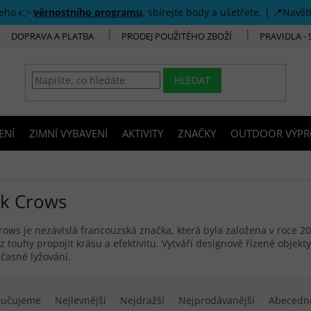
šeho 👉
věrnostního programu
, sbírejte body a ušetřete. | 📍Navšt
DOPRAVA A PLATBA
PRODEJ POUŽITÉHO ZBOŽÍ
PRAVIDLA -
HLEDAT
ENÍ
ZIMNÍ VYBAVENÍ
AKTIVITY
ZNAČKY
OUTDOOR VÝPR
ck Crows
rows je nezávislá francouzská značka, která byla založena v roce 2
 z touhy propojit krásu a efektivitu. Vytváří designově řízené objek
časné lyžování.
í produktů
ručujeme
Nejlevnější
Nejdražší
Nejprodávanější
Abecedn