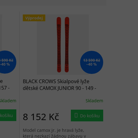
Výprodej
3 590 Kč
13 590 Kč
–40 %
–40 %
že
BLACK CROWS Skialpové lyže
57 -
dětské CAMOX JUNIOR 90 - 149 -
červené 2022/2023
Skladem
Skladem
8 152 Kč
košíku
Do košíku
Model camox jr. je hravá lyže,
která nezkazí žádnou zábavu v