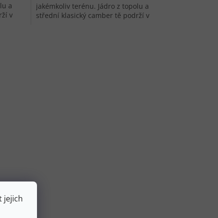
lu a
jakémkoliv terénu. Jádro z topolu a
ží v
střední klasický camber tě podrží v
uble
dlouhém rychlém oblouku. Double
rocker,...
 jejich