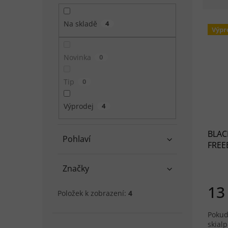
Výpis
Na skladě
4
Výpr
Novinka
0
Tip
0
Výprodej
4
BLAC
Pohlaví
FREEB
Značky
13
Položek k zobrazení:
4
Pokud
skialp