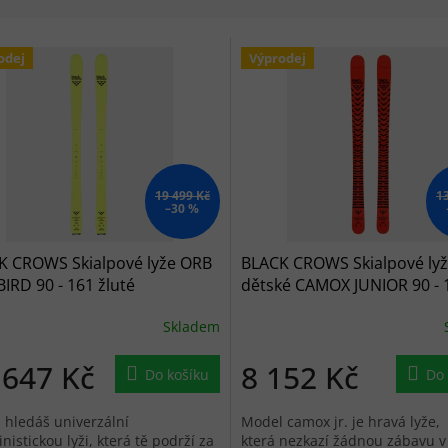
 produktů
odej
Výprodej
19 499 Kč
1
–30 %
K CROWS Skialpové lyže ORB
BLACK CROWS Skialpové ly
IRD 90 - 161 žluté
dětské CAMOX JUNIOR 90 - 1
červené 2022/2023
Skladem
 647 Kč
8 152 Kč
Do košíku
Do 
 hledáš univerzální
Model camox jr. je hravá lyže,
inistickou lyži, která tě podrží za
která nezkazí žádnou zábavu v