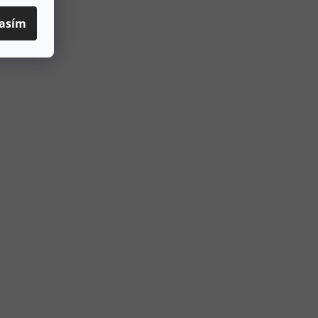
asím
prvky výpisu