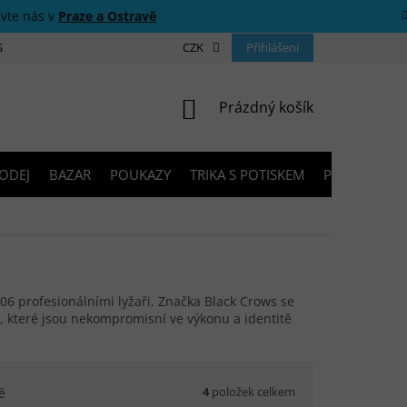
ivte nás v
Praze a Ostravě
 SOUTĚŽE
O NÁS
PRODEJNY
CZK
KONTAKTY
Přihlášení
PORADNA
NÁKUPNÍ KOŠÍK
Prázdný košík
ODEJ
BAZAR
POUKAZY
TRIKA S POTISKEM
PŮJČOVNA V
006 profesionálními lyžaři. Značka Black Crows se
ty, které jsou nekompromisní ve výkonu a identitě
4
položek celkem
ě