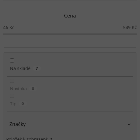
Cena
46
Kč
549
Kč
Na skladě
7
Novinka
0
Tip
0
Značky
Položek k zobrazení:
7