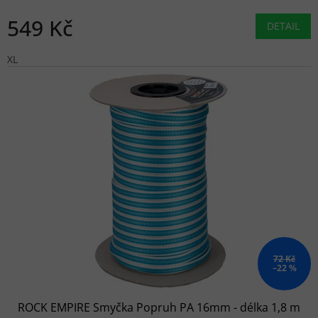
549 Kč
DETAIL
XL
72 Kč
–22 %
ROCK EMPIRE Smyčka Popruh PA 16mm - délka 1,8 m