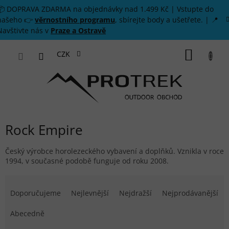
Přejít na obsah
📦 DOPRAVA ZDARMA na objednávky nad 1.499 Kč | Vstupte do
našeho 👉
věrnostního programu
, sbírejte body a ušetřete. | 📍
Navštivte nás v
Praze a Ostravě
NÁKUP
CZK
Rock Empire
Český výrobce horolezeckého vybavení a doplňků. Vznikla v roce
1994, v současné podobě funguje od roku 2008.
Řazení produktů
Doporučujeme
Nejlevnější
Nejdražší
Nejprodávanější
Abecedně