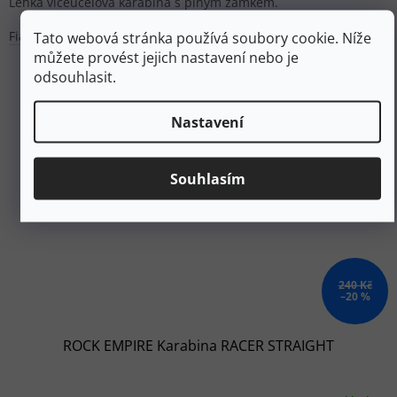
Lehká víceúčelová karabina s plným zámkem.
Fialová
Zelená
Tato webová stránka používá soubory cookie. Níže
můžete provést jejich nastavení nebo je
odsouhlasit.
Nastavení
Souhlasím
240 Kč
–20 %
ROCK EMPIRE Karabina RACER STRAIGHT