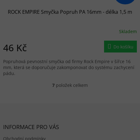
ROCK EMPIRE Smyčka Popruh PA 16mm - délka 1,5 m
Skladem
46 Kč
Do košíku
Popruhová pevnostní smyčka od firmy Rock Empire v šířce 16
mm, která se doporučuje zakomponovat do systému zachycení
pádu.
7
položek celkem
Ovládací prvky výpisu
Zápatí
INFORMACE PRO VÁS
Obchodní podmínky