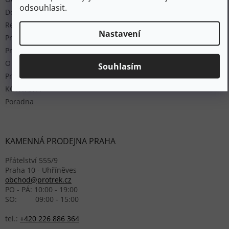
odsouhlasit.
Doprava a platba
Reklamace a výměna zboží
Nastavení
Prodej použitého zboží
Pravidla - soutěže
O nás
Souhlasím
Prodejny
KONTAKTY
Poradna
KAMENNÁ PRODEJNA PRAHA
Přátelství 555/9
Praha 10 - Uhříněves
obchod@protrek.cz
PO - PÁ: 10:00 - 19:00
SO: 09:00 - 15:00
tel.:
+420 226 886 364