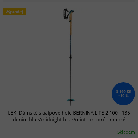
Výpis produktů
Výprodej
3 190 Kč
–10 %
LEKI Dámské skialpové hole BERNINA LITE 2 100 - 135
denim blue/midnight blue/mint - modré - modré
Skladem