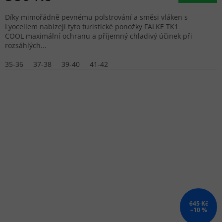
Díky mimořádně pevnému polstrování a směsi vláken s
Lyocellem nabízejí tyto turistické ponožky FALKE TK1
COOL maximální ochranu a příjemný chladivý účinek při
rozsáhlých...
35-36
37-38
39-40
41-42
645 Kč
–10 %