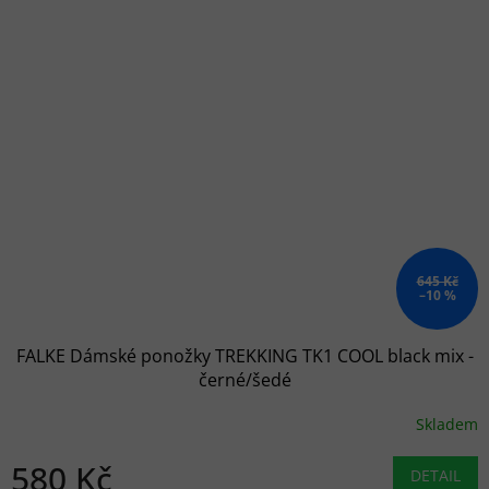
645 Kč
–10 %
FALKE Dámské ponožky TREKKING TK1 COOL black mix -
černé/šedé
Skladem
580 Kč
DETAIL