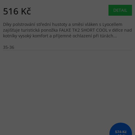
516 Kč
DETAIL
Díky polstrování střední hustoty a směsi vláken s Lyocellem
zajišťuje turistická ponožka FALKE TK2 SHORT COOL v délce nad
kotníky vysoký komfort a příjemné ochlazení při túrách...
35-36
574 Kč