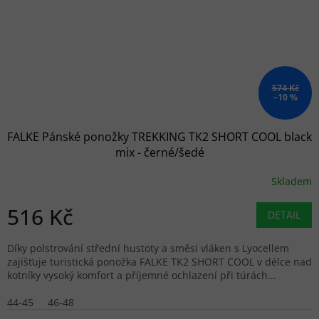
574 Kč
–10 %
FALKE Pánské ponožky TREKKING TK2 SHORT COOL black
mix - černé/šedé
Skladem
516 Kč
DETAIL
Díky polstrování střední hustoty a směsi vláken s Lyocellem
zajišťuje turistická ponožka FALKE TK2 SHORT COOL v délce nad
kotníky vysoký komfort a příjemné ochlazení při túrách...
44-45
46-48