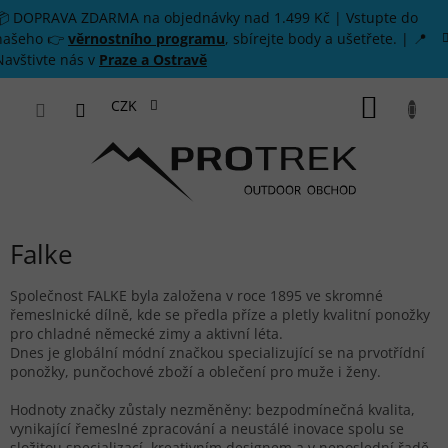
Přejít na obsah
📦 DOPRAVA ZDARMA na objednávky nad 1.499 Kč | Vstupte do
našeho 👉
věrnostního programu
, sbírejte body a ušetřete. | 📍
Navštivte nás v
Praze a Ostravě
NÁKUP
CZK
Falke
Společnost FALKE byla založena v roce 1895 ve skromné
řemeslnické dílně, kde se předla příze a pletly kvalitní ponožky
pro chladné německé zimy a aktivní léta.
Dnes je globální módní značkou specializující se na prvotřídní
ponožky, punčochové zboží a oblečení pro muže i ženy.
Hodnoty značky zůstaly nezměněny: bezpodmínečná kvalita,
vynikající řemeslné zpracování a neustálé inovace spolu se
složitou specializací, kreativním designem a v neposlední řadě