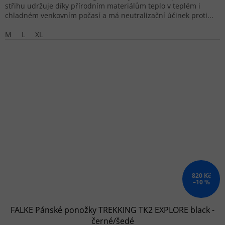
střihu udržuje díky přírodním materiálům teplo v teplém i
chladném venkovním počasí a má neutralizační účinek proti...
M
L
XL
820 Kč
–10 %
FALKE Pánské ponožky TREKKING TK2 EXPLORE black -
černé/šedé