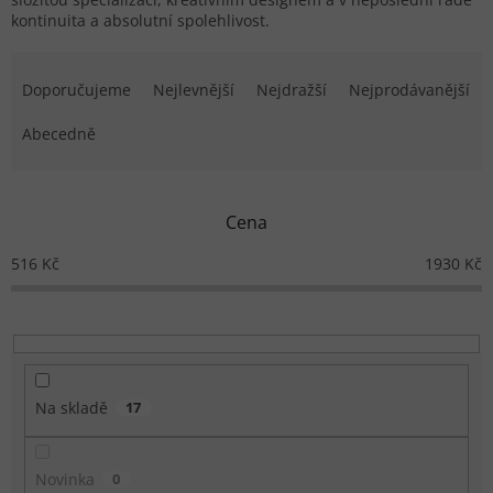
kontinuita a absolutní spolehlivost.
Řazení produktů
Doporučujeme
Nejlevnější
Nejdražší
Nejprodávanější
Abecedně
Cena
516
Kč
1930
Kč
Na skladě
17
Novinka
0