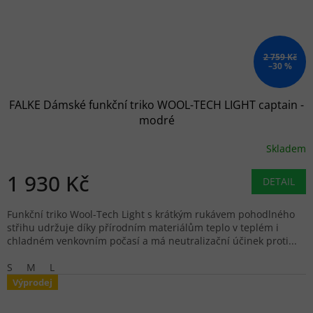
2 759 Kč
–30 %
FALKE Dámské funkční triko WOOL-TECH LIGHT captain -
modré
Skladem
1 930 Kč
DETAIL
Funkční triko Wool-Tech Light s krátkým rukávem pohodlného
střihu udržuje díky přírodním materiálům teplo v teplém i
chladném venkovním počasí a má neutralizační účinek proti...
S
M
L
Výprodej