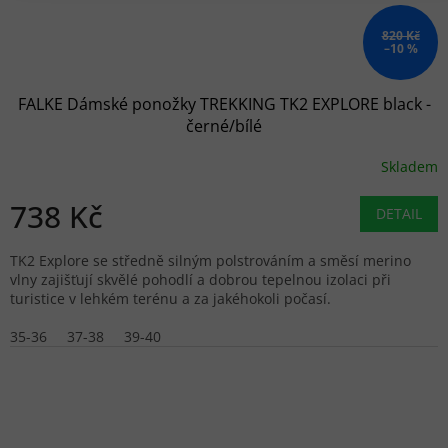
820 Kč
–10 %
FALKE Dámské ponožky TREKKING TK2 EXPLORE black -
černé/bílé
Skladem
738 Kč
DETAIL
TK2 Explore se středně silným polstrováním a směsí merino
vlny zajišťují skvělé pohodlí a dobrou tepelnou izolaci při
turistice v lehkém terénu a za jakéhokoli počasí.
35-36
37-38
39-40