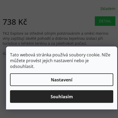
Skladem
738 Kč
DETAIL
TK2 Explore se středně silným polstrováním a směsí merino
vlny zajišťují skvělé pohodlí a dobrou tepelnou izolaci při
turistice v lehkém terénu a za jakéhokoli počasí.
42-43
Tato webová stránka používá soubory cookie. Níže
můžete provést jejich nastavení nebo je
odsouhlasit.
Nastavení
Souhlasím