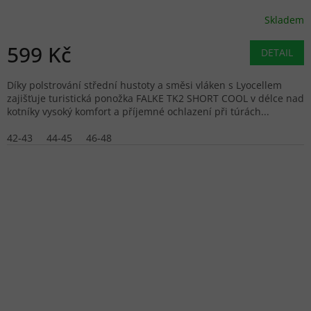
Skladem
599 Kč
DETAIL
Díky polstrování střední hustoty a směsi vláken s Lyocellem
zajišťuje turistická ponožka FALKE TK2 SHORT COOL v délce nad
kotníky vysoký komfort a příjemné ochlazení při túrách...
42-43
44-45
46-48