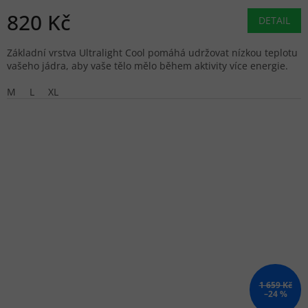
820 Kč
DETAIL
Základní vrstva Ultralight Cool pomáhá udržovat nízkou teplotu
vašeho jádra, aby vaše tělo mělo během aktivity více energie.
M
L
XL
1 659 Kč
–24 %