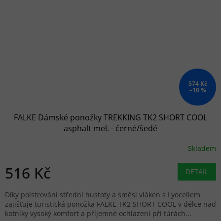
574 Kč
–10 %
FALKE Dámské ponožky TREKKING TK2 SHORT COOL
asphalt mel. - černé/šedé
Skladem
516 Kč
DETAIL
Díky polstrování střední hustoty a směsi vláken s Lyocellem
zajišťuje turistická ponožka FALKE TK2 SHORT COOL v délce nad
kotníky vysoký komfort a příjemné ochlazení při túrách...