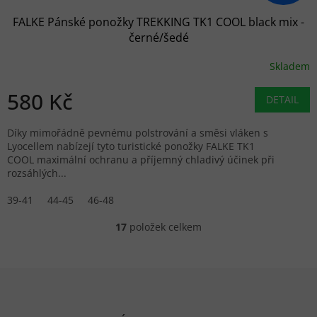
FALKE Pánské ponožky TREKKING TK1 COOL black mix -
černé/šedé
Skladem
580 Kč
DETAIL
Díky mimořádně pevnému polstrování a směsi vláken s
Lyocellem nabízejí tyto turistické ponožky FALKE TK1
COOL maximální ochranu a příjemný chladivý účinek při
rozsáhlých...
39-41
44-45
46-48
17
položek celkem
Ovládací prvky výpisu
Zápatí