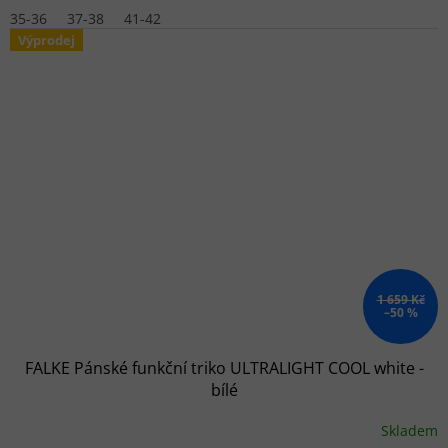
35-36
37-38
41-42
Výprodej
1 659 Kč
–50 %
FALKE Pánské funkční triko ULTRALIGHT COOL white -
bílé
Skladem