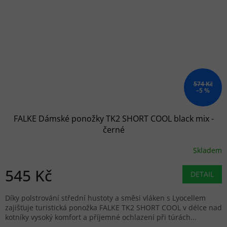
574 Kč
–5 %
FALKE Dámské ponožky TK2 SHORT COOL black mix -
černé
Skladem
545 Kč
DETAIL
Díky polstrování střední hustoty a směsi vláken s Lyocellem
zajišťuje turistická ponožka FALKE TK2 SHORT COOL v délce nad
kotníky vysoký komfort a příjemné ochlazení při túrách...