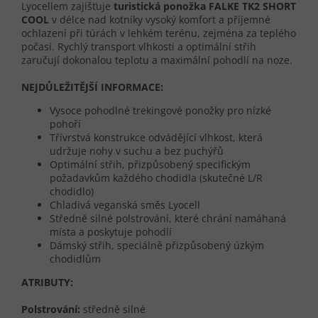
Lyocellem zajišťuje
turistická ponožka FALKE
TK2 SHORT
COOL
v délce nad kotníky vysoký komfort a příjemné
ochlazení při túrách v lehkém terénu, zejména za teplého
počasí. Rychlý transport vlhkosti a optimální střih
zaručují dokonalou teplotu a maximální pohodlí na noze.
NEJDŮLEŽITĚJŠÍ INFORMACE:
Vysoce pohodlné trekingové ponožky pro nízké
pohoří
Třívrstvá konstrukce odvádějící vlhkost, která
udržuje nohy v suchu a bez puchýřů
Optimální střih, přizpůsobený specifickým
požadavkům každého chodidla (skutečné L/R
chodidlo)
Chladivá veganská směs Lyocell
Středně silné polstrování, které chrání namáhaná
místa a poskytuje pohodlí
Dámský střih, speciálně přizpůsobený úzkým
chodidlům
ATRIBUTY:
Polstrování:
středně silné