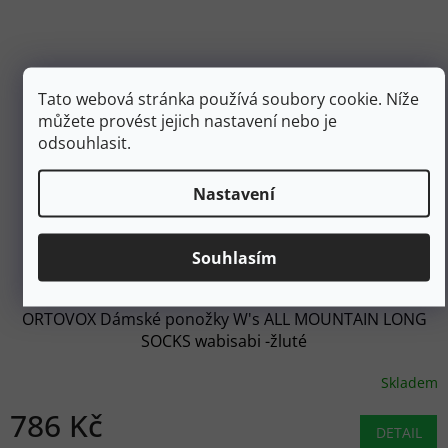
Tato webová stránka používá soubory cookie. Níže
můžete provést jejich nastavení nebo je
odsouhlasit.
Nastavení
1 050 Kč
Souhlasím
–25 %
ORTOVOX Dámské ponožky W's ALL MOUNTAIN LONG
SOCKS wabisabi -žluté
Skladem
786 Kč
DETAIL