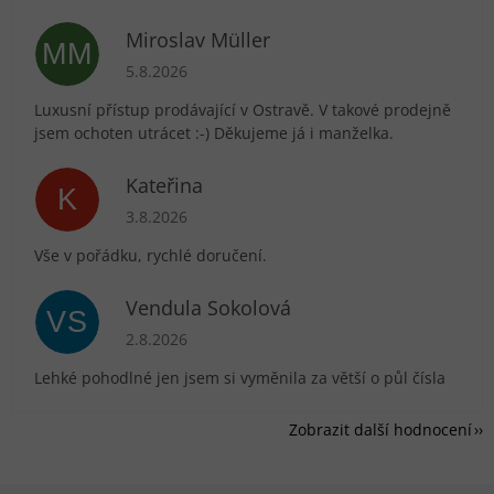
Miroslav Müller
MM
Hodnocení obchodu je 5 z 5 hvězdiček.
5.8.2026
Luxusní přístup prodávající v Ostravě. V takové prodejně
jsem ochoten utrácet :-) Děkujeme já i manželka.
Kateřina
K
Hodnocení obchodu je 5 z 5 hvězdiček.
3.8.2026
Vše v pořádku, rychlé doručení.
Vendula Sokolová
VS
Hodnocení obchodu je 5 z 5 hvězdiček.
2.8.2026
Lehké pohodlné jen jsem si vyměnila za větší o půl čísla
Zobrazit další hodnocení