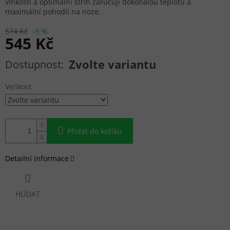
vlhkosti a optimální střih zaručují dokonalou teplotu a
maximální pohodlí na noze.
574 Kč
–5 %
545 Kč
Měrná cena:
Zvolte variantu
Velikost
Přidat do košíku
Detailní informace
HLÍDAT