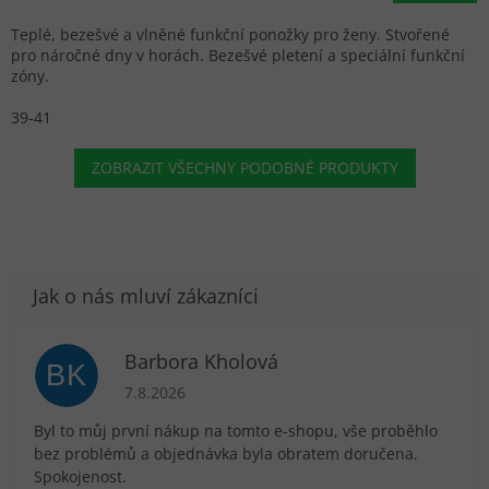
Teplé, bezešvé a vlněné funkční ponožky pro ženy. Stvořené
pro náročné dny v horách. Bezešvé pletení a speciální funkční
zóny.
39-41
ZOBRAZIT VŠECHNY PODOBNÉ PRODUKTY
Barbora Kholová
BK
Hodnocení obchodu je 5 z 5 hvězdiček.
7.8.2026
Byl to můj první nákup na tomto e-shopu, vše proběhlo
bez problémů a objednávka byla obratem doručena.
Spokojenost.