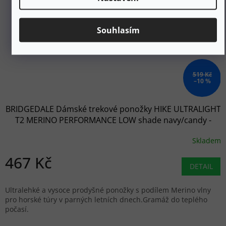
Souhlasím
519 Kč
–10 %
BRIDGEDALE Dámské trekové ponožky HIKE ULTRALIGHT
T2 MERINO PERFORMANCE LOW shade navy/candy -
modré
Skladem
467 Kč
DETAIL
Ultralehké a vysoce prodyšné ponožky s podílem Merino vlny
pro horské túry v parných letních dnech.Gramáž do teplého
počasí.