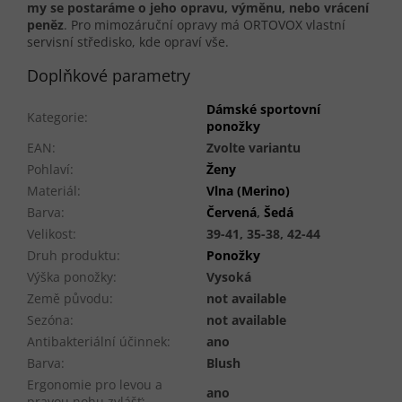
my se postaráme o jeho opravu, výměnu, nebo vrácení
peněz
. Pro mimozáruční opravy má ORTOVOX vlastní
servisní středisko, kde opraví vše.
Doplňkové parametry
Dámské sportovní
Kategorie
:
ponožky
EAN
:
Zvolte variantu
Pohlaví
:
Ženy
Materiál
:
Vlna (Merino)
Barva
:
Červená
,
Šedá
Velikost
:
39-41, 35-38, 42-44
Druh produktu
:
Ponožky
Výška ponožky
:
Vysoká
Země původu
:
not available
Sezóna
:
not available
Antibakteriální účinnek
:
ano
Barva
:
Blush
Ergonomie pro levou a
ano
pravou nohu zvlášť
: