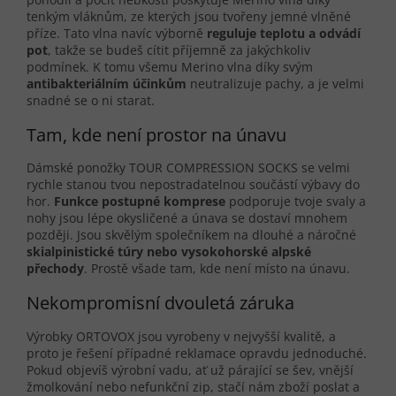
tenkým vláknům, ze kterých jsou tvořeny jemné vlněné
příze. Tato vlna navíc výborně
reguluje teplotu a odvádí
pot
, takže se budeš cítit příjemně za jakýchkoliv
podmínek. K tomu všemu Merino vlna díky svým
antibakteriálním účinkům
neutralizuje pachy, a je velmi
snadné se o ni starat.
Tam, kde není prostor na únavu
Dámské ponožky TOUR COMPRESSION SOCKS se velmi
rychle stanou tvou nepostradatelnou součástí výbavy do
hor.
Funkce postupné komprese
podporuje tvoje svaly a
nohy jsou lépe okysličené a únava se dostaví mnohem
později. Jsou skvělým společníkem na dlouhé a náročné
skialpinistické túry nebo vysokohorské alpské
přechody
. Prostě všade tam, kde není místo na únavu.
Nekompromisní dvouletá záruka
Výrobky ORTOVOX jsou vyrobeny v nejvyšší kvalitě, a
proto je řešení případné reklamace opravdu jednoduché.
Pokud objevíš výrobní vadu, ať už párající se šev, vnější
žmolkování nebo nefunkční zip, stačí nám zboží poslat a