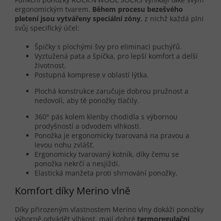
ergonomickým tvarem.
Během procesu bezešvého
pletení jsou vytvářeny speciální zóny
, z nichž každá plní
svůj specifický účel:
Špičky s plochými švy pro eliminaci puchýřů.
Vyztužená pata a špička, pro lepší komfort a delší
životnost.
Postupná komprese v oblastí lýtka.
Plochá konstrukce zaručuje dobrou pružnost a
nedovolí, aby tě ponožky tlačily.
360° pás kolem klenby chodidla s výbornou
prodyšností a odvodem vlhkosti.
Ponožka je ergonomicky tvarovaná na pravou a
levou nohu zvlášť.
Ergonomicky tvarovaný kotník, díky čemu se
ponožka nekrčí a nesjíždí.
Elastická manžeta proti shrnování ponožky.
Komfort díky Merino vlně
Díky přirozeným vlastnostem Merino vlny dokáží ponožky
výborně odvádět vlhkost, mají dobré
termoregulační