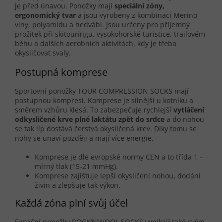
je před únavou. Ponožky mají
speciální zóny,
ergonomický tvar
a jsou vyrobeny z kombinaci Merino
vlny, polyamidu a hedvábí. Jsou určeny pro příjemný
prožitek při skitouringu, vysokohorské turistice, trailovém
běhu a dalších aerobních aktivitách, kdy je třeba
okysličovat svaly.
Postupná komprese
Sportovní ponožky TOUR COMPRESSION SOCKS mají
postupnou kompresi. Komprese je silnější u kotníku a
směrem vzhůru klesá. To zabezpečuje rychlejší
vytláčení
odkysličené krve plné laktátu zpět do srdce
a do nohou
se tak líp dostává čerstvá okysličená krev. Díky tomu se
nohy se unaví později a mají více energie.
Komprese je dle evropské normy CEN a to třída 1 –
mírný tlak (15-21 mmHg).
Komprese zajišťuje lepší okysličení nohou, dodání
živin a zlepšuje tak výkon.
Každá zóna plní svůj účel
Funkční ponožky ROCK’N’WOOL SOCKS vynikají také svým