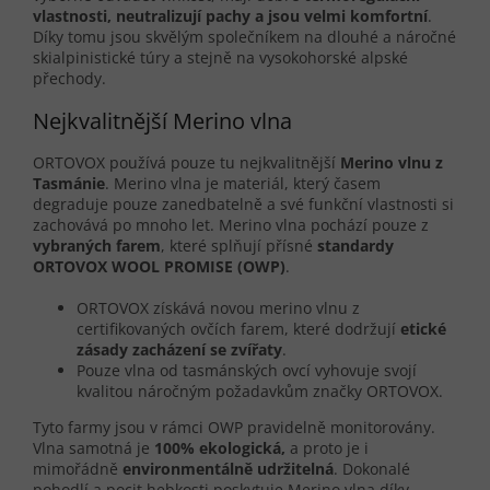
vlastnosti, neutralizují pachy a jsou velmi komfortní
.
Díky tomu jsou skvělým společníkem na dlouhé a náročné
skialpinistické túry a stejně na vysokohorské alpské
přechody.
Nejkvalitnější Merino vlna
ORTOVOX používá pouze tu nejkvalitnější
Merino vlnu z
Tasmánie
. Merino vlna je materiál, který časem
degraduje pouze zanedbatelně a své funkční vlastnosti si
zachovává po mnoho let. Merino vlna pochází pouze z
vybraných farem
, které splňují přísné
standardy
ORTOVOX WOOL PROMISE (OWP)
.
ORTOVOX získává novou merino vlnu z
certifikovaných ovčích farem, které dodržují
etické
zásady zacházení se zvířaty
.
Pouze vlna od tasmánských ovcí vyhovuje svojí
kvalitou náročným požadavkům značky ORTOVOX.
Tyto farmy jsou v rámci OWP pravidelně monitorovány.
Vlna samotná je
100% ekologická,
a proto je i
mimořádně
environmentálně udržitelná
. Dokonalé
pohodlí a pocit hebkosti poskytuje Merino vlna díky