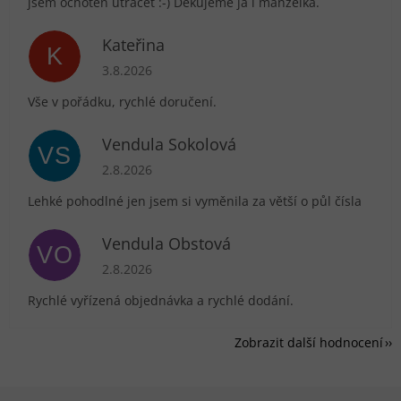
jsem ochoten utrácet :-) Děkujeme já i manželka.
Kateřina
K
Hodnocení obchodu je 5 z 5 hvězdiček.
3.8.2026
Vše v pořádku, rychlé doručení.
Vendula Sokolová
VS
Hodnocení obchodu je 5 z 5 hvězdiček.
2.8.2026
Lehké pohodlné jen jsem si vyměnila za větší o půl čísla
Vendula Obstová
VO
Hodnocení obchodu je 5 z 5 hvězdiček.
2.8.2026
Rychlé vyřízená objednávka a rychlé dodání.
Zobrazit další hodnocení
Zápatí