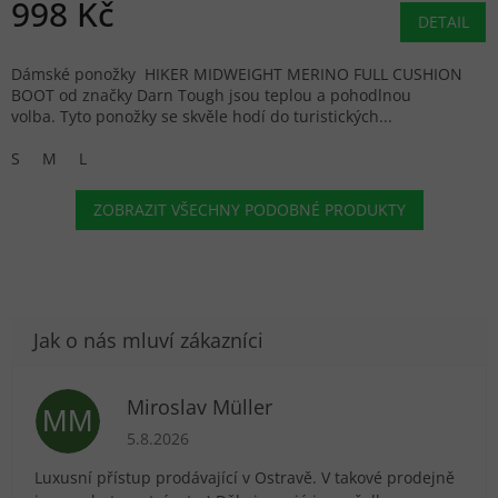
998 Kč
DETAIL
Dámské ponožky HIKER MIDWEIGHT MERINO FULL CUSHION
BOOT od značky Darn Tough jsou teplou a pohodlnou
volba. Tyto ponožky se skvěle hodí do turistických...
S
M
L
ZOBRAZIT VŠECHNY PODOBNÉ PRODUKTY
Miroslav Müller
MM
Hodnocení obchodu je 5 z 5 hvězdiček.
5.8.2026
Luxusní přístup prodávající v Ostravě. V takové prodejně