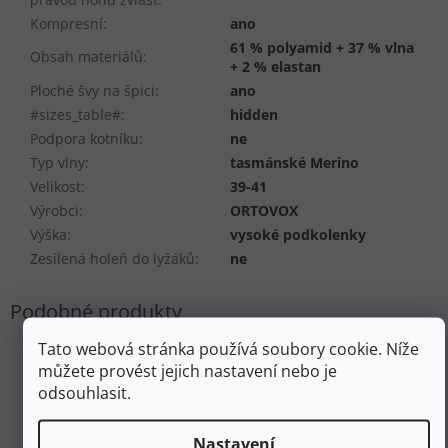
Kompresní
:
ano
61 % polyamid + 37 % vlna
Obsah materiálů
:
+ 2 % elastan
Ploché švy na špici
:
ano
#sizes_table#
:
hidden
Podpora kotníku
:
ne
Typ vlny
:
tasmánské Merino
Velikost
:
39-41
Výrobci
:
ORTOVOX
Výška
:
vysoké podkolenky
Zesílená holeň do lyžáků
:
ne
Tato webová stránka používá soubory cookie. Níže
můžete provést jejich nastavení nebo je
odsouhlasit.
Nastavení