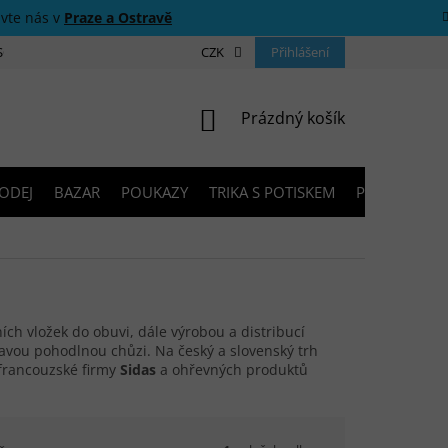
ivte nás v
Praze a Ostravě
 SOUTĚŽE
O NÁS
PRODEJNY
CZK
KONTAKTY
Přihlášení
PORADNA
NÁKUPNÍ KOŠÍK
Prázdný košík
ODEJ
BAZAR
POUKAZY
TRIKA S POTISKEM
PŮJČOVNA V
ích vložek do obuvi, dále výrobou a distribucí
avou pohodlnou chůzi. Na český a slovenský trh
 francouzské firmy
Sidas
a ohřevných produktů