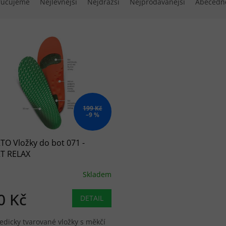
ručujeme
Nejlevnější
Nejdražší
Nejprodávanější
Abecedn
 produktů
199 Kč
–9 %
O Vložky do bot 071 -
T RELAX
Skladem
0 Kč
DETAIL
edicky tvarované vložky s měkčí