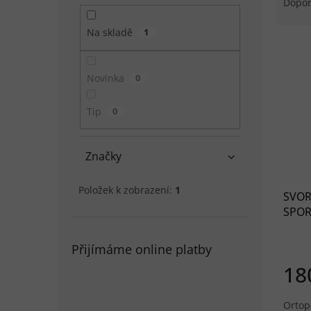
Dopo
Na skladě
1
Výpis
Novinka
0
Tip
0
Značky
Položek k zobrazení:
1
SVORT
SPOR
Přijímáme online platby
18
Ortop