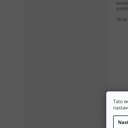
konst
podél
35-36
Tato w
nastav
Nas