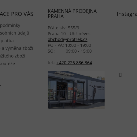
KAMENNÁ PRODEJNA
ACE PRO VÁS
Instagr
PRAHA
 podmínky
Přátelství 555/9
sobních údajů
Praha 10 - Uhříněves
obchod@protrek.cz
 platba
PO - PÁ: 10:00 - 19:00
 a výměna zboží
SO: 09:00 - 15:00
žitého zboží
tel.:
+420 226 886 364
 soutěže
Y