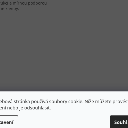
rukcí a mírnou podporou
né klenby.
Ovládací 
ebová stránka používá soubory cookie. Níže můžete provést
ení nebo je odsouhlasit.
tavení
Souhl