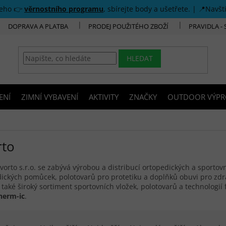
šeho 👉
věrnostního programu
, sbírejte body a ušetřete. | 📍Navšt
DOPRAVA A PLATBA
PRODEJ POUŽITÉHO ZBOŽÍ
PRAVIDLA -
HLEDAT
ENÍ
ZIMNÍ VYBAVENÍ
AKTIVITY
ZNAČKY
OUTDOOR VÝPR
rto
vorto s.r.o.
se zabývá výrobou a distribucí ortopedických a sportovn
ických pomůcek, polotovarů pro protetiku a doplňků obuvi pro zdr
také široký sortiment sportovních vložek, polotovarů a technologií
herm-ic
.
í produktů