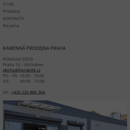
O nás
Prodejny
KONTAKTY
Poradna
KAMENNÁ PRODEJNA PRAHA
Přátelství 555/9
Praha 10 - Uhříněves
obchod@protrek.cz
PO - PÁ: 10:00 - 19:00
SO: 09:00 - 15:00
tel.:
+420 226 886 364