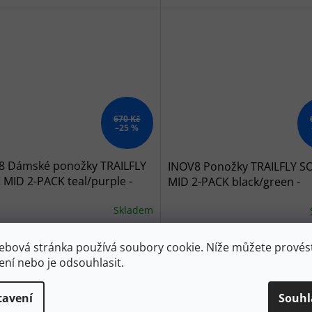
670 Kč
–25 %
8 Dámské ponožky TRAILFLY
INOV8 Ponožky TRAILFLY S
MID 2-PACK teal/purple -
MID 2-PACK black/green -
é/fialové
černé/zelené
Skladem
9 Kč
499 Kč
DETAIL
D
ebová stránka používá soubory cookie. Níže můžete provést
ení nebo je odsouhlasit.
ka TRAILFLY SOCK je navržena
Ponožka TRAILFLY SOCK je nav
louhé traily po nerovných
pro dlouhé traily po nerovných
tavení
Souhl
ách a nabízí pohodlí a ochranu v
stezkách a nabízí pohodlí a oc