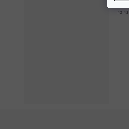
místec
potře
40-43
Zápatí