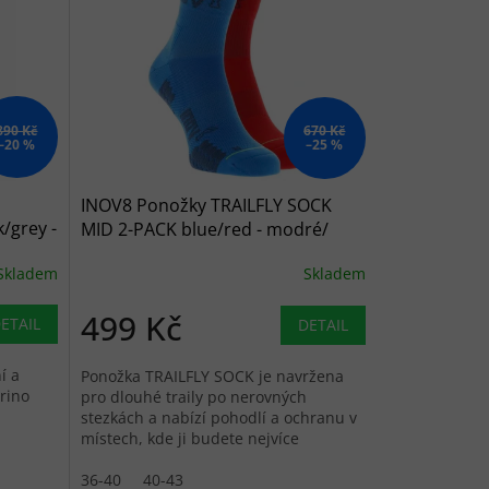
890 Kč
670 Kč
–20 %
–25 %
INOV8 Ponožky TRAILFLY SOCK
/grey -
MID 2-PACK blue/red - modré/
červené
Skladem
Skladem
499 Kč
ETAIL
DETAIL
í a
Ponožka TRAILFLY SOCK je navržena
rino
pro dlouhé traily po nerovných
stezkách a nabízí pohodlí a ochranu v
místech, kde ji budete nejvíce
potřebovat.
36-40
40-43