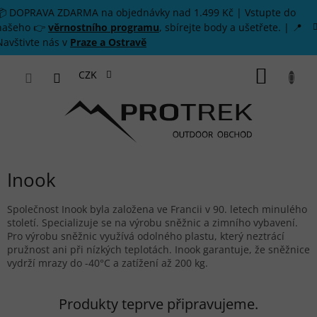
Přejít na obsah
📦 DOPRAVA ZDARMA na objednávky nad 1.499 Kč | Vstupte do
našeho 👉
věrnostního programu
, sbírejte body a ušetřete. | 📍
Navštivte nás v
Praze a Ostravě
NÁKUP
CZK
Inook
Společnost Inook byla založena ve Francii v 90. letech minulého
století. Specializuje se na výrobu sněžnic a zimního vybavení.
Pro výrobu sněžnic využívá odolného plastu, který neztrácí
pružnost ani při nízkých teplotách. Inook garantuje, že sněžnice
vydrží mrazy do -40°C a zatížení až 200 kg.
Produkty teprve připravujeme.