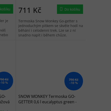
711 Kč
košíku
Do košíku
er je
Termoska Snow Monkey Go-getter s
jednoduchým pítkem se skvěle hodí na
 váš
běhání i celodenní trek. Lze se z ní
 nebo
snadno napít i během chůze.
790 Kč
790 Kč
–10 %
–10 %
GO-
SNOW MONKEY Termoska GO-
růžová
GETTER 0,6 l eucalyptus green -
světle zelená