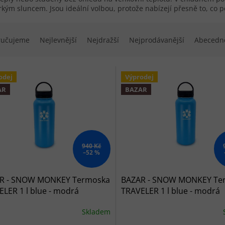
kým sluncem. Jsou ideální volbou, protože nabízejí přesně to, co
í produktů
ručujeme
Nejlevnější
Nejdražší
Nejprodávanější
Abecedn
 produktů
odej
Výprodej
AR
BAZAR
940 Kč
–52 %
R - SNOW MONKEY Termoska
BAZAR - SNOW MONKEY Te
LER 1 l blue - modrá
TRAVELER 1 l blue - modrá
Skladem