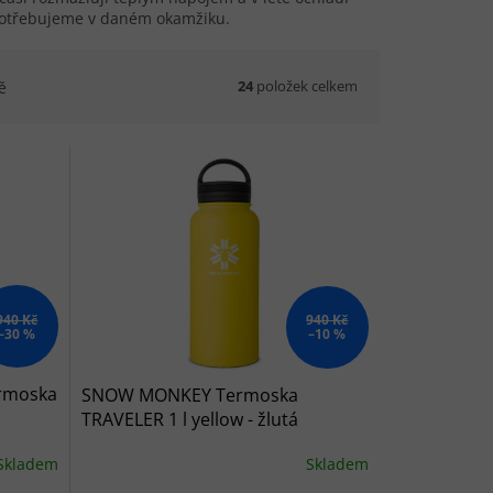
 potřebujeme v daném okamžiku.
24
položek celkem
ě
940 Kč
940 Kč
–30 %
–10 %
rmoska
SNOW MONKEY Termoska
TRAVELER 1 l yellow - žlutá
Skladem
Skladem