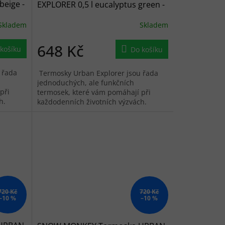
beige -
EXPLORER 0,5 l eucalyptus green -
světle zelená
Skladem
Skladem
648 Kč
košíku
Do košíku
 řada
Termosky Urban Explorer jsou řada
jednoduchých, ale funkčních
při
termosek, které vám pomáhají při
h.
každodenních životních výzvách.
 doušku
Otevřete a napijte se prvního doušku
vašeho...
720 Kč
720 Kč
–10 %
–10 %