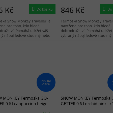
6 Kč
846 Kč
Do košíku
Do 
ska Snow Monkey Traveller je
Termoska Snow Monkey Travell
ena pro toho, kdo hledá
navržena pro toho, kdo hledá
družství. Pomáhá udržet váš
dobrodružství. Pomáhá udržet
ný nápoj ledově studený nebo
vybraný nápoj ledově studený
ale horký.
dokonale horký.
790 Kč
–10 %
 MONKEY Termoska GO-
SNOW MONKEY Termoska 
R 0,6 l cappuccino beige -
GETTER 0,6 l orchid pink - 
vá