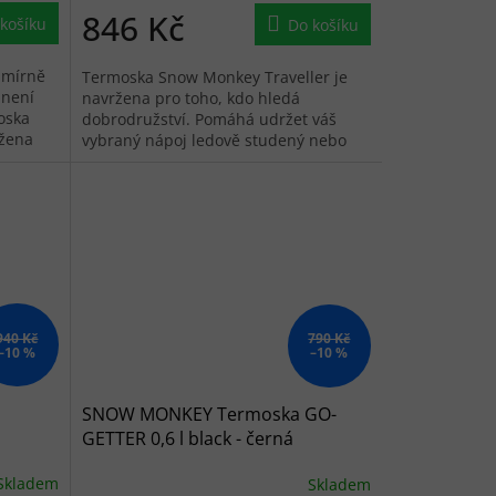
846 Kč
košíku
Do košíku
 mírně
Termoska Snow Monkey Traveller je
 není
navržena pro toho, kdo hledá
moska
dobrodružství. Pomáhá udržet váš
ržena
vybraný nápoj ledově studený nebo
dokonale horký.
940 Kč
790 Kč
–10 %
–10 %
SNOW MONKEY Termoska GO-
GETTER 0,6 l black - černá
Skladem
Skladem