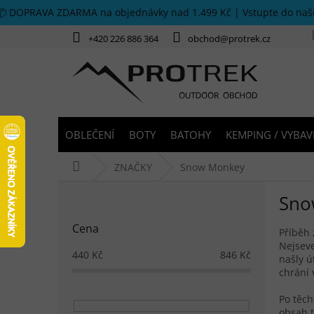
Přejít na obsah
📦 DOPRAVA ZDARMA na objednávky nad 1.499 Kč | Vstupte do na
+420 226 886 364
obchod@protrek.cz
OBLEČENÍ
BOTY
BATOHY
KEMPING / VYBAV
Domů
ZNAČKY
Snow Monkey
Postranní panel
Sno
Cena
Příběh
Nejseve
440
Kč
846
Kč
našly ú
chrání 
Po těch
obsah t