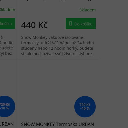
- béžový
Skladem
Skladem
440 Kč
košíku
Do košíku
né
Snow Monkey vakuově izolované
4 hodin
termosky, udrží Váš nápoj až 24 hodin
 budete
studený nebo 12 hodin horký, budete
tyl bez
si tak moci užívat svůj životní styl bez
ohledu na to, jak je venku.
720 Kč
720 Kč
–10 %
–10 %
URBAN
SNOW MONKEY Termoska URBAN