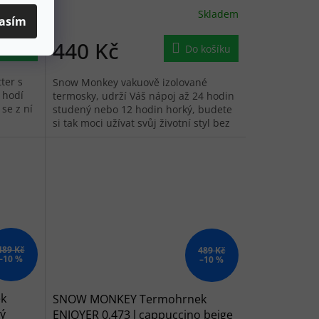
Skladem
Skladem
asím
440 Kč
košíku
Do košíku
ter s
Snow Monkey vakuově izolované
 hodí
termosky, udrží Váš nápoj až 24 hodin
 se z ní
studený nebo 12 hodin horký, budete
si tak moci užívat svůj životní styl bez
ohledu na to, jak je venku.
489 Kč
489 Kč
–10 %
–10 %
k
SNOW MONKEY Termohrnek
ný
ENJOYER 0,473 l cappuccino beige