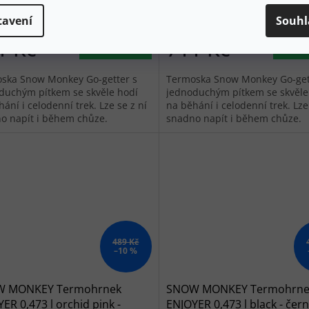
Skladem
tavení
Souhl
1 Kč
711 Kč
Do košíku
Do 
ska Snow Monkey Go-getter s
Termoska Snow Monkey Go-get
duchým pítkem se skvěle hodí
jednoduchým pítkem se skvěle
ání i celodenní trek. Lze se z ní
na běhání i celodenní trek. Lze
o napít i během chůze.
snadno napít i během chůze.
489 Kč
–10 %
 MONKEY Termohrnek
SNOW MONKEY Termohrne
ER 0,473 l orchid pink -
ENJOYER 0,473 l black - čer