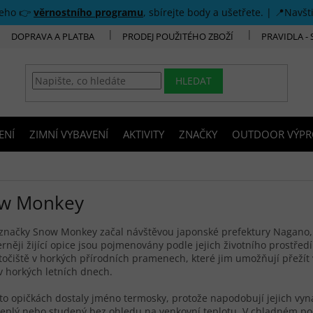
šeho 👉
věrnostního programu
, sbírejte body a ušetřete. | 📍Navšt
DOPRAVA A PLATBA
PRODEJ POUŽITÉHO ZBOŽÍ
PRAVIDLA -
HLEDAT
ENÍ
ZIMNÍ VYBAVENÍ
AKTIVITY
ZNAČKY
OUTDOOR VÝPR
w Monkey
 značky Snow Monkey začal návštěvou japonské prefektury Nagano,
rněji žijící opice jsou pojmenovány podle jejich životního prostř
točiště v horkých přírodních pramenech, které jim umožňují přežít v
v horkých letních dnech.
to opičkách dostaly jméno termosky, protože napodobují jejich v
eplý nebo studený bez ohledu na venkovní teplotu. V chladném poč