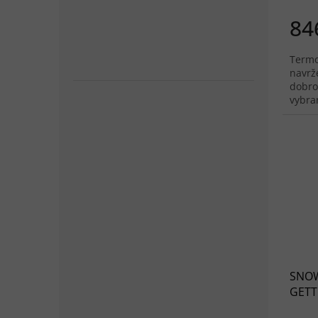
84
Termo
navrž
dobro
vybra
dokon
SNOW
GETTE
béžo