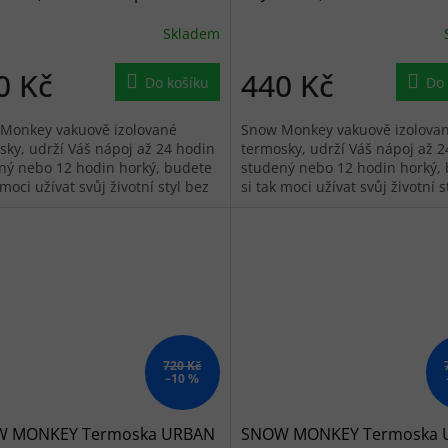
vý
Skladem
0 Kč
440 Kč
Do košíku
Do 
Monkey vakuově izolované
Snow Monkey vakuově izolova
sky, udrží Váš nápoj až 24 hodin
termosky, udrží Váš nápoj až 2
ný nebo 12 hodin horký, budete
studený nebo 12 hodin horký,
 moci užívat svůj životní styl bez
si tak moci užívat svůj životní s
 na to, jak je venku.
ohledu na to, jak je venku.
720 Kč
–10 %
 MONKEY Termoska URBAN
SNOW MONKEY Termoska 