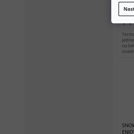
Nas
71
Termo
jedno
na běh
snadn
SNOW
ENJOY