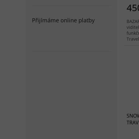
45
Přijímáme online platby
BAZAR
vidit
funkč
Trave
hledá
váš...
SNOW
TRAVE