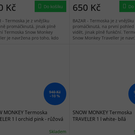
0 Kč
650 Kč
Do košíku
Do 
 - Termoska je z vnějšku
BAZAR - Termoska je z vnějšku
elně promáčknutá, jinak plně
promáčknutá, na první pohled
ní Termoska Snow Monkey
vidět, jinak plně funkční. Ter
ller je navržena pro toho, kdo
Snow Monkey Traveller je nav
 dobrodružství. Pomáhá udržet
pro toho, kdo hledá...
940 Kč
–10 %
 MONKEY Termoska
SNOW MONKEY Termoska
LER 1 l orchid pink - růžová
TRAVELER 1 l white- bílá
Skladem