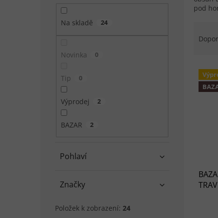
pod hor
Na skladě
24
Řazen
Dopo
Novinka
0
Výpis
Výpr
Tip
0
BAZ
Výprodej
2
BAZAR
2
Pohlaví
BAZA
Značky
TRAVE
Položek k zobrazení:
24