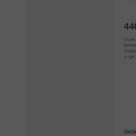
růžo
44
Snow 
termo
stude
si tak
ohledu
SNOW