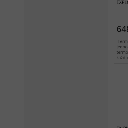
EXPLO
64
Termo
jedno
termo
každo
Otevř
vašeho