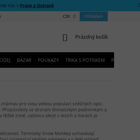
ivte nás v
Praze a Ostravě
 SOUTĚŽE
O NÁS
PRODEJNY
CZK
KONTAKTY
Přihlášení
PORADNA
NÁKUPNÍ KOŠÍK
Prázdný košík
ODEJ
BAZAR
POUKAZY
TRIKA S POTISKEM
PŮJČOVNA V
 známou pro svou velkou populaci sněžných opic.
edí. Přizpůsobily se drsným klimatickým podmínkám a
 těžké zimě, zatímco úkryt v lesích a horách je
ynalézavost. Termosky Snow Monkey uchovávají
así rozmazlují teplým nápojem a v létě ochladí