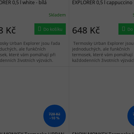
RER 0,5 l white - bílá
EXPLORER 0,5 l cappuccino 
běžová
Skladem
8 Kč
648 Kč
Do košíku
Do 
sky Urban Explorer jsou řada
Termosky Urban Explorer jsou
duchých, ale funkčních
jednoduchých, ale funkčních
sek, které vám pomáhají při
termosek, které vám pomáhají 
denních životních výzvách.
každodenních životních výzvác
ete a napijte se prvního doušku
Otevřete a napijte se prvního
...
vašeho...
720 Kč
–10 %