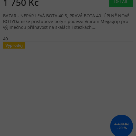
1 750 Kč
DETAIL
BAZAR - NEPÁR LEVÁ BOTA 40.5, PRAVÁ BOTA 40. ÚPLNĚ NOVÉ
BOTYDámské přístupové boty s podešví Vibram Megagrip pro
výjimečnou přilnavost na skalách i stezkách....
40
Výprodej
4 490 Kč
–20 %