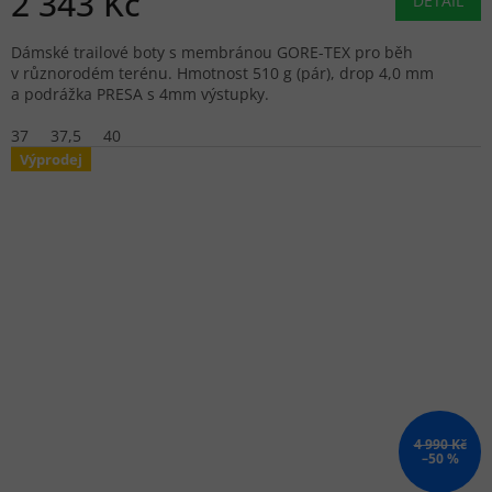
2 343 Kč
DETAIL
Dámské trailové boty s membránou GORE-TEX pro běh
v různorodém terénu. Hmotnost 510 g (pár), drop 4,0 mm
a podrážka PRESA s 4mm výstupky.
37
37,5
40
Výprodej
4 990 Kč
–50 %