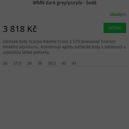
WMN dark grey/purple - šedé
Skladem
3 818 Kč
DETAIL
Dámské boty Scarpa Ribelle Cross 2 GTX posouvají hranice
lehkého alpinismu. Kombinují agilitu běžecké boty s odolností a
stabilitou těžké pohorky.
36
37,5
38
39
39,5
40
41