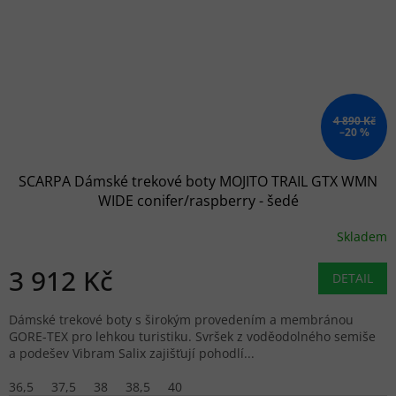
4 890 Kč
–20 %
SCARPA Dámské trekové boty MOJITO TRAIL GTX WMN
WIDE conifer/raspberry - šedé
Skladem
3 912 Kč
DETAIL
Dámské trekové boty s širokým provedením a membránou
GORE-TEX pro lehkou turistiku. Svršek z voděodolného semiše
a podešev Vibram Salix zajišťují pohodlí...
36,5
37,5
38
38,5
40