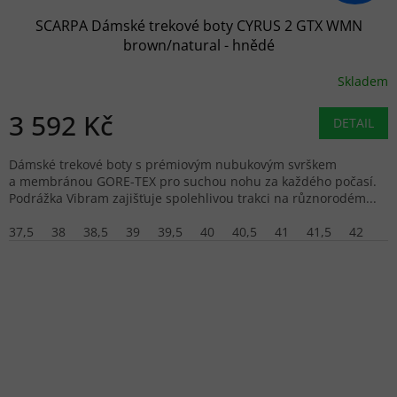
SCARPA Dámské trekové boty CYRUS 2 GTX WMN
brown/natural - hnědé
Skladem
3 592 Kč
DETAIL
Dámské trekové boty s prémiovým nubukovým svrškem
a membránou GORE-TEX pro suchou nohu za každého počasí.
Podrážka Vibram zajišťuje spolehlivou trakci na různorodém...
37,5
38
38,5
39
39,5
40
40,5
41
41,5
42