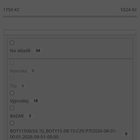
1750
Kč
5524
Kč
Na skladě
34
Novinka
0
Tip
0
Výprodej
18
BAZAR
3
BOTY1508/26 ?G_BOTY15-08:15:CZK:P:f!2026-08-01-
9
00:01,2026-09-01-00:00