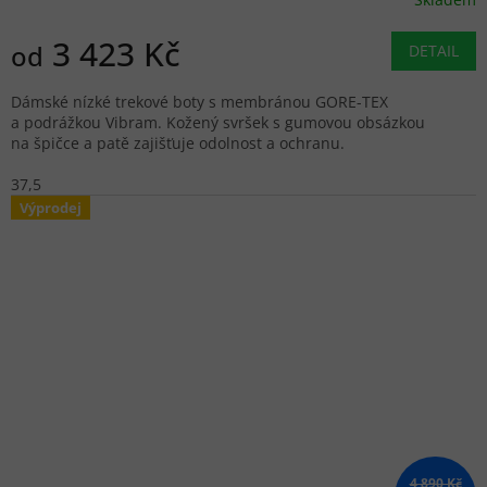
3 423 Kč
od
DETAIL
Dámské nízké trekové boty s membránou GORE-TEX
a podrážkou Vibram. Kožený svršek s gumovou obsázkou
na špičce a patě zajišťuje odolnost a ochranu.
37,5
Výprodej
4 890 Kč