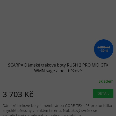
5 290 Kč
–30 %
SCARPA Dámské trekové boty RUSH 2 PRO MID GTX
WMN sage-aloe - béžové
Skladem
3 703 Kč
DETAIL
Dámské trekové boty s membránou GORE-TEX ePE pro turistiku
a rychlé přesuny v lehkém terénu. Nubukový svršek se
syntetickými panely nabízí pohodlí a stabilitu.