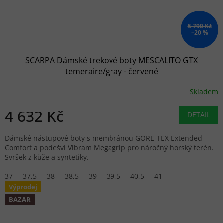
5 790 Kč
–20 %
SCARPA Dámské trekové boty MESCALITO GTX
temeraire/gray - červené
Skladem
4 632 Kč
DETAIL
Dámské nástupové boty s membránou GORE-TEX Extended
Comfort a podešví Vibram Megagrip pro náročný horský terén.
Svršek z kůže a syntetiky.
37
37,5
38
38,5
39
39,5
40,5
41
Výprodej
BAZAR