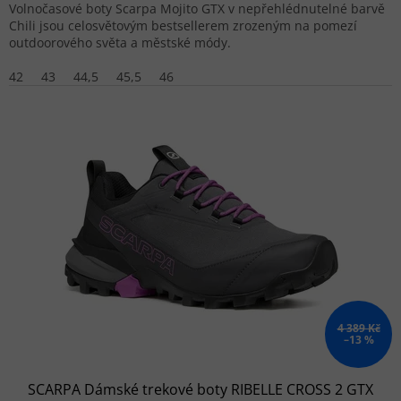
Volnočasové boty Scarpa Mojito GTX v nepřehlédnutelné barvě
Chili jsou celosvětovým bestsellerem zrozeným na pomezí
outdoorového světa a městské módy.
42
43
44,5
45,5
46
4 389 Kč
–13 %
SCARPA Dámské trekové boty RIBELLE CROSS 2 GTX