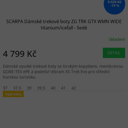
5 929 Kč
–19 %
SCARPA Dámské trekové boty ZG TRK GTX WMN WIDE
titanium/icefall - šedé
Skladem
4 799 Kč
DETAIL
Dámské vysoké trekové boty se širokým kopytkem, membránou
GORE-TEX ePE a podešví Vibram XS Trek Evo pro střední
horskou turistiku.
37
37,5
39
39,5
40
41
42
Výprodej