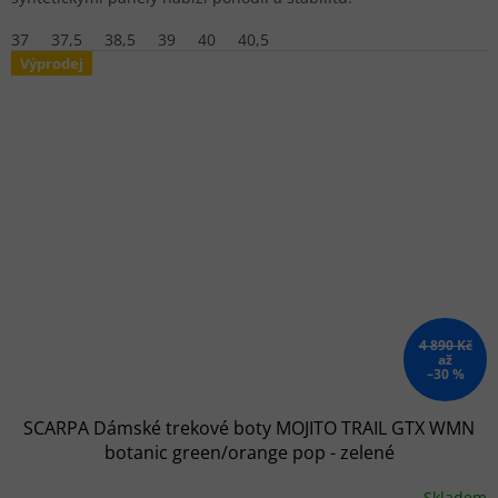
37
37,5
38,5
39
40
40,5
Výprodej
4 890 Kč
až
–30 %
SCARPA Dámské trekové boty MOJITO TRAIL GTX WMN
botanic green/orange pop - zelené
Skladem