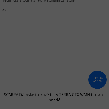
Technická síťovina s TPU výztuhami zajišťuje...
39
5 390 Kč
–15 %
SCARPA Dámské trekové boty TERRA GTX WMN brown -
hnědé