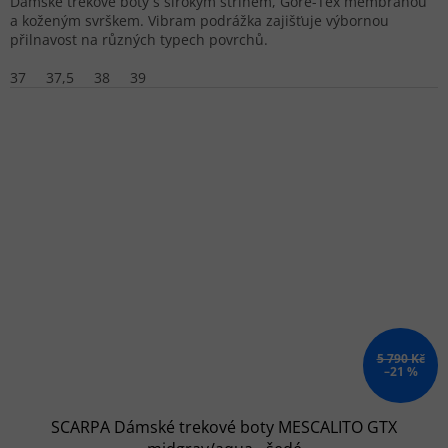
Dámské trekové boty s širokým střihem, Gore-Tex membránou
a koženým svrškem. Vibram podrážka zajišťuje výbornou
přilnavost na různých typech povrchů.
37
37,5
38
39
5 790 Kč
–21 %
SCARPA Dámské trekové boty MESCALITO GTX