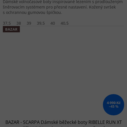
Dámské volnočasové boty inspirované lezením s prodlouženým
šněrovacím systémem pro přesné nastavení. Kožený svršek
s ochrannou gumovou špičkou.
37,5
38
39
39,5
40
40,5
BAZAR
4 990 Kč
–45 %
BAZAR - SCARPA Dámské běžecké boty RIBELLE RUN XT