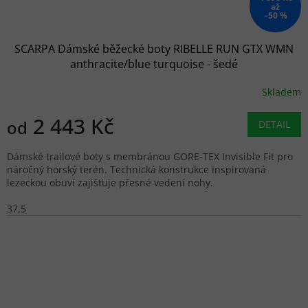
až
–50 %
SCARPA Dámské běžecké boty RIBELLE RUN GTX WMN
anthracite/blue turquoise - šedé
Skladem
2 443 Kč
od
DETAIL
Dámské trailové boty s membránou GORE-TEX Invisible Fit pro
náročný horský terén. Technická konstrukce inspirovaná
lezeckou obuví zajišťuje přesné vedení nohy.
37,5