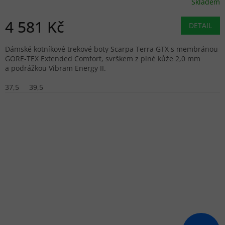
Skladem
4 581 Kč
DETAIL
Dámské kotníkové trekové boty Scarpa Terra GTX s membránou
GORE-TEX Extended Comfort, svrškem z plné kůže 2,0 mm
a podrážkou Vibram Energy II.
37,5
39,5