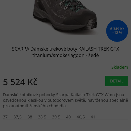
6 349 Kč
–12 %
SCARPA Dámské trekové boty KAILASH TREK GTX
titanium/smoke/lagoon - šedé
Skladem
5 524 Kč
DETAIL
Dámské kotníkové pohorky Scarpa Kailash Trek GTX Wmn jsou
osvědčenou klasikou v outdoorovém světě, navrženou speciálně
pro anatomii ženského chodidla.
37
37,5
38
38,5
39,5
40
40,5
41