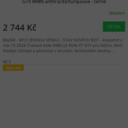
GTX WMN anthracite/turquoise - černé
Skladem
2 744 Kč
DETAIL
BAZAR - BYLY JEDNOU VENKU - STAV NOVÝCH BOT - koupené u
nás 12.2024 Trailová bota RIBELLE RUN XT GTX pro běžce, kteří
hledají citlivost a přesnost v drsném, technickém terénu....
40,5
Výprodej