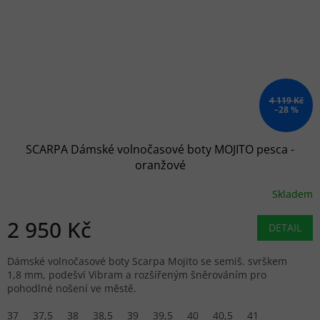
4 119 Kč
–28 %
SCARPA Dámské volnočasové boty MOJITO pesca -
oranžové
Skladem
2 950 Kč
DETAIL
Dámské volnočasové boty Scarpa Mojito se semiš. svrškem
1,8 mm, podešví Vibram a rozšířeným šněrováním pro
pohodlné nošení ve městě.
37
37,5
38
38,5
39
39,5
40
40,5
41