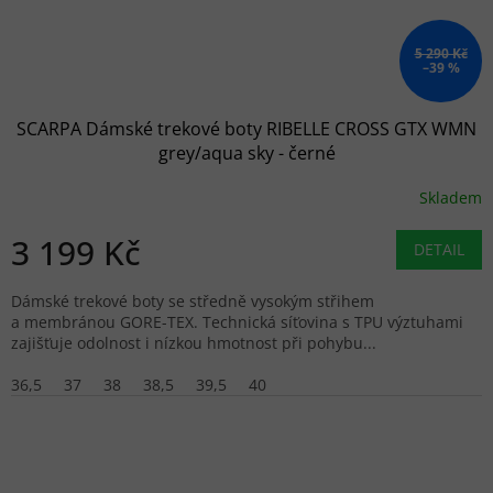
5 290 Kč
–39 %
SCARPA Dámské trekové boty RIBELLE CROSS GTX WMN
grey/aqua sky - černé
Skladem
3 199 Kč
DETAIL
Dámské trekové boty se středně vysokým střihem
a membránou GORE-TEX. Technická síťovina s TPU výztuhami
zajišťuje odolnost i nízkou hmotnost při pohybu...
36,5
37
38
38,5
39,5
40