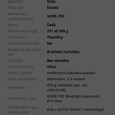
Materiál
:
Kůže
Šířka bot
:
Široké
Membrána
GORE-TEX
(voděodolnost)
:
Barva
:
Šedá
Hmotnost/pár (g)
:
751 až 990 g
Šněrování
:
Tkaničky
Určené pro mačky
:
Ne
Kategorie (skupina)
B-střední turistika
bot
:
Obsázka
:
Bez obsázky
Druh produktu
:
Obuv
#sizes_table#
:
/velikostni-tabulka-scarpa/
Doba rozchození
:
Minimální, 1-3 nošení
870 g (dámské pár, vel.
Hmotnost
:
UK5/EU38)
GORE-TEX BlueSign Approved,
Membrána - typ
:
PFC-free
Mezipodešev-typ
EVA s ACTIV IMPACT technologií
tlumící pěny
: