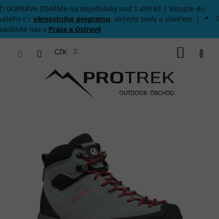
Přejít na obsah
📦 DOPRAVA ZDARMA na objednávky nad 1.499 Kč | Vstupte do
našeho 👉
věrnostního programu
, sbírejte body a ušetřete. | 📍
Navštivte nás v
Praze a Ostravě
NÁKUP
CZK