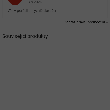
Hodnocení obchodu je 5 z 5 hvězdiček.
3.8.2026
Vše v pořádku, rychlé doručení.
Zobrazit další hodnocení
Související produkty