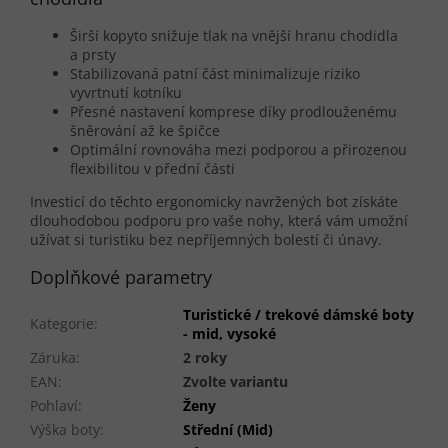
Širší kopyto snižuje tlak na vnější hranu chodidla
a prsty
Stabilizovaná patní část minimalizuje riziko
vyvrtnutí kotníku
Přesné nastavení komprese díky prodlouženému
šněrování až ke špičce
Optimální rovnováha mezi podporou a přirozenou
flexibilitou v přední části
Investicí do těchto ergonomicky navržených bot získáte
dlouhodobou podporu pro vaše nohy, která vám umožní
užívat si turistiku bez nepříjemných bolestí či únavy.
Doplňkové parametry
Turistické / trekové dámské boty
Kategorie
:
- mid, vysoké
Záruka
:
2 roky
EAN
:
Zvolte variantu
Pohlaví
:
Ženy
Výška boty
:
Střední (Mid)