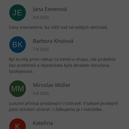
Jana Exnerová
JE
Hodnocení obchodu je 5 z 5 hvězdiček.
9.8.2026
Ceny srovnatelné, ba nižší než od velkých obchodů.
Barbora Kholová
BK
Hodnocení obchodu je 5 z 5 hvězdiček.
7.8.2026
Byl to můj první nákup na tomto e-shopu, vše proběhlo
bez problémů a objednávka byla obratem doručena.
Spokojenost.
Miroslav Müller
MM
Hodnocení obchodu je 5 z 5 hvězdiček.
5.8.2026
Luxusní přístup prodávající v Ostravě. V takové prodejně
jsem ochoten utrácet :-) Děkujeme já i manželka.
Kateřina
K