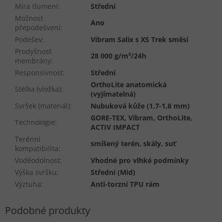
Míra tlumení
:
Střední
Možnost
Ano
přepodešvení
:
Podešev
:
Vibram Salix s XS Trek směsí
Prodyšnost
28 000 g/m²/24h
membrány
:
Responsivnost
:
Střední
OrthoLite anatomická
Stélka (vložka)
:
(vyjímatelná)
Svršek (materiál)
:
Nubuková kůže (1,7-1,8 mm)
GORE-TEX, Vibram, OrthoLite,
Technologie
:
ACTIV IMPACT
Terénní
smíšený terén, skály, suť
kompatibilita
:
Voděodolnost
:
Vhodné pro vlhké podmínky
Výška svršku
:
Střední (Mid)
Výztuha
:
Anti-torzní TPU rám