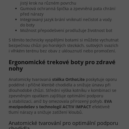
jistý krok na různém povrchu
Gumová ochranná špička a zpevněná pata chrání
před nárazy
Integrovaný jazyk brání vniknutí nečistot a vody
do boty
Možnost přepodešvení prodlužuje životnost bot
S těmito technicky vyspělými botami si můžete vychutnat
bezpečnou chůzi po horských stezkách, suťových svazích
i vlhkém terénu bez obav z uklouznutí nebo promočení.
Ergonomické trekové boty pro zdravé
nohy
Anatomicky tvarovaná
stélka OrthoLite
poskytuje oporu
podélné i příčné klenbě chodidla a snižuje únavu při
dlouhodobé chůzi. Střední výška kotníku v kombinaci se
zpevněným opatkem zajišťuje optimální podporu
a stabilizaci, aniž by omezovala přirozený pohyb.
EVA
mezipodešev s technologií ACTIV IMPACT
efektivně
tlumí nárazy a snižuje zatížení kloubů.
Anatomické tvarování pro optimální podporu
chodidla