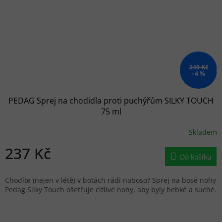
249 Kč
–4 %
PEDAG Sprej na chodidla proti puchýřům SILKY TOUCH
75 ml
Skladem
237 Kč
Do košíku
Chodíte (nejen v létě) v botách rádi naboso? Sprej na bosé nohy
Pedag Silky Touch ošetřuje citlivé nohy, aby byly hebké a suché.