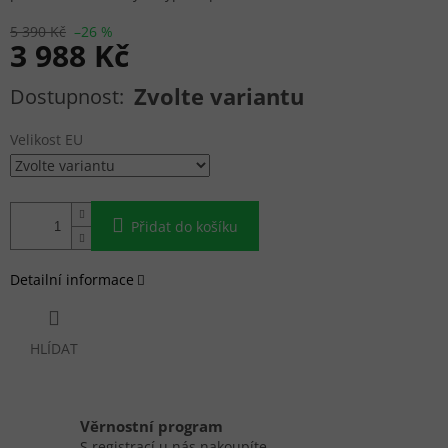
5 390 Kč
–26 %
3 988 Kč
Měrná cena:
Zvolte variantu
Velikost EU
Přidat do košíku
Detailní informace
HLÍDAT
Věrnostní program
S registrací u nás nakoupíte