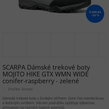
5 390 Kč
–26 %
SCARPA Dámské trekové boty
MOJITO HIKE GTX WMN WIDE
conifer-raspberry - zelené
Značka:
Scarpa
Dámské trekové boty s širokým střihem, Gore-Tex membránou
a koženým svrškem. Vibram podrážka zajišťuje výbornou
přilnavost na různých typech povrchů.