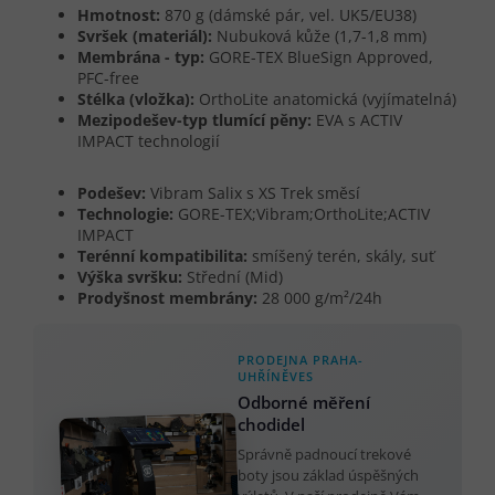
Hmotnost:
870 g (dámské pár, vel. UK5/EU38)
Svršek (materiál):
Nubuková kůže (1,7-1,8 mm)
Membrána - typ:
GORE-TEX BlueSign Approved,
PFC-free
Stélka (vložka):
OrthoLite anatomická (vyjímatelná)
Mezipodešev-typ tlumící pěny:
EVA s ACTIV
IMPACT technologií
Podešev:
Vibram Salix s XS Trek směsí
Technologie:
GORE-TEX;Vibram;OrthoLite;ACTIV
IMPACT
Terénní kompatibilita:
smíšený terén, skály, suť
Výška svršku:
Střední (Mid)
Prodyšnost membrány:
28 000 g/m²/24h
PRODEJNA PRAHA-
UHŘÍNĚVES
Odborné měření
chodidel
Správně padnoucí trekové
boty jsou základ úspěšných