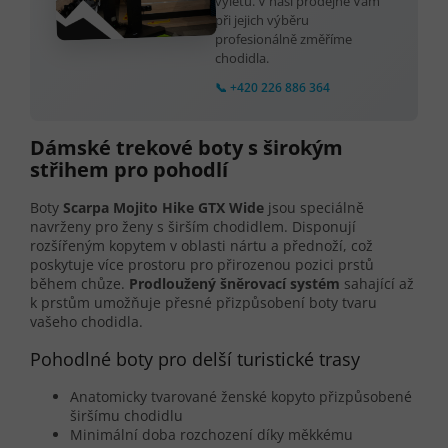
výletů. V naší prodejně Vám
při jejich výběru
profesionálně změříme
chodidla.
📞 +420 226 886 364
Dámské trekové boty s širokým
střihem pro pohodlí
Boty
Scarpa Mojito Hike GTX Wide
jsou speciálně
navrženy pro ženy s širším chodidlem. Disponují
rozšířeným kopytem v oblasti nártu a přednoží, což
poskytuje více prostoru pro přirozenou pozici prstů
během chůze.
Prodloužený šněrovací systém
sahající až
k prstům umožňuje přesné přizpůsobení boty tvaru
vašeho chodidla.
Pohodlné boty pro delší turistické trasy
Anatomicky tvarované ženské kopyto přizpůsobené
širšímu chodidlu
Minimální doba rozchození díky měkkému