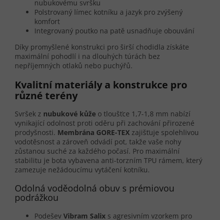
nubukovému svršku
Polstrovaný límec kotníku a jazyk pro zvýšený
komfort
Integrovaný poutko na patě usnadňuje obouvání
Díky promyšlené konstrukci pro širší chodidla získáte
maximální pohodlí i na dlouhých túrách bez
nepříjemných otlaků nebo puchýřů.
Kvalitní materiály a konstrukce pro
různé terény
Svršek z
nubukové kůže
o tloušťce 1,7-1,8 mm nabízí
vynikající odolnost proti oděru při zachování přirozené
prodyšnosti.
Membrána GORE-TEX
zajišťuje spolehlivou
vodotěsnost a zároveň odvádí pot, takže vaše nohy
zůstanou suché za každého počasí. Pro maximální
stabilitu je bota vybavena anti-torzním TPU rámem, který
zamezuje nežádoucímu vytáčení kotníku.
Odolná voděodolná obuv s prémiovou
podrážkou
Podešev
Vibram Salix
s agresivním vzorkem pro