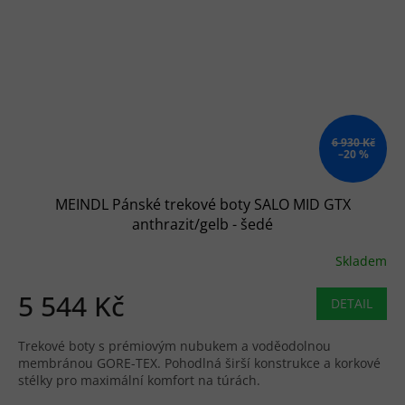
6 930 Kč
–20 %
MEINDL Pánské trekové boty SALO MID GTX
anthrazit/gelb - šedé
Skladem
5 544 Kč
DETAIL
Trekové boty s prémiovým nubukem a voděodolnou
membránou GORE-TEX. Pohodlná širší konstrukce a korkové
stélky pro maximální komfort na túrách.