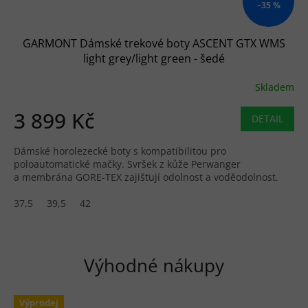
–35 %
GARMONT Dámské trekové boty ASCENT GTX WMS
light grey/light green - šedé
Skladem
3 899 Kč
DETAIL
Dámské horolezecké boty s kompatibilitou pro
poloautomatické mačky. Svršek z kůže Perwanger
a membrána GORE-TEX zajišťují odolnost a voděodolnost.
37,5
39,5
42
Výhodné nákupy
Výprodej