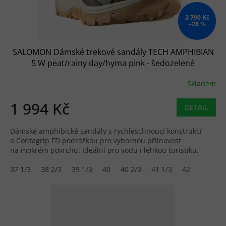
2 790 Kč
–28 %
SALOMON Dámské trekové sandály TECH AMPHIBIAN
5 W peat/rainy day/hyma pink - šedozelené
Skladem
1 994 Kč
DETAIL
Dámské amphibické sandály s rychleschnoucí konstrukcí
a Contagrip FD podrážkou pro výbornou přilnavost
na mokrém povrchu. Ideální pro vodu i lehkou turistiku.
37 1/3
38 2/3
39 1/3
40
40 2/3
41 1/3
42