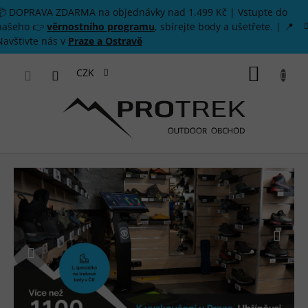
Přejít na obsah
📦 DOPRAVA ZDARMA na objednávky nad 1.499 Kč | Vstupte do
našeho 👉
věrnostního programu
, sbírejte body a ušetřete. | 📍
Navštivte nás v
Praze a Ostravě
NÁKUP
CZK
OUTDOOROVÉ VYBAVENÍ PRO VŠEC
Předchozí
Násle