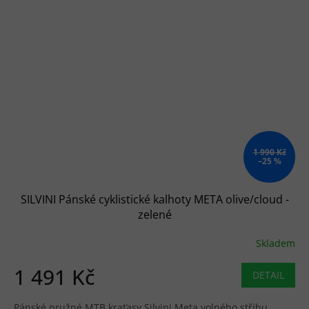
1 990 Kč
–25 %
SILVINI Pánské cyklistické kalhoty META olive/cloud -
zelené
Skladem
1 491 Kč
DETAIL
Pánské pružné MTB kraťasy Silvini Meta volného střihu,