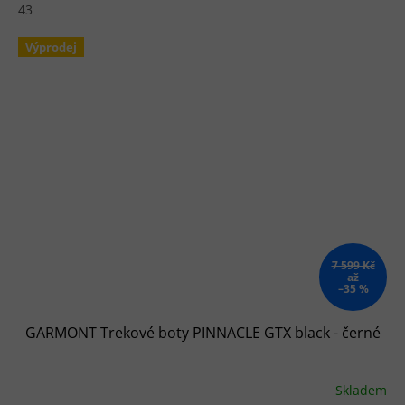
43
Výprodej
7 599 Kč
až
–35 %
GARMONT Trekové boty PINNACLE GTX black - černé
Skladem