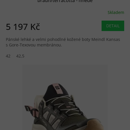
braun/terracotta - hnědé
Skladem
5 197 Kč
DETAIL
Pánské lehké a velmi pohodlné kožené boty Meindl Kansas
s Gore-Texovou membránou.
42
42,5