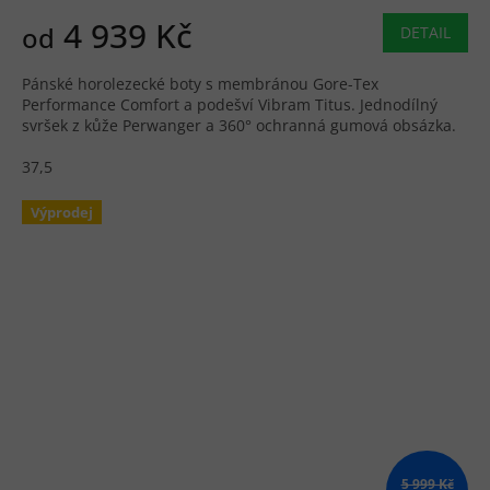
4 939 Kč
od
DETAIL
Pánské horolezecké boty s membránou Gore-Tex
Performance Comfort a podešví Vibram Titus. Jednodílný
svršek z kůže Perwanger a 360° ochranná gumová obsázka.
37,5
Výprodej
5 999 Kč