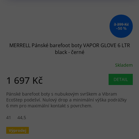
3 399 Kč
–50 %
MERRELL Pánské barefoot boty VAPOR GLOVE 6 LTR
black - černé
Skladem
1 697 Kč
DETAIL
Pánské barefoot boty s nubukovým svrškem a Vibram
EcoStep podešví. Nulový drop a minimální výška podrážky
6 mm pro maximální kontakt s povrchem.
41
44,5
Výprodej