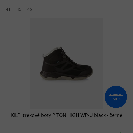
41
45
46
3 499 Kč
–50 %
KILPI trekové boty PITON HIGH WP-U black - černé