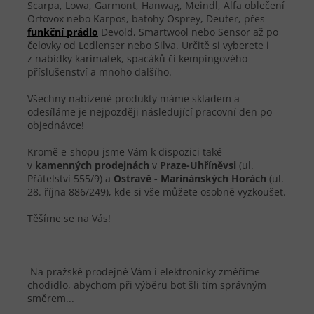
Scarpa, Lowa, Garmont, Hanwag, Meindl, Alfa oblečení
Ortovox nebo Karpos, batohy Osprey, Deuter, přes
funkční prádlo
Devold, Smartwool nebo Sensor až po
čelovky od Ledlenser nebo Silva. Určitě si vyberete i
z nabídky karimatek, spacáků či kempingového
příslušenství a mnoho dalšího.
Všechny nabízené produkty máme skladem a
odesíláme je nejpozději následující pracovní den po
objednávce!
Kromě e-shopu jsme Vám k dispozici také
v
kamenných prodejnách
v
Praze-Uhříněvsi
(ul.
Přátelství 555/9)
a
Ostravě - Marinánských Horách
(ul.
28. října 886/249), kde si vše můžete osobně vyzkoušet.
Těšíme se na Vás!
Na pražské prodejně Vám i elektronicky změříme
chodidlo, abychom při výběru bot šli tím správným
směrem...