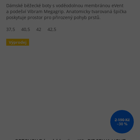
Dámské běžecké boty s voděodolnou membránou eVent
a podešví Vibram Megagrip. Anatomicky tvarovaná špička
poskytuje prostor pro přirozený pohyb prstů.
37,5
40,5
42
42,5
Výprodej
2 190 Kč
–30 %