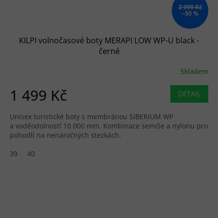
2 999 Kč
–50 %
KILPI volnočasové boty MERAPI LOW WP-U black -
černé
Skladem
1 499 Kč
DETAIL
Unisex turistické boty s membránou SIBERIUM WP
a voděodolností 10 000 mm. Kombinace semiše a nylonu pro
pohodlí na nenáročných stezkách.
39
40