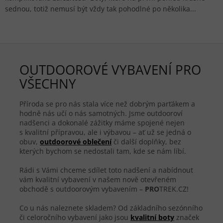
sednou, totiž nemusí být vždy tak pohodlné po několika...
OUTDOOROVÉ VYBAVENÍ PRO
VŠECHNY
Příroda se pro nás stala více než dobrým parťákem a
hodně nás učí o nás samotných. Jsme outdooroví
nadšenci a dokonalé zážitky máme spojené nejen
s kvalitní přípravou, ale i výbavou – ať už se jedná o
obuv,
outdoorové oblečení
či další doplňky, bez
kterých bychom se nedostali tam, kde se nám líbí.
Rádi s Vámi chceme sdílet toto nadšení a nabídnout
vám kvalitní vybavení v našem nově otevřeném
obchodě s outdoorovým vybavením –
PRO
TREK.CZ!
Co u nás naleznete skladem? Od základního sezónního
či celoročního vybavení jako jsou
kvalitní boty
značek