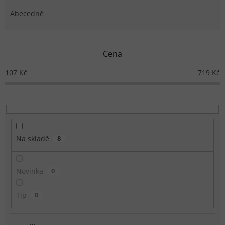
Abecedně
Cena
107
Kč
719
Kč
Na skladě
8
Novinka
0
Tip
0