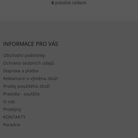
8
položek celkem
Ovládací prvky výpisu
Zápatí
INFORMACE PRO VÁS
Obchodní podmínky
Ochrana osobních údajů
Doprava a platba
Reklamace a výměna zboží
Prodej použitého zboží
Pravidla - soutěže
O nás
Prodejny
KONTAKTY
Poradna