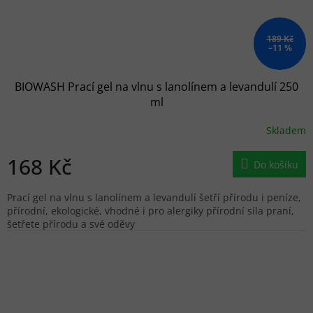
189 Kč
–11 %
BIOWASH Prací gel na vlnu s lanolínem a levandulí 250
ml
Skladem
168 Kč
Do košíku
Prací gel na vlnu s lanolínem a levandulí šetří přírodu i peníze,
přírodní, ekologické, vhodné i pro alergiky přírodní síla praní,
šetřete přírodu a své oděvy