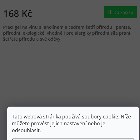
168 Kč
Do košíku
Prací gel na vlnu s lanolínem a cedrem šetří přírodu i peníze,
přírodní, ekologické, vhodné i pro alergiky přírodní síla praní,
šetřete přírodu a své oděvy
Tato webová stránka používá soubory cookie. Níže
můžete provést jejich nastavení nebo je
189 Kč
odsouhlasit.
–11 %