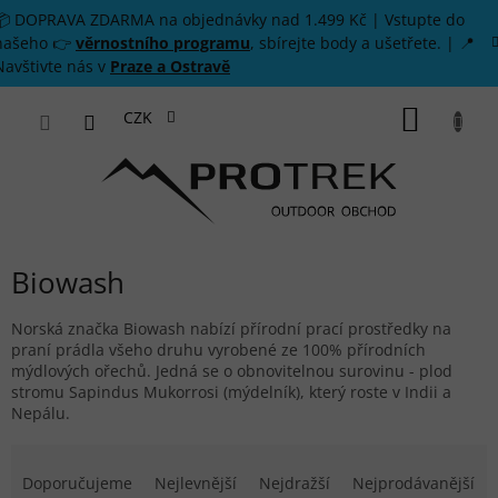
Přejít na obsah
📦 DOPRAVA ZDARMA na objednávky nad 1.499 Kč | Vstupte do
našeho 👉
věrnostního programu
, sbírejte body a ušetřete. | 📍
Navštivte nás v
Praze a Ostravě
NÁKUP
CZK
Biowash
Norská značka Biowash nabízí přírodní prací prostředky na
praní prádla všeho druhu vyrobené ze 100% přírodních
mýdlových ořechů. Jedná se o obnovitelnou surovinu - plod
stromu Sapindus Mukorrosi (mýdelník), který roste v Indii a
Nepálu.
Řazení produktů
Doporučujeme
Nejlevnější
Nejdražší
Nejprodávanější