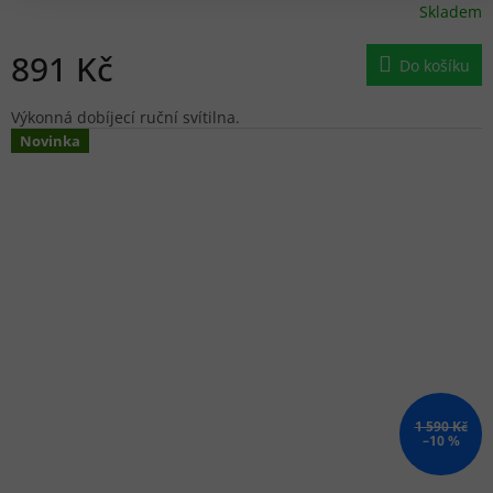
Skladem
891 Kč
Do košíku
Výkonná dobíjecí ruční svítilna.
Novinka
1 590 Kč
–10 %