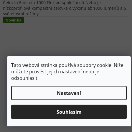
Čelovka Einstein 1000 Flex od společnosti Nebo je
nízkoprofilová kompaktní čelovka o výkonu až 1000 lumenů a 5
světelnými režimy.
Novinka
Tato webová stránka používá soubory cookie. Níže
můžete provést jejich nastavení nebo je
odsouhlasit.
Nastavení
990 Kč
–10 %
Souhlasím
NEBO Svítilna FRANKLIN DUAL RC 500