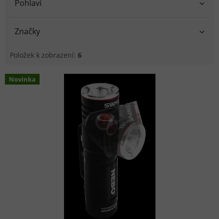
Pohlaví
Značky
Položek k zobrazení:
6
Výpis produktů
Novinka