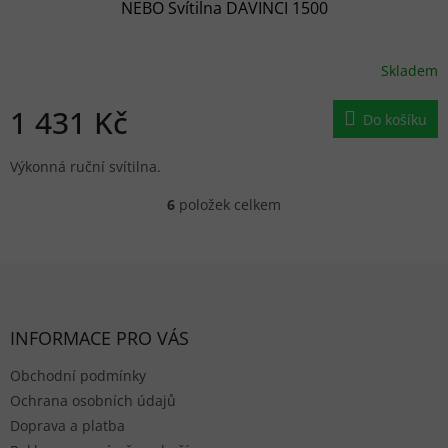
NEBO Svítilna DAVINCI 1500
Skladem
1 431 Kč
Do košíku
Výkonná ruční svítilna.
6
položek celkem
Ovládací prvky výpisu
Zápatí
INFORMACE PRO VÁS
Obchodní podmínky
Ochrana osobních údajů
Doprava a platba