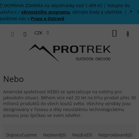
Přejít na obsah
📦 DOPRAVA ZDARMA na objednávky nad 1.499 Kč | Vstupte do
našeho 👉
věrnostního programu
, sbírejte body a ušetřete. | 📍
Navštivte nás v
Praze a Ostravě
NÁKUP
CZK
Nebo
Americká společnost NEBO se specializuje na svítilny pro
jakoukoliv situaci. Během více než 20 let na trhu prodali přes 30
milionů produktů do všech koutů světa. Všechny výrobky jsou
designovány v Texasu a díky neustálému technologickému
posunu jsou špičkou ve svém odvětví.
Řazení produktů
Doporučujeme
Nejlevnější
Nejdražší
Nejprodávanější