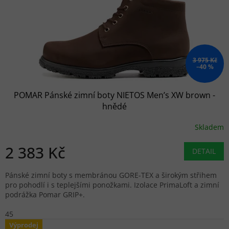
3 975 Kč
–40 %
POMAR Pánské zimní boty NIETOS Men’s XW brown -
hnědé
Skladem
2 383 Kč
DETAIL
Pánské zimní boty s membránou GORE-TEX a širokým střihem
pro pohodlí i s teplejšími ponožkami. Izolace PrimaLoft a zimní
podrážka Pomar GRIP+.
45
Výprodej