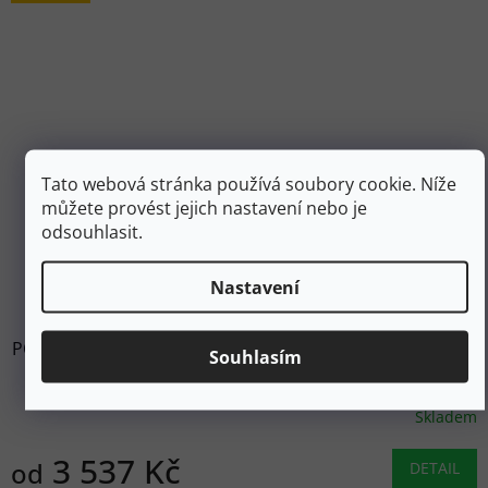
Tato webová stránka používá soubory cookie. Níže
můžete provést jejich nastavení nebo je
odsouhlasit.
5 899 Kč
až
Nastavení
–40 %
POMAR Pánské zimní boty s hroty AHKIO SPIKE GTX oak -
Souhlasím
hnědé
Skladem
3 537 Kč
od
DETAIL