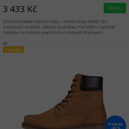
3 433 Kč
DETAIL
Zimní kotníkové chelsea boty s membránou GORE-TEX
a koženým svrškem. Odolná podrážka Trail GRIP+ zajišťuje
stabilitu na zimním povrchu bez nutnosti šněrování.
45
Výprodej
5 725 Kč
–40 %