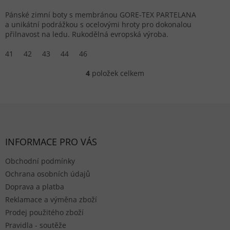
Pánské zimní boty s membránou GORE-TEX PARTELANA
a unikátní podrážkou s ocelovými hroty pro dokonalou
přilnavost na ledu. Rukodělná evropská výroba.
41
42
43
44
46
4
položek celkem
Ovládací prvky výpisu
Zápatí
INFORMACE PRO VÁS
Obchodní podmínky
Ochrana osobních údajů
Doprava a platba
Reklamace a výměna zboží
Prodej použitého zboží
Pravidla - soutěže