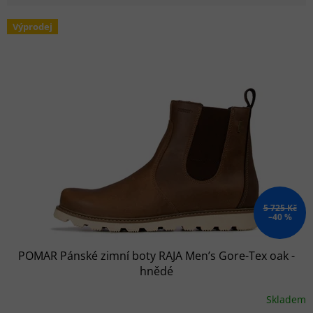
Výpis produktů
Výprodej
5 725 Kč
–40 %
POMAR Pánské zimní boty RAJA Men’s Gore-Tex oak -
hnědé
Skladem