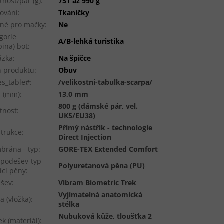
nost/pár (g)
:
751 až 990 g
ování
:
Tkaničky
né pro mačky
:
Ne
gorie
A/B-lehká turistika
pina) bot
:
ázka
:
Na špičce
 produktu
:
Obuv
es_table#
:
/velikostni-tabulka-scarpa/
p (mm)
:
13,0 mm
800 g (dámské pár, vel.
tnost
:
UK5/EU38)
Přímý nástřik - technologie
trukce
:
Direct Injection
rána - typ
:
GORE-TEX Extended Comfort
podešev-typ
Polyuretanová pěna (PU)
ící pěny
:
ešev
:
Vibram Biometric Trek
Vyjímatelná anatomická
ka (vložka)
:
stélka
Nubuková kůže, tloušťka 2
ek (materiál)
: