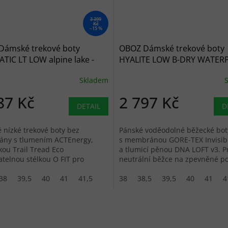
3 399
Kč
–15 %
Dámské trekové boty
OBOZ Dámské trekové boty
TIC LT LOW alpine lake -
HYALITE LOW B-DRY WATER
é
black sea - černé
Skladem
87 Kč
2 797 Kč
DETAIL
D
nízké trekové boty bez
Pánské voděodolné běžecké bot
ny s tlumením ACTEnergy,
s membránou GORE-TEX Invisibl
ou Trail Tread Eco
a tlumicí pěnou DNA LOFT v3. P
atelnou stélkou O FIT pro
neutrální běžce na zpevněné po
turistiku.
38
39,5
40
41
41,5
38
38,5
39,5
40
41
4