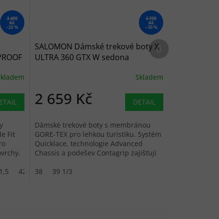
3 499
3 799
Kč
Kč
–20 %
–30 %
Další produkt
SALOMON Dámské trekové boty X
PROOF
ULTRA 360 GTX W sedona
sage/black/sea foam - šedé/modré
Skladem
Skladem
2 659 Kč
ETAIL
DETAIL
y
Dámské trekové boty s membránou
e Fit
GORE-TEX pro lehkou turistiku. Systém
ro
Quicklace, technologie Advanced
vrchy.
Chassis a podešev Contagrip zajišťují
stabilitu a jistý krok.
1,5
42,5
38
39 1/3