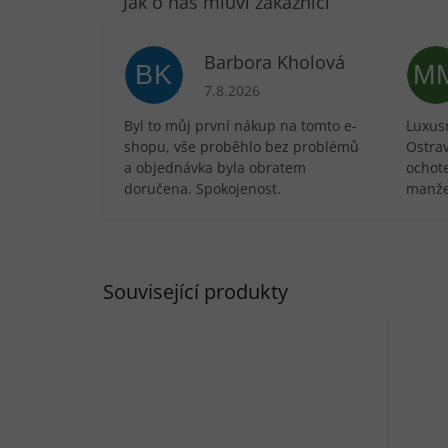
Barbora Kholová
BK
M
Hodnocení obchodu je 5 z 5 hvězdič
7.8.2026
Byl to můj první nákup na tomto e-
Luxusn
shopu, vše proběhlo bez problémů
Ostra
a objednávka byla obratem
ochote
doručena. Spokojenost.
manže
Související produkty