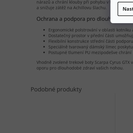
nárazů a chrání klouby při pohybu v terénu. Dr
a snižuje zátěž na Achillovu šlachu.
Nas
Ochrana a podpora pro dlouhodobé z
Ergonomické polstrování v oblasti kotníku 
Dostatečný prostor v přední části umožňuj
Flexibilní konstrukce střední části podpor
Speciálně tvarovaný dámský límec poskytuj
Postupné tlumení PU mezipodešve chrání 
Vhodně zvolené trekové boty Scarpa Cyrus GTX v
oporu pro dlouhodobé zdraví vašich nohou.