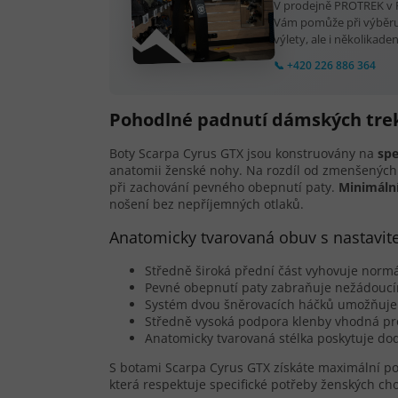
V prodejně PROTREK v P
Vám pomůže při výběru
výlety, ale i několikaden
📞 +420 226 886 364
Pohodlné padnutí dámských tre
Boty Scarpa Cyrus GTX jsou konstruovány na
sp
anatomii ženské nohy. Na rozdíl od zmenšených 
při zachování pevného obepnutí paty.
Minimální
nošení bez nepříjemných otlaků.
Anatomicky tvarovaná obuv s nastavi
Středně široká přední část vyhovuje normá
Pevné obepnutí paty zabraňuje nežádouc
Systém dvou šněrovacích háčků umožňuje n
Středně vysoká podpora klenby vhodná pr
Anatomicky tvarovaná stélka poskytuje do
S botami Scarpa Cyrus GTX získáte maximální po
která respektuje specifické potřeby ženských cho