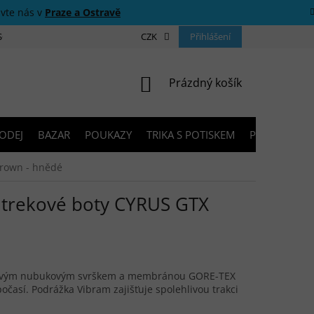
ivte nás v
Praze a Ostravě
 SOUTĚŽE
O NÁS
PRODEJNY
CZK
KONTAKTY
Přihlášení
PORADNA
NÁKUPNÍ KOŠÍK
Prázdný košík
ODEJ
BAZAR
POUKAZY
TRIKA S POTISKEM
PŮJČOVNA V
rown - hnědé
trekové boty CYRUS GTX
iovým nubukovým svrškem a membránou GORE-TEX
časí. Podrážka Vibram zajišťuje spolehlivou trakci