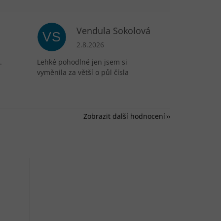
Vendula Sokolová
VS
je 5 z 5 hvězdiček.
Hodnocení obchodu je 5 z 5 hvězdiček.
2.8.2026
.
Lehké pohodlné jen jsem si
vyměnila za větší o půl čísla
Zobrazit další hodnocení