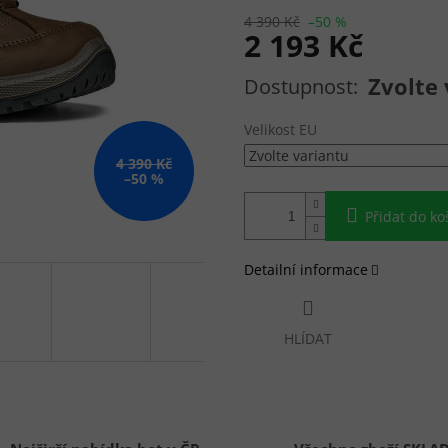
4 390 Kč
–50 %
2 193 Kč
Měrná cena:
Zvolte 
Velikost EU
4 390 Kč
–50 %
Přidat do ko
Detailní informace
HLÍDAT