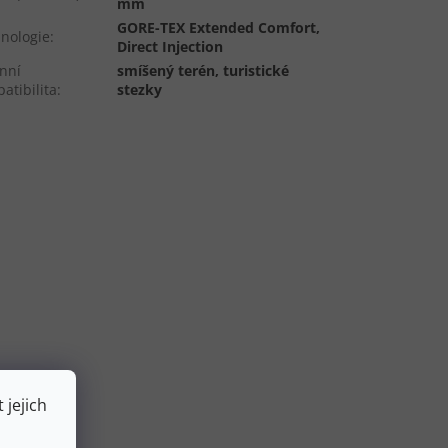
mm
GORE-TEX Extended Comfort,
nologie
:
Direct Injection
nní
smíšený terén, turistické
atibilita
:
stezky
 jejich