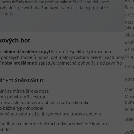
Hmot
raze-Uhříněvsi nabízíme profesionální měření chodidel, které
Šněr
 vhodné trekové boty. Pomůžeme vám najít boty pro krátké
ní túry.
Urče
Kate
(sku
Obs
kových bot
Druh
#siz
eciálním dámském kopytě
, které respektuje přirozenou
Dro
pánských modelů nabízí optimální prostor v přední části boty
 doba prošlápnutí
zajišťuje výjimečné pohodlí již od prvního
Hmo
telným šněrováním
Kons
Memb
lní až mírně široké noze
Mezi
ímu pohybu při sestupu
tlum
ezávislé nastavení v oblasti nártu a kotníku
o běžné typy chodidel
Pod
datečnou oporu a lze ji vyjmout pro úpravu objemu
Stél
hodlí na celodenních túrách díky promyšlené konstrukci,
didel.
Svrš