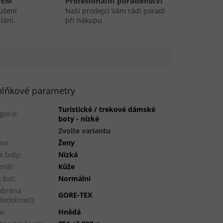
DEM
Profesionální poradenství
ušení
Naši prodejci Vám rádi poradí
lání.
při nákupu
lňkové parametry
Turistické / trekové dámské
gorie
:
boty - nízké
:
Zvolte variantu
aví
:
Ženy
a boty
:
Nízká
riál
:
Kůže
a bot
:
Normální
brána
GORE-TEX
ěodolnost)
:
a
:
Hnědá