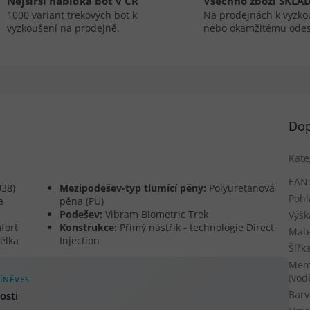
Nejširší nabídka bot v ČR
Všechno zboží SKLA
1000 variant trekových bot k
Na prodejnách k vyzko
vyzkoušení na prodejně.
nebo okamžitému odes
Dop
Kate
EAN
U38)
Mezipodešev-typ tlumící pěny:
Polyuretanová
Pohl
a
pěna (PU)
Podešev:
Vibram Biometric Trek
Výšk
fort
Konstrukce:
Přímý nástřik - technologie Direct
Mate
élka
Injection
Šířk
Mem
(vod
ÍNĚVES
Barv
osti