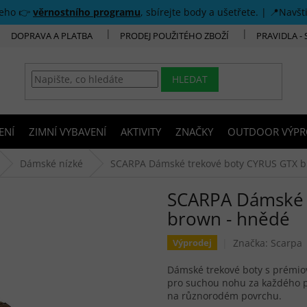
šeho 👉
věrnostního programu
, sbírejte body a ušetřete. | 📍Navšt
DOPRAVA A PLATBA
PRODEJ POUŽITÉHO ZBOŽÍ
PRAVIDLA -
HLEDAT
ENÍ
ZIMNÍ VYBAVENÍ
AKTIVITY
ZNAČKY
OUTDOOR VÝPR
Dámské nízké
SCARPA Dámské trekové boty CYRUS GTX b
SCARPA Dámské 
brown - hnědé
Značka:
Scarpa
Výprodej
Dámské trekové boty s prém
pro suchou nohu za každého po
na různorodém povrchu.