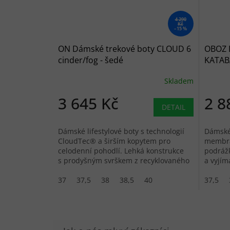
4 290
Kč
–15 %
ON Dámské trekové boty CLOUD 6
OBOZ 
cinder/fog - šedé
KATABA
modr
Skladem
3 645 Kč
2 8
DETAIL
Dámské lifestylové boty s technologií
Dámské 
CloudTec® a širším kopytem pro
membrá
celodenní pohodlí. Lehká konstrukce
podrážk
s prodyšným svrškem z recyklovaného
a vyjím
polyesteru.
lehkou 
37
37,5
38
38,5
40
37,5