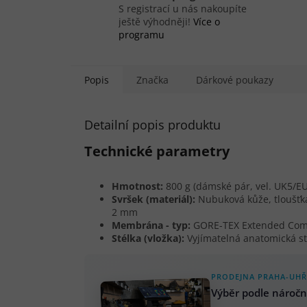
S registrací u nás nakoupíte
ještě výhodněji!
Více o
programu
Popis
Značka
Dárkové poukazy
Detailní popis produktu
Technické parametry
Hmotnost:
800 g (dámské pár, vel. UK5/E
Svršek (materiál):
Nubuková kůže, tloušťk
2 mm
Membrána - typ:
GORE-TEX Extended Com
Stélka (vložka):
Vyjímatelná anatomická st
PRODEJNA PRAHA-UHŘ
Výběr podle náročn