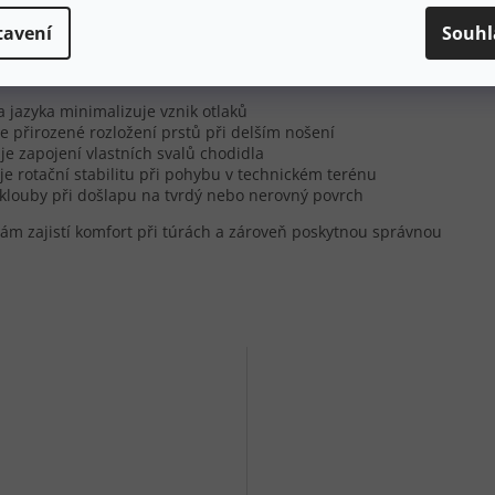
op přibližně 13-15 mm podporuje přirozený odval chodidla
tavení
Souhl
draví nohou
a jazyka minimalizuje vznik otlaků
e přirozené rozložení prstů při delším nošení
uje zapojení vlastních svalů chodidla
e rotační stabilitu při pohybu v technickém terénu
klouby při došlapu na tvrdý nebo nerovný povrch
ám zajistí komfort při túrách a zároveň poskytnou správnou