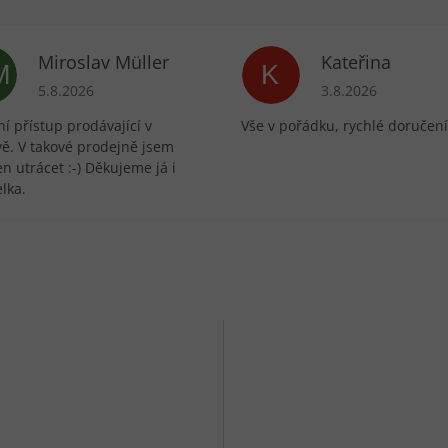
Miroslav Müller
Kateřina
M
K
ek.
Hodnocení obchodu je 5 z 5 hvězdiček.
Hodnocení obchodu 
5.8.2026
3.8.2026
í přístup prodávající v
Vše v pořádku, rychlé doručení
vě. V takové prodejně jsem
n utrácet :-) Děkujeme já i
lka.