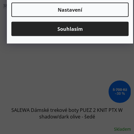
38
39
41
Nastavení
Souhlasím
5 700 Kč
–30 %
SALEWA Dámské trekové boty PUEZ 2 KNIT PTX W
shadow/dark olive - šedé
Skladem