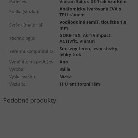
Podešev
:
Vibram Salix s XS Trek vzorkem
Anatomicky tvarovaná EVA s
Stélka (vložka)
:
TPU rámem
Voděodolná semiš, tloušťka 1,8
Svršek (materiál)
:
mm
GORE-TEX, ACTIVimpact,
Technologie
:
ACTIVfit, Vibram
Smíšený terén, lesní stezky,
Terénní kompatibilita
:
lehký trek
Vyměnitelná podešev
:
Ano
Výroba
:
Itálie
Výška svršku
:
Nízká
Výztuha
:
TPU antitorzní rám