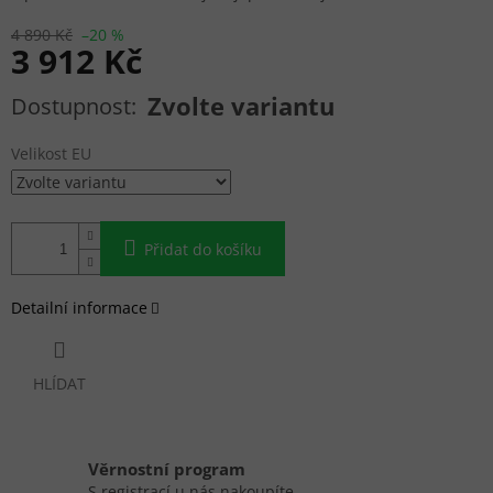
4 890 Kč
–20 %
3 912 Kč
Měrná cena:
Zvolte variantu
Velikost EU
Přidat do košíku
Detailní informace
HLÍDAT
Věrnostní program
S registrací u nás nakoupíte