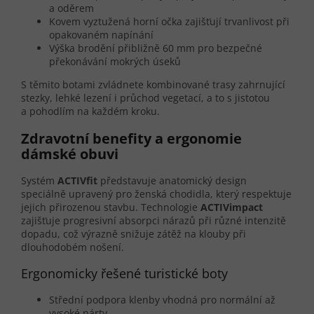
a oděrem
Kovem vyztužená horní očka zajišťují trvanlivost při
opakovaném napínání
Výška brodění přibližně 60 mm pro bezpečné
překonávání mokrých úseků
S těmito botami zvládnete kombinované trasy zahrnující
stezky, lehké lezení i průchod vegetací, a to s jistotou
a pohodlím na každém kroku.
Zdravotní benefity a ergonomie
dámské obuvi
Systém
ACTIVfit
představuje anatomický design
speciálně upravený pro ženská chodidla, který respektuje
jejich přirozenou stavbu. Technologie
ACTIVimpact
zajišťuje progresivní absorpci nárazů při různé intenzitě
dopadu, což výrazně snižuje zátěž na klouby při
dlouhodobém nošení.
Ergonomicky řešené turistické boty
Střední podpora klenby vhodná pro normální až
vysoké nárty