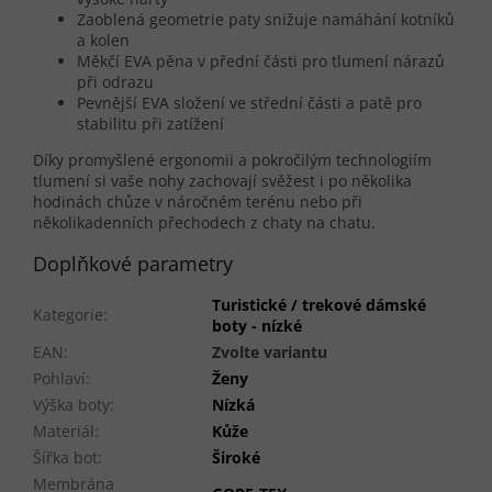
Zaoblená geometrie paty snižuje namáhání kotníků
a kolen
Měkčí EVA pěna v přední části pro tlumení nárazů
při odrazu
Pevnější EVA složení ve střední části a patě pro
stabilitu při zatížení
Díky promyšlené ergonomii a pokročilým technologiím
tlumení si vaše nohy zachovají svěžest i po několika
hodinách chůze v náročném terénu nebo při
několikadenních přechodech z chaty na chatu.
Doplňkové parametry
Turistické / trekové dámské
Kategorie
:
boty - nízké
EAN
:
Zvolte variantu
Pohlaví
:
Ženy
Výška boty
:
Nízká
Materiál
:
Kůže
Šířka bot
:
Široké
Membrána