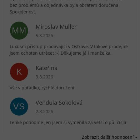
bez problémů a objednávka byla obratem doručena.
Spokojenost.
Miroslav Müller
MM
Hodnocení obchodu je 5 z 5 hvězdiček.
5.8.2026
Luxusní přístup prodávající v Ostravě. V takové prodejně
jsem ochoten utrácet :-) Děkujeme já i manželka.
Kateřina
K
Hodnocení obchodu je 5 z 5 hvězdiček.
3.8.2026
Vše v pořádku, rychlé doručení.
Vendula Sokolová
VS
Hodnocení obchodu je 5 z 5 hvězdiček.
2.8.2026
Lehké pohodlné jen jsem si vyměnila za větší o půl čísla
Zobrazit další hodnocení