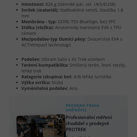
Hmotnost:
826 g (dámské pár, vel. UK5/EU38)
Svršek (materiál):
Voděodolná semiš, tloušťka 1,8
mm
Membrána - typ:
GORE-TEX BlueSign, bez PFC
Stélka (vložka):
Anatomicky tvarovaná EVA s TPU
rámem
Mezipodešev-typ tlumící pěny:
Dvouvrstvá EVA s
ACTIVimpact technologií
Podešev:
Vibram Salix s XS Trek vzorkem
Terénní kompatibilita:
Smíšený terén, lesní stezky,
lehký trek
Kategorie (skupina) bot:
A/B-lehká turistika
Výška svršku:
Nízká
Vyměnitelná podešev:
Ano
PRODEJNA PRAHA-
UHŘÍNĚVES
Profesionální měření
chodidel v prodejně
PROTREK