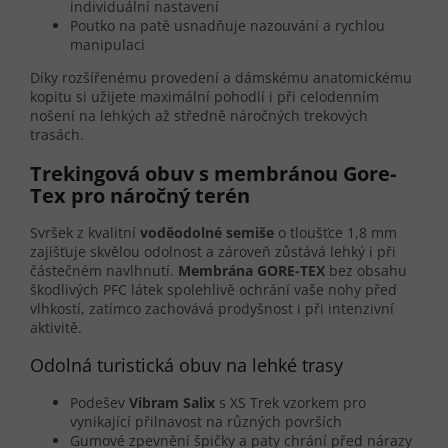
individuální nastavení
Poutko na patě usnadňuje nazouvání a rychlou
manipulaci
Díky rozšířenému provedení a dámskému anatomickému
kopitu si užijete maximální pohodlí i při celodenním
nošení na lehkých až středně náročných trekových
trasách.
Trekingová obuv s membránou Gore-
Tex pro náročný terén
Svršek z kvalitní
voděodolné semiše
o tloušťce 1,8 mm
zajišťuje skvělou odolnost a zároveň zůstává lehký i při
částečném navlhnutí.
Membrána GORE-TEX
bez obsahu
škodlivých PFC látek spolehlivě ochrání vaše nohy před
vlhkostí, zatímco zachovává prodyšnost i při intenzivní
aktivitě.
Odolná turistická obuv na lehké trasy
Podešev
Vibram Salix
s XS Trek vzorkem pro
vynikající přilnavost na různých površích
Gumové zpevnění špičky a paty chrání před nárazy