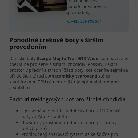
Praha-Uhříněves –
pomůžeme vám vybrat
správné boty
📞 +420 226 886 364
Pohodlné trekové boty s širším
provedením
Dámské boty
Scarpa Mojito Trail GTX Wide
jsou navrženy
speciálně pro ženy s širšími chodidly. Poskytují extra
prostor v přední a střední části boty, což oceníte zejména
při delších túrách.
Anatomicky tvarovaná
stélka
s antitorzním TPU rámem zajišťuje optimální podporu
a stabilitu.
Padnutí trekingových bot pro široká chodidla
Upravená geometrie zadní části pro užší ženské
paty zajišťuje stabilitu
Rozšířený prostor v přední části pro přirozený
pohyb prstů
Prodloužený šněrovací systém až ke špičce pro