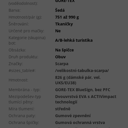
GORE-TEX
(voděodolnost)
:
Barva
:
Šedá
Hmotnost/pár (g)
:
751 až 990 g
Šněrování
:
Tkaničky
Určené pro mačky
:
Ne
Kategorie (skupina)
A/B-lehká turistika
bot
:
Obsázka
:
Na špičce
Druh produktu
:
Obuv
Značky
:
Scarpa
#sizes_table#
:
/velikostni-tabulka-scarpa/
826 g (dámské pár, vel.
Hmotnost
:
UK5/EU38)
Membrána - typ
:
GORE-TEX BlueSign, bez PFC
Mezipodešev-typ
Dvouvrstvá EVA s ACTIVimpact
tlumící pěny
:
technologií
Míra tlumení
:
středně
Ochrana paty
:
Gumové zpevnění
Ochrana špičky
:
Gumová ochranná vrstva