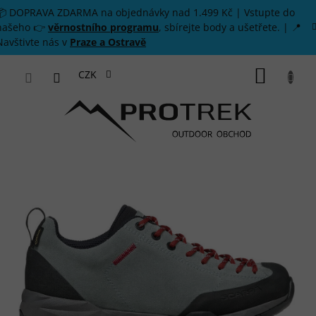
Přejít na obsah
📦 DOPRAVA ZDARMA na objednávky nad 1.499 Kč | Vstupte do
našeho 👉
věrnostního programu
, sbírejte body a ušetřete. | 📍
Navštivte nás v
Praze a Ostravě
NÁKUP
CZK