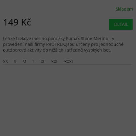
Skladem
149 Kč
DETAIL
Lehké trekové merino ponožky Pumax Stone Merino - v
provedení naší firmy PROTREK.Jsou určeny pro jednoduché
outdoorové aktivity do nižších i středně vysokých bot.
XS
S
M
L
XL
XXL
XXXL