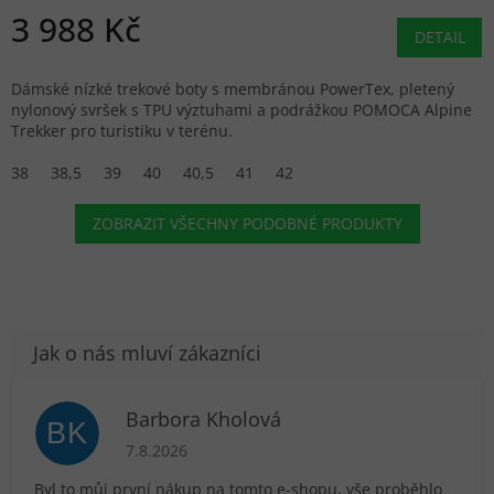
3 988 Kč
DETAIL
Dámské nízké trekové boty s membránou PowerTex, pletený
nylonový svršek s TPU výztuhami a podrážkou POMOCA Alpine
Trekker pro turistiku v terénu.
38
38,5
39
40
40,5
41
42
ZOBRAZIT VŠECHNY PODOBNÉ PRODUKTY
Barbora Kholová
BK
Hodnocení obchodu je 5 z 5 hvězdiček.
7.8.2026
Byl to můj první nákup na tomto e-shopu, vše proběhlo