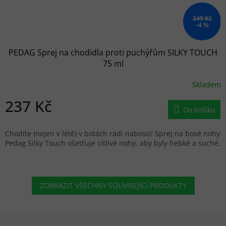
249 Kč
–4 %
PEDAG Sprej na chodidla proti puchýřům SILKY TOUCH
75 ml
Skladem
237 Kč
Do košíku
Chodíte (nejen v létě) v botách rádi naboso? Sprej na bosé nohy
Pedag Silky Touch ošetřuje citlivé nohy, aby byly hebké a suché.
ZOBRAZIT VŠECHNY SOUVISEJÍCÍ PRODUKTY
Zápatí