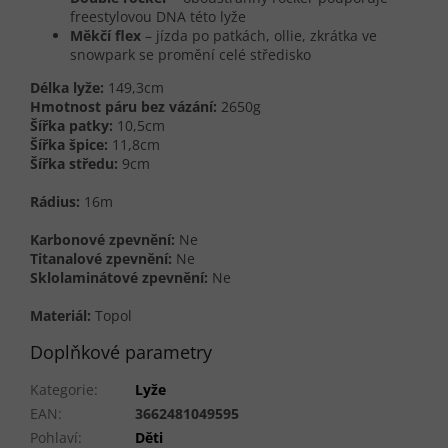
freestylovou DNA této lyže
Měkčí flex
– jízda po patkách, ollie, zkrátka ve
snowpark se promění celé středisko
Délka lyže:
149,3cm
Hmotnost páru bez vázání:
2650g
Šířka patky:
10,5cm
Šířka špice:
11,8cm
Šířka středu:
9cm
Rádius:
16m
Karbonové zpevnění:
Ne
Titanalové zpevnění:
Ne
Sklolaminátové zpevnění:
Ne
Materiál:
Topol
Doplňkové parametry
Kategorie
:
Lyže
EAN
:
3662481049595
Pohlaví
:
Děti