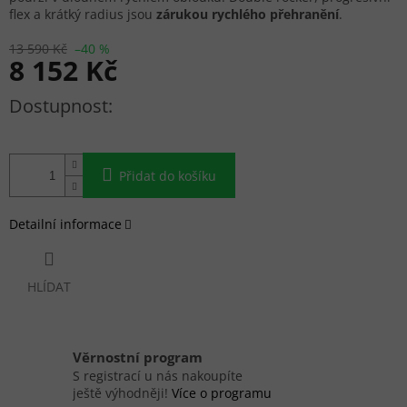
flex a krátký radius jsou
zárukou rychlého přehranění
.
13 590 Kč
–40 %
8 152 Kč
Měrná cena:
Přidat do košíku
Detailní informace
HLÍDAT
Věrnostní program
S registrací u nás nakoupíte
ještě výhodněji!
Více o programu