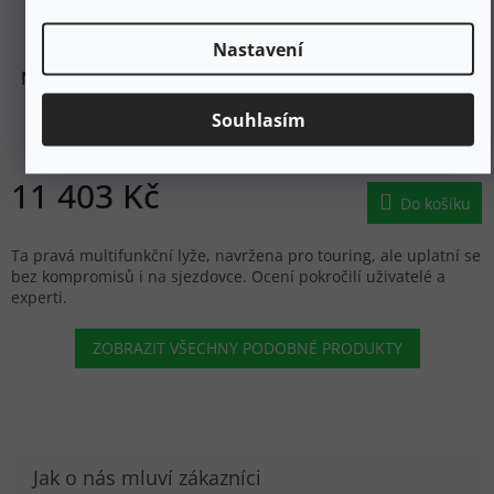
16 290 Kč
–30 %
Nastavení
MOVEMENT Skialpové lyže AXESS 92 22/23 - 177 - černé
Souhlasím
Skladem
11 403 Kč
Do košíku
Ta pravá multifunkční lyže, navržena pro touring, ale uplatní se
bez kompromisů i na sjezdovce. Ocení pokročilí uživatelé a
experti.
ZOBRAZIT VŠECHNY PODOBNÉ PRODUKTY