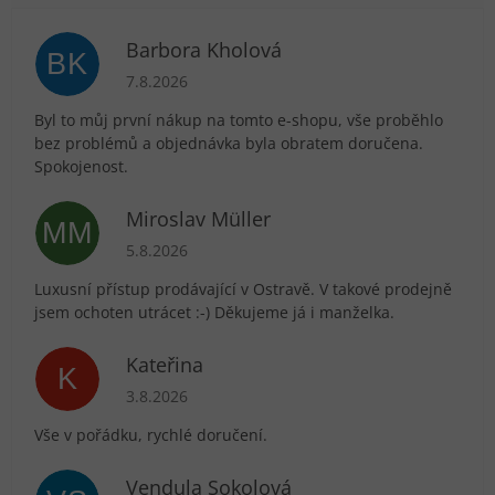
Barbora Kholová
BK
Hodnocení obchodu je 5 z 5 hvězdiček.
7.8.2026
Byl to můj první nákup na tomto e-shopu, vše proběhlo
bez problémů a objednávka byla obratem doručena.
Spokojenost.
Miroslav Müller
MM
Hodnocení obchodu je 5 z 5 hvězdiček.
5.8.2026
Luxusní přístup prodávající v Ostravě. V takové prodejně
jsem ochoten utrácet :-) Děkujeme já i manželka.
Kateřina
K
Hodnocení obchodu je 5 z 5 hvězdiček.
3.8.2026
Vše v pořádku, rychlé doručení.
Vendula Sokolová