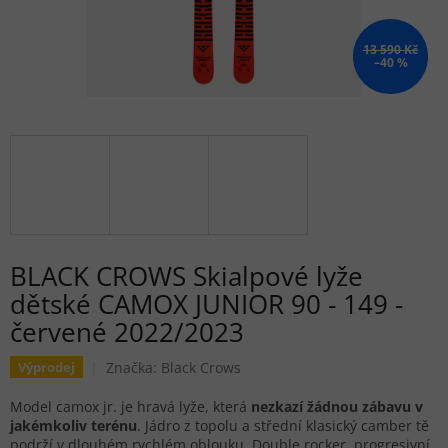
13 590 Kč
–40 %
BLACK CROWS Skialpové lyže
dětské CAMOX JUNIOR 90 - 149 -
červené 2022/2023
Značka:
Black Crows
Výprodej
Model camox jr. je hravá lyže, která
nezkazí žádnou zábavu v
jakémkoliv terénu
. Jádro z topolu a střední klasický camber tě
podrží v dlouhém rychlém oblouku. Double rocker, progresivní