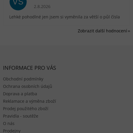
VS
Hodnocení obchodu je 5 z 5 hvězdiček.
2.8.2026
Lehké pohodlné jen jsem si vyměnila za větší o půl čísla
Zobrazit další hodnocení
Zápatí
INFORMACE PRO VÁS
Obchodní podmínky
Ochrana osobních údajů
Doprava a platba
Reklamace a výměna zboží
Prodej použitého zboží
Pravidla - soutěže
O nás
Prodejny