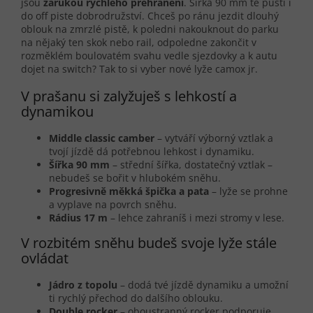
jsou
zárukou rychlého přehranění
. Šířka 90 mm tě pustí i
do off piste dobrodružství. Chceš po ránu jezdit dlouhý
oblouk na zmrzlé pistě, k poledni nakouknout do parku
na nějaký ten skok nebo rail, odpoledne zakončit v
rozměklém boulovatém svahu vedle sjezdovky a k autu
dojet na switch? Tak to si vyber nové lyže camox jr.
V prašanu si zalyžuješ s lehkostí a
dynamikou
Middle classic camber
– vytváří výborný vztlak a
tvojí jízdě dá potřebnou lehkost i dynamiku.
Šířka 90 mm
– střední šířka, dostatečný vztlak –
nebudeš se bořit v hlubokém sněhu.
Progresivně měkká špička a pata
– lyže se prohne
a vyplave na povrch sněhu.
Rádius 17 m
– lehce zahraníš i mezi stromy v lese.
V rozbitém sněhu budeš svoje lyže stále
ovládat
Jádro z topolu
– dodá tvé jízdě dynamiku a umožní
ti rychlý přechod do dalšího oblouku.
Double rocker
– oboustranný rocker podporuje