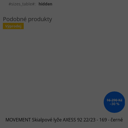
#sizes_table#
:
hidden
Výprodej
16 290 Kč
–30 %
MOVEMENT Skialpové lyže AXESS 92 22/23 - 169 - černé