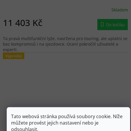
Skladem
11 403 Kč
Do košíku
Ta pravá multifunkční lyže, navržena pro touring, ale uplatní se
bez kompromisů i na sjezdovce. Ocení pokročilí uživatelé a
experti.
Výprodej
Tato webová stránka používá soubory cookie. Níže
můžete provést jejich nastavení nebo je
odsouhlasit.