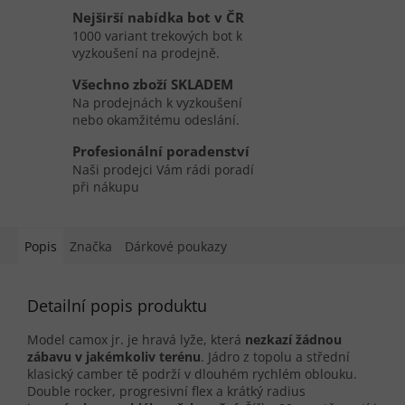
Nejširší nabídka bot v ČR
1000 variant trekových bot k
vyzkoušení na prodejně.
Všechno zboží SKLADEM
Na prodejnách k vyzkoušení
nebo okamžitému odeslání.
Profesionální poradenství
Naši prodejci Vám rádi poradí
při nákupu
Popis
Značka
Dárkové poukazy
Detailní popis produktu
Model camox jr. je hravá lyže, která
nezkazí žádnou
zábavu v jakémkoliv terénu
. Jádro z topolu a střední
klasický camber tě podrží v dlouhém rychlém oblouku.
Double rocker, progresivní flex a krátký radius