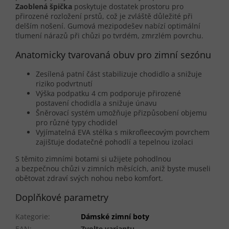
Zaoblená špička
poskytuje dostatek prostoru pro
přirozené rozložení prstů, což je zvláště důležité při
delším nošení. Gumová mezipodešev nabízí optimální
tlumení nárazů při chůzi po tvrdém, zmrzlém povrchu.
Anatomicky tvarovaná obuv pro zimní sezónu
Zesílená patní část stabilizuje chodidlo a snižuje
riziko podvrtnutí
Výška podpatku 4 cm podporuje přirozené
postavení chodidla a snižuje únavu
Šněrovací systém umožňuje přizpůsobení objemu
pro různé typy chodidel
Vyjímatelná EVA stélka s mikrofleecovým povrchem
zajišťuje dodatečné pohodlí a tepelnou izolaci
S těmito zimními botami si užijete pohodlnou
a bezpečnou chůzi v zimních měsících, aniž byste museli
obětovat zdraví svých nohou nebo komfort.
Doplňkové parametry
Kategorie
:
Dámské zimní boty
EAN
:
Zvolte variantu