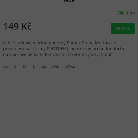
šedé
Skladem
149 Kč
DETAIL
Lehké trekové merino ponožky Pumax Stone Merino - v
provedení naší firmy PROTREK.Jsou určeny pro jednoduché
outdoorové aktivity do nižších i středně vysokých bot.
XS
S
M
L
XL
XXL
XXXL