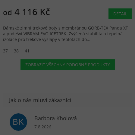
4 116 Kč
od
DETAIL
Dámské zimní trekové boty s membránou GORE-TEX Panda XT
a podešví VIBRAM EVO ICETREK. Zvýšená stabilita a tepelná
izolace pro trekové výšlapy v teplotách do...
37
38
41
ZOBRAZIT VŠECHNY PODOBNÉ PRODUKTY
Barbora Kholová
BK
Hodnocení obchodu je 5 z 5 hvězdiček.
7.8.2026