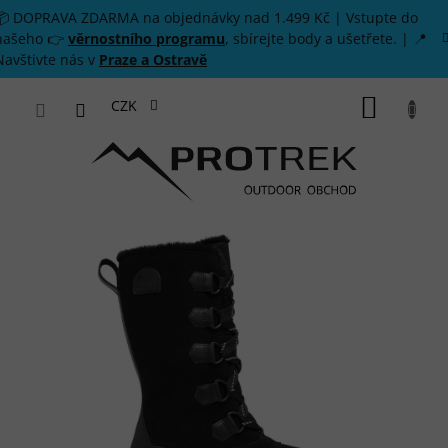
Přejít na obsah
📦 DOPRAVA ZDARMA na objednávky nad 1.499 Kč | Vstupte do
našeho 👉
věrnostního programu
, sbírejte body a ušetřete. | 📍
Navštivte nás v
Praze a Ostravě
NÁKUP
CZK