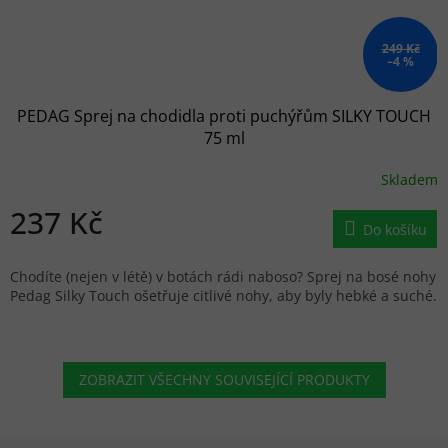
249 Kč
–4 %
PEDAG Sprej na chodidla proti puchýřům SILKY TOUCH
75 ml
Skladem
237 Kč
Do košíku
Chodíte (nejen v létě) v botách rádi naboso? Sprej na bosé nohy
Pedag Silky Touch ošetřuje citlivé nohy, aby byly hebké a suché.
ZOBRAZIT VŠECHNY SOUVISEJÍCÍ PRODUKTY
Zápatí