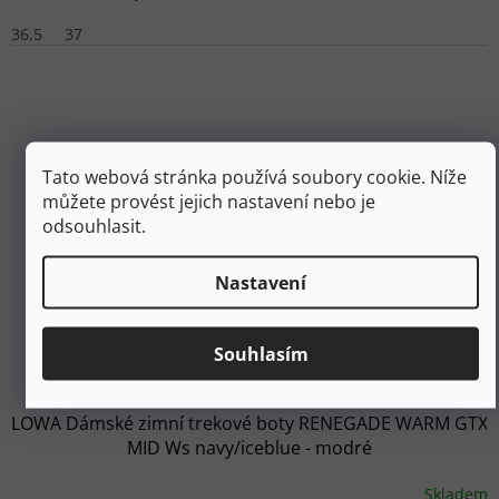
36,5
37
Tato webová stránka používá soubory cookie. Níže
můžete provést jejich nastavení nebo je
odsouhlasit.
Nastavení
5 490 Kč
Souhlasím
až
–25 %
LOWA Dámské zimní trekové boty RENEGADE WARM GTX
MID Ws navy/iceblue - modré
Skladem