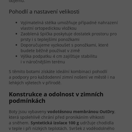
objemu.
Pohodlí a nastavení velikosti
Vyjímatelná stélka umožňuje případné nahrazení
vlastní ortopedickou vložkou
Zaoblená špička poskytuje dostatek prostoru pro
prsty i s teplejšími ponožkami
Doporučujeme vyzkoušet s ponožkami, které
budete běžně používat v zimě
Výška podpatku 4 cm zajišťuje stabilitu
i v náročnějším terénu
S těmito botami získáte ideální kombinaci pohodlí
a podpory pro každodenní zimní nošení ve městě i na
lehkých výletech v přírodě.
Konstrukce a odolnost v zimních
podmínkách
Boty jsou vybaveny
vodotěsnou membránou OutDry
,
která spolehlivě chrání před pronikáním vlhkosti
a sněhem.
Syntetická izolace 100 g
udržuje chodidla
v teple i při nízkých teplotách. Svršek z voděodolného