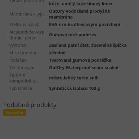
Svršek (materiál)
:
kůže, umělý kožešinový límec
OutDry vodotěsná prodyšná
Membrána - typ
:
membrána
Stélka (vložka)
:
EVA s mikrofleecovým povrchem
Mezipodešev-typ
Gumová mezipodešev
tlumící pěny
:
Výztuha
:
Zesílená patní část, zpevněná špička
Míra tlumení
:
středně
Podešev
:
Tvarovaná gumová podrážka
Technologie
:
OutDry,Waterproof seam-sealed
Terénní
město,lehký terén,sníh
kompatibilita
:
Typ izolace
:
Syntetická izolace 100 g
Výprodej