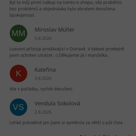
Byl to můj první nákup na tomto e-shopu, vše proběhlo
bez problémů a objednávka byla obratem doručena.
Spokojenost.
Miroslav Müller
MM
Hodnocení obchodu je 5 z 5 hvězdiček.
5.8.2026
Luxusní přístup prodávající v Ostravě. V takové prodejně
jsem ochoten utrácet :-) Děkujeme já i manželka.
Kateřina
K
Hodnocení obchodu je 5 z 5 hvězdiček.
3.8.2026
Vše v pořádku, rychlé doručení.
Vendula Sokolová
VS
Hodnocení obchodu je 5 z 5 hvězdiček.
2.8.2026
Lehké pohodlné jen jsem si vyměnila za větší o půl čísla