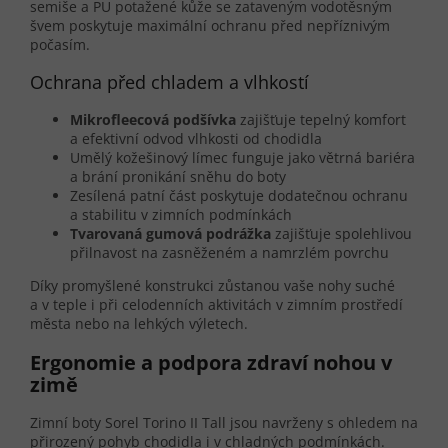
semiše a PU potažené kůže se zataveným vodotěsným
švem poskytuje maximální ochranu před nepříznivým
počasím.
Ochrana před chladem a vlhkostí
Mikrofleecová podšívka
zajišťuje tepelný komfort
a efektivní odvod vlhkosti od chodidla
Umělý kožešinový límec funguje jako větrná bariéra
a brání pronikání sněhu do boty
Zesílená patní část poskytuje dodatečnou ochranu
a stabilitu v zimních podmínkách
Tvarovaná gumová podrážka
zajišťuje spolehlivou
přilnavost na zasněženém a namrzlém povrchu
Díky promyšlené konstrukci zůstanou vaše nohy suché
a v teple i při celodenních aktivitách v zimním prostředí
města nebo na lehkých výletech.
Ergonomie a podpora zdraví nohou v
zimě
Zimní boty Sorel Torino II Tall jsou navrženy s ohledem na
přirozený pohyb chodidla i v chladných podmínkách.