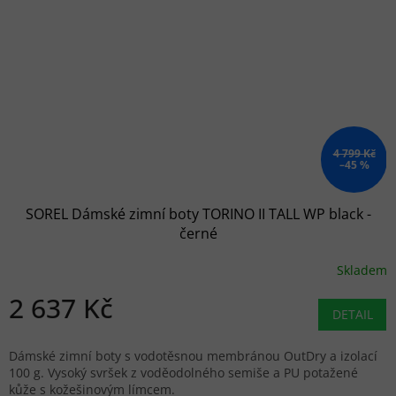
4 799 Kč
–45 %
SOREL Dámské zimní boty TORINO II TALL WP black -
černé
Skladem
2 637 Kč
DETAIL
Dámské zimní boty s vodotěsnou membránou OutDry a izolací
100 g. Vysoký svršek z voděodolného semiše a PU potažené
kůže s kožešinovým límcem.