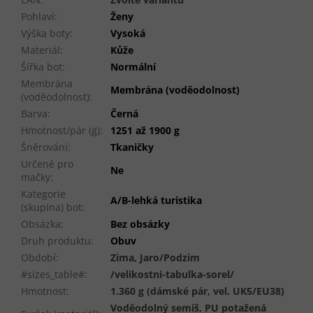
Pohlaví
:
Ženy
Výška boty
:
Vysoká
Materiál
:
Kůže
Šířka bot
:
Normální
Membrána
Membrána (voděodolnost)
(voděodolnost)
:
Barva
:
Černá
Hmotnost/pár (g)
:
1251 až 1900 g
Šněrování
:
Tkaničky
Určené pro
Ne
mačky
:
Kategorie
A/B-lehká turistika
(skupina) bot
:
Obsázka
:
Bez obsázky
Druh produktu
:
Obuv
Období
:
Zima, Jaro/Podzim
#sizes_table#
:
/velikostni-tabulka-sorel/
Hmotnost
:
1.360 g (dámské pár, vel. UK5/EU38)
Voděodolný semiš, PU potažená