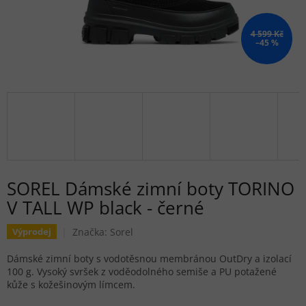
4 599 Kč
–45 %
SOREL Dámské zimní boty TORINO
V TALL WP black - černé
Značka:
Sorel
Výprodej
Dámské zimní boty s vodotěsnou membránou OutDry a izolací
100 g. Vysoký svršek z voděodolného semiše a PU potažené
kůže s kožešinovým límcem.