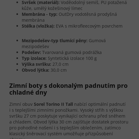
Svršek (materiál):
Voděodolný semiš, PU potažená
kůže, umělý kožešinový límec
Membrána - typ:
OutDry vodotěsná prodyšná
membrána
Stélka (vložka):
EVA s mikrofleecovým povrchem
Mezipodešev-typ tlumící pěny:
Gumová
mezipodešev
Podešev:
Tvarovaná gumová podrážka
Typ izolace:
Syntetická izolace 100 g
Výška svršku:
27,0 cm
Obvod lýtka:
30,0 cm
Zimní boty s dokonalým padnutím pro
chladné dny
Zimní obuv
Sorel Torino II Tall
nabízí optimální padnutí
i s teplejšími zimními ponožkami. Vysoký střih s výškou
svršku 27 cm poskytuje vynikající ochranu před sněhem
a chladem. Obvod lýtka 30 cm zajišťuje dostatek prostoru
pro pohodlné nošení i s teplejším oblečením, zatímco
klasický šněrovací systém umožňuje přizpůsobení