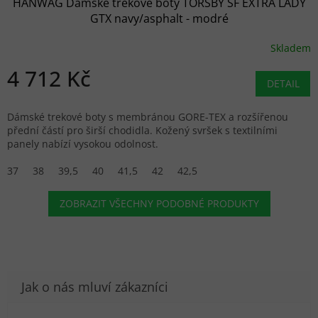
HANWAG Dámské trekové boty TORSBY SF EXTRA LADY
GTX navy/asphalt - modré
Skladem
4 712 Kč
DETAIL
Dámské trekové boty s membránou GORE-TEX a rozšířenou
přední částí pro širší chodidla. Kožený svršek s textilními
panely nabízí vysokou odolnost.
37
38
39,5
40
41,5
42
42,5
ZOBRAZIT VŠECHNY PODOBNÉ PRODUKTY