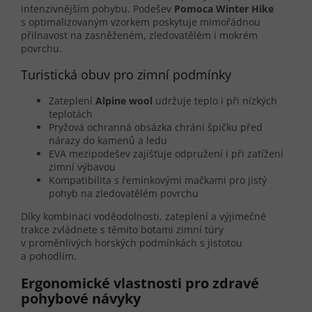
intenzivnějším pohybu. Podešev
Pomoca Winter Hike
s optimalizovaným vzorkem poskytuje mimořádnou
přilnavost na zasněženém, zledovatělém i mokrém
povrchu.
Turistická obuv pro zimní podmínky
Zateplení
Alpine wool
udržuje teplo i při nízkých
teplotách
Pryžová ochranná obsázka chrání špičku před
nárazy do kamenů a ledu
EVA mezipodešev zajišťuje odpružení i při zatížení
zimní výbavou
Kompatibilita s řemínkovými mačkami pro jistý
pohyb na zledovatělém povrchu
Díky kombinaci voděodolnosti, zateplení a výjimečné
trakce zvládnete s těmito botami zimní túry
v proměnlivých horských podmínkách s jistotou
a pohodlím.
Ergonomické vlastnosti pro zdravé
pohybové návyky