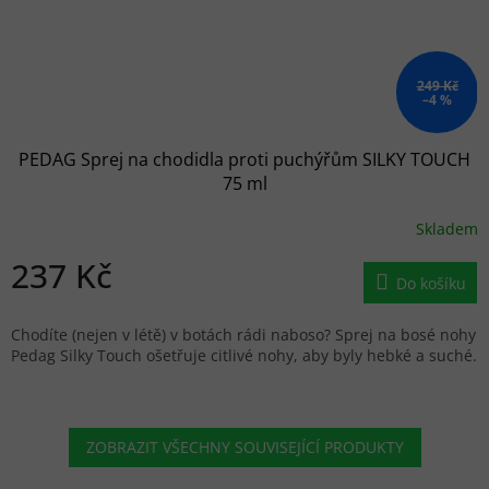
249 Kč
–4 %
PEDAG Sprej na chodidla proti puchýřům SILKY TOUCH
75 ml
Skladem
237 Kč
Do košíku
Chodíte (nejen v létě) v botách rádi naboso? Sprej na bosé nohy
Pedag Silky Touch ošetřuje citlivé nohy, aby byly hebké a suché.
ZOBRAZIT VŠECHNY SOUVISEJÍCÍ PRODUKTY