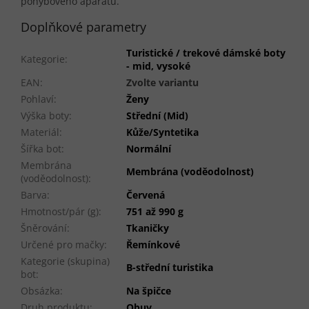
pohybového aparátu.
Doplňkové parametry
Turistické / trekové dámské boty
Kategorie
:
- mid, vysoké
EAN
:
Zvolte variantu
Pohlaví
:
Ženy
Výška boty
:
Střední (Mid)
Materiál
:
Kůže/Syntetika
Šířka bot
:
Normální
Membrána
Membrána (voděodolnost)
(voděodolnost)
:
Barva
:
Červená
Hmotnost/pár (g)
:
751 až 990 g
Šněrování
:
Tkaničky
Určené pro mačky
:
Řemínkové
Kategorie (skupina)
B-střední turistika
bot
:
Obsázka
:
Na špičce
Druh produktu
:
Obuv