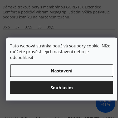
Dámské trekové boty s membránou GORE-TEX Extended
Comfort a podešví Vibram Megagrip. Střední výška poskytuje
podporu kotníku na náročném terénu.
36,5
37
37,5
38
39,5
Tato webová stránka používá soubory cookie. Níže
můžete provést jejich nastavení nebo je
odsouhlasit.
Nastavení
Souhlasím
5 749 Kč
–18 %