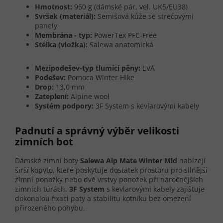
Hmotnost:
950 g (dámské pár, vel. UK5/EU38)
Svršek (materiál):
Semišová kůže se strečovými
panely
Membrána - typ:
PowerTex PFC-Free
Stélka (vložka):
Salewa anatomická
Mezipodešev-typ tlumící pěny:
EVA
Podešev:
Pomoca Winter Hike
Drop:
13,0 mm
Zateplení:
Alpine wool
Systém podpory:
3F System s kevlarovými kabely
Padnutí a správný výběr velikosti
zimních bot
Dámské zimní boty
Salewa Alp Mate Winter Mid
nabízejí
širší kopyto, které poskytuje dostatek prostoru pro silnější
zimní ponožky nebo dvě vrstvy ponožek při náročnějších
zimních túrách.
3F System
s kevlarovými kabely zajišťuje
dokonalou fixaci paty a stabilitu kotníku bez omezení
přirozeného pohybu.