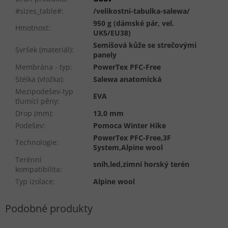
#sizes_table#
:
/velikostni-tabulka-salewa/
950 g (dámské pár, vel.
Hmotnost
:
UK5/EU38)
Semišová kůže se strečovými
Svršek (materiál)
:
panely
Membrána - typ
:
PowerTex PFC-Free
Stélka (vložka)
:
Salewa anatomická
Mezipodešev-typ
EVA
tlumící pěny
:
Drop (mm)
:
13,0 mm
Podešev
:
Pomoca Winter Hike
PowerTex PFC-Free,3F
Technologie
:
System,Alpine wool
Terénní
sníh,led,zimní horský terén
kompatibilita
:
Typ izolace
:
Alpine wool