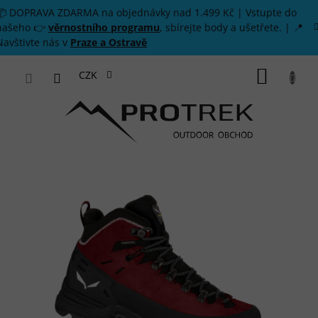
Přejít na obsah
📦 DOPRAVA ZDARMA na objednávky nad 1.499 Kč | Vstupte do
našeho 👉
věrnostního programu
, sbírejte body a ušetřete. | 📍
Navštivte nás v
Praze a Ostravě
NÁKUP
CZK