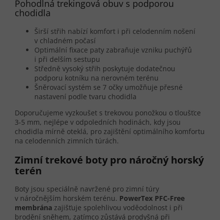
Pohodlná trekingová obuv s podporou
chodidla
Širší střih nabízí komfort i při celodenním nošení
v chladném počasí
Optimální fixace paty zabraňuje vzniku puchýřů
i při delším sestupu
Středně vysoký střih poskytuje dodatečnou
podporu kotníku na nerovném terénu
Šněrovací systém se 7 očky umožňuje přesné
nastavení podle tvaru chodidla
Doporučujeme vyzkoušet s trekovou ponožkou o tloušťce
3-5 mm, nejlépe v odpoledních hodinách, kdy jsou
chodidla mírně oteklá, pro zajištění optimálního komfortu
na celodenních zimních túrách.
Zimní trekové boty pro náročný horský
terén
Boty jsou speciálně navržené pro zimní túry
v náročnějším horském terénu.
PowerTex PFC-Free
membrána
zajišťuje spolehlivou voděodolnost i při
brodění sněhem, zatímco zůstává prodyšná při