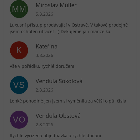
Miroslav Müller
MM
Hodnocení obchodu je 5 z 5 hvězdiček.
5.8.2026
Luxusní přístup prodávající v Ostravě. V takové prodejně
jsem ochoten utrácet :-) Děkujeme já i manželka.
Kateřina
K
Hodnocení obchodu je 5 z 5 hvězdiček.
3.8.2026
Vše v pořádku, rychlé doručení.
Vendula Sokolová
VS
Hodnocení obchodu je 5 z 5 hvězdiček.
2.8.2026
Lehké pohodlné jen jsem si vyměnila za větší o půl čísla
Vendula Obstová
VO
Hodnocení obchodu je 5 z 5 hvězdiček.
2.8.2026
Rychlé vyřízená objednávka a rychlé dodání.