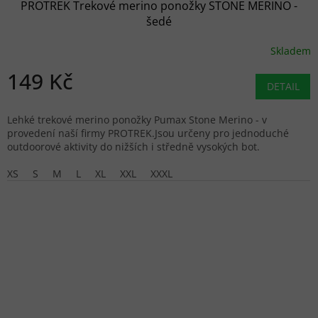
PROTREK Trekové merino ponožky STONE MERINO -
šedé
Skladem
149 Kč
DETAIL
Lehké trekové merino ponožky Pumax Stone Merino - v
provedení naší firmy PROTREK.Jsou určeny pro jednoduché
outdoorové aktivity do nižších i středně vysokých bot.
XS
S
M
L
XL
XXL
XXXL