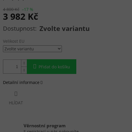
4 800 Kč
–17 %
3 982 Kč
Měrná cena:
Zvolte variantu
Velikost EU
Přidat do košíku
Detailní informace
HLÍDAT
Věrnostní program
S registrací u nás nakoupíte