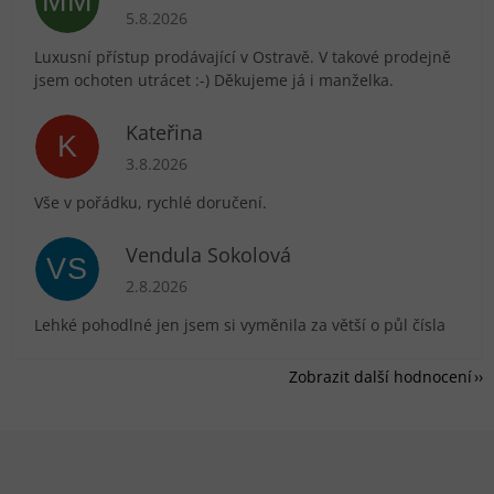
MM
Hodnocení obchodu je 5 z 5 hvězdiček.
5.8.2026
Luxusní přístup prodávající v Ostravě. V takové prodejně
jsem ochoten utrácet :-) Děkujeme já i manželka.
Kateřina
K
Hodnocení obchodu je 5 z 5 hvězdiček.
3.8.2026
Vše v pořádku, rychlé doručení.
Vendula Sokolová
VS
Hodnocení obchodu je 5 z 5 hvězdiček.
2.8.2026
Lehké pohodlné jen jsem si vyměnila za větší o půl čísla
Zobrazit další hodnocení
Zápatí