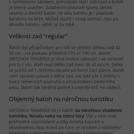
s rychlostním zámkem. Jednoduše stačí stáhnout a batoh
je pevně uzavřen. Zatažením plastové spony zámek
uvolníš a otevřeš batoh. Ve víku batohu je i plastová
karabina na klíče. Můžeš využít i vstup pomocí zipu po
obvodu batohu, výběr je na tobě.
Velikost zad “regular”
Batoh byl přizpůsoben pro lidi se střední délkou zad 42-
50 cm – na postavu přibližně 170 až 195 cm. Batoh
ORTOVOX TRAVERSE je však možné zakoupit i ve variantě
pro ty z vás, kteří mají délku zad mezi 36 až 44 cm. Délka
se počítá od 7. krčního obratle po horní část pánve. Batoh
není upraven pouze v délce zad, ale také jde o změny v
tvaru ramenních popruhů a přizpůsobení bederního
pásu. Batoh tak ideálně padne a pevněji drží na zádech.
Objemný batoh na náročnou turistiku
ORTOVOX TRAVERSE 40 je batoh
na náročnou vícedenní
turistiku, ferratu nebo na zimní túry
. Vše v něm máš
přehledně uspořádané a díky mnoha kapsám a
obvodovému zipu ihned po ruce. Je vyroben z odolného
materiálu s nepromokavým zátěrem a integrovanou