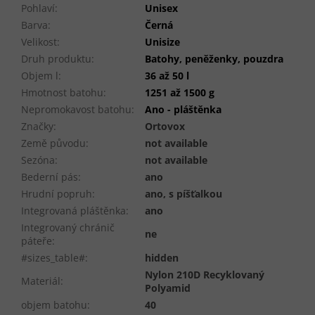
Pohlaví
:
Unisex
Barva
:
Černá
Velikost
:
Unisize
Druh produktu
:
Batohy, peněženky, pouzdra
Objem l
:
36 až 50 l
Hmotnost batohu
:
1251 až 1500 g
Nepromokavost batohu
:
Ano - pláštěnka
Značky
:
Ortovox
Země původu
:
not available
Sezóna
:
not available
Bederní pás
:
ano
Hrudní popruh
:
ano, s píšťalkou
Integrovaná pláštěnka
:
ano
Integrovaný chránič
ne
páteře
:
#sizes_table#
:
hidden
Nylon 210D Recyklovaný
Materiál
:
Polyamid
objem batohu
:
40