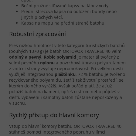
Boční pružné síťované kapsy na láhev vody.
Přední strečová kapsa na odložení bundy nebo
jiných plochých věcí.
Kapsa na mapu na přední straně batohu.
Robustní zpracování
Přes nízkou hmotnost v této kategorii turistických batohů
(pouhých 1370 g) je batoh ORTOVOX TRAVERSE 40 velmi
odolný a pevný
.
Robic polyamid
je materiál tvořený z
velmi pevného
nylonu
a povrchová úprava polyuretanem
z vnitřní strany zvyšuje nepromokavost. Při velkém dešti
využiješ integrovanou
pláštěnku
. 72 % batohu je tvořeno
recyklovaného polyamidu, šetříš tak životní prostředí, se
kterým do něho vyrážíš. Avšak pořád platí. že ať už
položíš batoh na kamení, opřeš o strom nebo půjdeš v
dešti, vybavení i samotný batoh zůstane nepoškozený a
v suchu.
Rychlý přístup do hlavní komory
Vstup do hlavní komory batohu ORTOVOX TRAVERSE 40
stáhneš pomocí integrovaného popruhu v límci