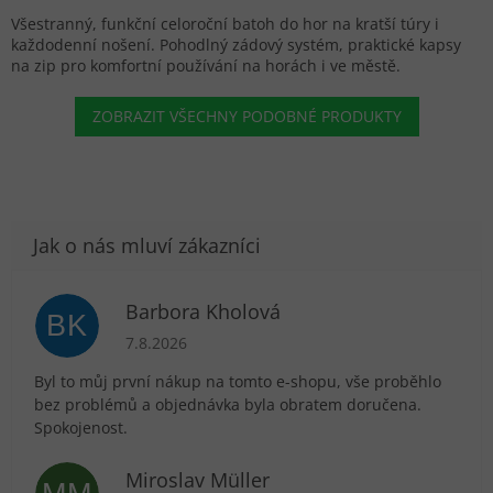
Všestranný, funkční celoroční batoh do hor na kratší túry i
každodenní nošení. Pohodlný zádový systém, praktické kapsy
na zip pro komfortní používání na horách i ve městě.
ZOBRAZIT VŠECHNY PODOBNÉ PRODUKTY
Barbora Kholová
BK
Hodnocení obchodu je 5 z 5 hvězdiček.
7.8.2026
Byl to můj první nákup na tomto e-shopu, vše proběhlo
bez problémů a objednávka byla obratem doručena.
Spokojenost.
Miroslav Müller