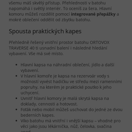
všemu máš skvělý přístup. Přehlednosti v batohu
napomáhá i světlý interiér. To oceníš za šera. Hlavní
komoru můžeš rozdělit pomocí
integrované přepážky
a
mokré oblečení oddělit od zbytku batohu.
Spousta praktických kapes
Přehledně řešený vnitřní prostor batohu ORTOVOX
TRAVERSE 40 ti usnadní balení i následné hledání
vybavení. Vše má své místo.
Hlavní kapsa na náhradní oblečení, jídlo a další
vybavení.
V hlavní komoře je kapsa na rezervoár vody s
možností vyvést hadičku ve středu mezi ramenními
popruhy, na kterém je praktické poutko k jeho
uchycení.
Uvnitř hlavní komory je malá skrytá kapsa na
doklady, cennosti a hotovost.
Foťák nebo mobil můžeš uschovat do jedné ze dvou
bederních kapes.
Víko batohu má vnitřní i vnější kapsu – vhodné pro
věci jako jsou lékárnička, nůž, čelovka, svačina
apod.