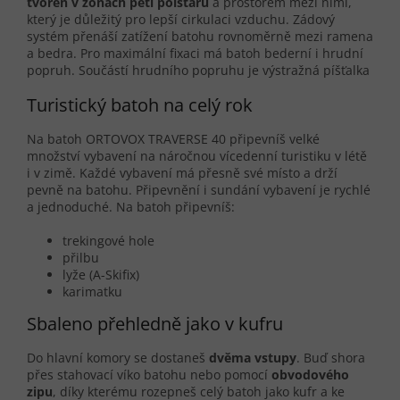
tvořen v zónách pěti polštářů
a prostorem mezi nimi,
který je důležitý pro lepší cirkulaci vzduchu. Zádový
systém přenáší zatížení batohu rovnoměrně mezi ramena
a bedra. Pro maximální fixaci má batoh bederní i hrudní
popruh. Součástí hrudního popruhu je výstražná píšťalka
Turistický batoh na celý rok
Na batoh ORTOVOX TRAVERSE 40 připevníš velké
množství vybavení na náročnou vícedenní turistiku v létě
i v zimě. Každé vybavení má přesně své místo a drží
pevně na batohu. Připevnění i sundání vybavení je rychlé
a jednoduché. Na batoh připevníš:
trekingové hole
přilbu
lyže (A-Skifix)
karimatku
Sbaleno přehledně jako v kufru
Do hlavní komory se dostaneš
dvěma vstupy
. Buď shora
přes stahovací víko batohu nebo pomocí
obvodového
zipu
, díky kterému rozepneš celý batoh jako kufr a ke