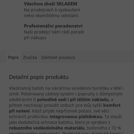
Všechno zboží SKLADEM
Na prodejnách k vyzkoušení
nebo okamžitému odeslání.
Profesionální poradenství
Naši prodejci Vám rádi poradí
při nákupu
Popis
Značka
Dárkové poukazy
Detailní popis produktu
Všestranný batoh na náročnou vícedenní turistiku v létě i
zimě. Polstrovaný zádový systém i popruhy s důmyslným
odvětráním ti
pohodlně sedí i při těžším nákladu,
a
přitom nechávají proudit vzduch pro tvůj vyšší
komfort
při nošení
. Když přijde nepříznivé počasí, své věci
ochráníš praktickou
integrovanou pláštěnkou.
Ta slouží
jako dodatečná ochrana batohu, který je vyroben z
robustního voděodolného materiálu,
tvořeného z 72 %
recyklovaného polyamidu. Praktické jsou elastické kapsy i