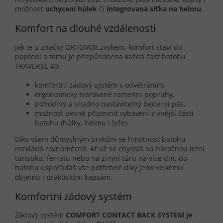
možnost
uchycení hůlek
či
integrovaná síťka na helmu
.
Komfort na dlouhé vzdálenosti
Jak je u značky ORTOVOX zvykem, komfort staví do
popředí a tomu je přizpůsobena každá část batohu
TRAVERSE 40:
komfortní zádový systém s odvětráním,
ergonomicky tvarované ramenní popruhy,
pohodlný a snadno nastavitelný bederní pás,
možnost pevně připevnit vybavení z vnější části
batohu (hůlky, helmu i lyže).
Díky všem důmyslným prvkům se hmotnost batohu
rozkládá rovnoměrně. Ať už se chystáš na náročnou letní
turistiku, ferratu nebo na zimní túru na více dní, do
batohu uspořádáš vše potřebné díky jeho velkému
objemu i praktickým kapsám.
Komfortní zádový systém
Zádový systém
COMFORT CONTACT BACK SYSTEM je