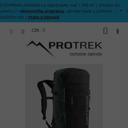
Přejít na obsah
📦 DOPRAVA ZDARMA na objednávky nad 1.499 Kč | Vstupte do
našeho 👉
věrnostního programu
, sbírejte body a ušetřete. | 📍
Navštivte nás v
Praze a Ostravě
NÁKUP
CZK