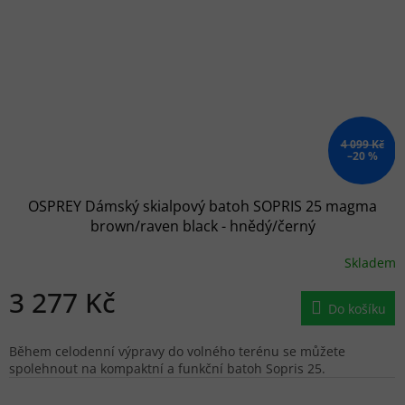
4 099 Kč
–20 %
OSPREY Dámský skialpový batoh SOPRIS 25 magma
brown/raven black - hnědý/černý
Skladem
3 277 Kč
Do košíku
Během celodenní výpravy do volného terénu se můžete
spolehnout na kompaktní a funkční batoh Sopris 25.