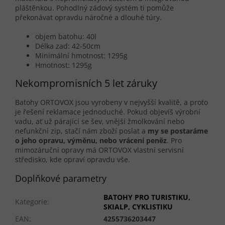
pláštěnkou. Pohodlný zádový systém ti pomůže
překonávat opravdu náročné a dlouhé túry.
objem batohu:
40l
Délka zad:
42-50cm
Minimální hmotnost:
1295g
Hmotnost:
1295g
Nekompromisních 5 let záruky
Batohy ORTOVOX jsou vyrobeny v nejvyšší kvalitě, a proto
je řešení reklamace jednoduché. Pokud objevíš výrobní
vadu, ať už párající se šev, vnější žmolkování nebo
nefunkční zip, stačí nám zboží poslat a
my se postaráme
o jeho opravu, vým
ěnu, nebo vrácení pen
ěz
. Pro
mimozáruční opravy má ORTOVOX vlastní servisní
středisko, kde opraví opravdu vše.
Doplňkové parametry
BATOHY PRO TURISTIKU,
Kategorie
:
SKIALP, CYKLISTIKU
EAN
:
4255736203447