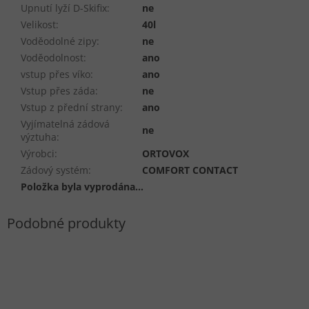
Upnutí lyží D-Skifix
:
ne
Velikost
:
40l
Voděodolné zipy
:
ne
Voděodolnost
:
ano
vstup přes víko
:
ano
Vstup přes záda
:
ne
Vstup z přední strany
:
ano
Vyjímatelná zádová
ne
výztuha
:
Výrobci
:
ORTOVOX
Zádový systém
:
COMFORT CONTACT
Položka byla vyprodána…