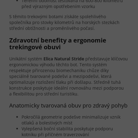
Terénní odolnost testovaná na 600-800 kilometrů
před výrazným opotřebením vzorku
S těmito trekovými botami získáte spolehlivého
společníka pro stovky kilometrů na horských stezkách
střední obtížnosti a proměnlivého počasí.
Zdravotní benefity a ergonomie
trekingové obuvi
Unikátní systém
Elica Natural Stride
představuje klíčovou
ergonomickou výhodu těchto bot. Tento systém
respektuje přirozenou biomechaniku chůze díky
speciálně tvarované podešvi a mezipodešvi, která
optimalizuje rozložení tlaku při došlapu. Středně tuhá
konstrukce poskytuje ideální rovnováhu mezi podporou
a flexibilitou pro střední turistiku.
Anatomicky tvarovaná obuv pro zdravý pohyb
Pokročilá geometrie podešve minimalizuje vznik
otlaků a bolestivých míst
Vylepšená boční stabilita poskytuje podporu
kotníku při příčném traverzování