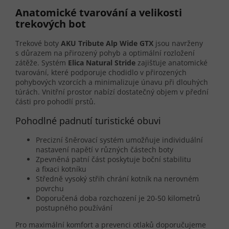
Anatomické tvarování a velikosti
trekových bot
Trekové boty
AKU Tribute Alp Wide GTX
jsou navrženy
s důrazem na přirozený pohyb a optimální rozložení
zátěže. Systém
Elica Natural Stride
zajišťuje anatomické
tvarování, které podporuje chodidlo v přirozených
pohybových vzorcích a minimalizuje únavu při dlouhých
túrách. Vnitřní prostor nabízí dostatečný objem v přední
části pro pohodlí prstů.
Pohodlné padnutí turistické obuvi
Precizní šněrovací systém umožňuje individuální
nastavení napětí v různých částech boty
Zpevněná patní část poskytuje boční stabilitu
a fixaci kotníku
Středně vysoký střih chrání kotník na nerovném
povrchu
Doporučená doba rozchození je 20-50 kilometrů
postupného používání
Pro maximální komfort a prevenci otlaků doporučujeme