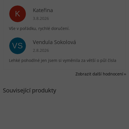
Kateřina
K
Hodnocení obchodu je 5 z 5 hvězdiček.
3.8.2026
Vše v pořádku, rychlé doručení.
Vendula Sokolová
VS
Hodnocení obchodu je 5 z 5 hvězdiček.
2.8.2026
Lehké pohodlné jen jsem si vyměnila za větší o půl čísla
Zobrazit další hodnocení
Související produkty