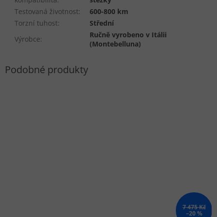
Testovaná životnost
:
600-800 km
Torzní tuhost
:
Střední
Ručně vyrobeno v Itálii
Výrobce
:
(Montebelluna)
7 475 Kč
–20 %