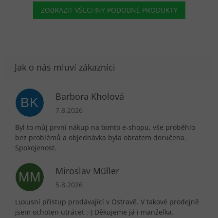
ZOBRAZIT VŠECHNY PODOBNÉ PRODUKTY
Barbora Kholová
BK
Hodnocení obchodu je 5 z 5 hvězdiček.
7.8.2026
Byl to můj první nákup na tomto e-shopu, vše proběhlo
bez problémů a objednávka byla obratem doručena.
Spokojenost.
Miroslav Müller
MM
Hodnocení obchodu je 5 z 5 hvězdiček.
5.8.2026
Luxusní přístup prodávající v Ostravě. V takové prodejně
jsem ochoten utrácet :-) Děkujeme já i manželka.