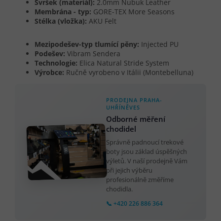
Svršek (materiál):
2.0mm Nubuk Leather
Membrána - typ:
GORE-TEX More Seasons
Stélka (vložka):
AKU Felt
Mezipodešev-typ tlumící pěny:
Injected PU
Podešev:
Vibram Sendera
Technologie:
Elica Natural Stride System
Výrobce:
Ručně vyrobeno v Itálii (Montebelluna)
PRODEJNA PRAHA-
UHŘÍNĚVES
Odborné měření
chodidel
Správně padnoucí trekové
boty jsou základ úspěšných
výletů. V naší prodejně Vám
při jejich výběru
profesionálně změříme
chodidla.
📞 +420 226 886 364