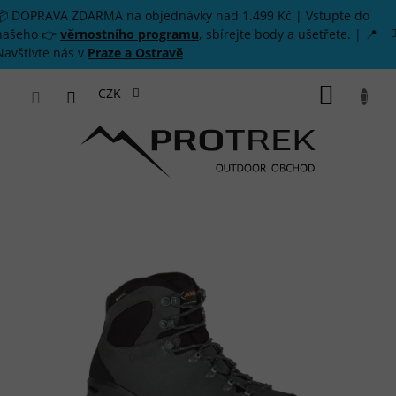
Přejít na obsah
📦 DOPRAVA ZDARMA na objednávky nad 1.499 Kč | Vstupte do
našeho 👉
věrnostního programu
, sbírejte body a ušetřete. | 📍
Navštivte nás v
Praze a Ostravě
NÁKUP
CZK