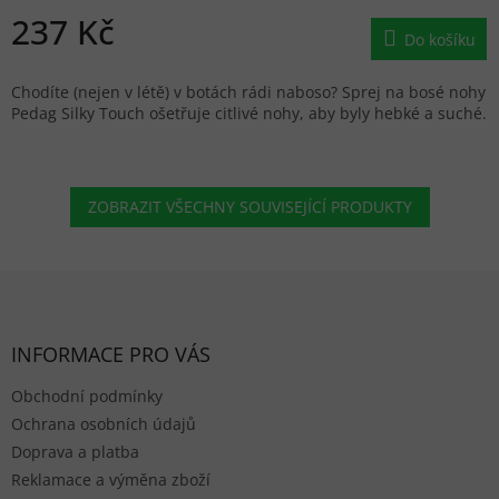
237 Kč
Do košíku
Chodíte (nejen v létě) v botách rádi naboso? Sprej na bosé nohy
Pedag Silky Touch ošetřuje citlivé nohy, aby byly hebké a suché.
ZOBRAZIT VŠECHNY SOUVISEJÍCÍ PRODUKTY
Zápatí
INFORMACE PRO VÁS
Obchodní podmínky
Ochrana osobních údajů
Doprava a platba
Reklamace a výměna zboží