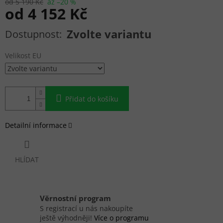
od 5 190 Kč
až –20 %
od
4 152 Kč
Měrná cena:
Zvolte variantu
Velikost EU
Přidat do košíku
Detailní informace
HLÍDAT
Věrnostní program
S registrací u nás nakoupíte
ještě výhodněji!
Více o programu