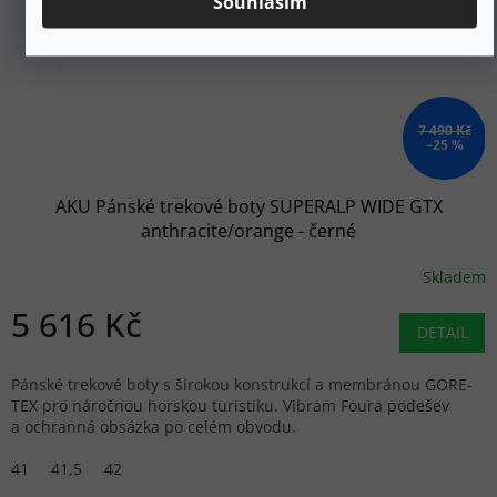
Souhlasím
7 490 Kč
–25 %
AKU Pánské trekové boty SUPERALP WIDE GTX
anthracite/orange - černé
Skladem
5 616 Kč
DETAIL
Pánské trekové boty s širokou konstrukcí a membránou GORE-
TEX pro náročnou horskou turistiku. Vibram Foura podešev
a ochranná obsázka po celém obvodu.
41
41,5
42