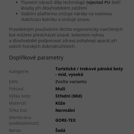
Tlumení nárazů díky technologii
Injected PU
šetří
klouby při dlouhodobém zatížení
Stabilní platforma snižuje nároky na svalovou
stabilizaci kotníku a snižuje únavu
Pravidelným používáním těchto ergonomicky navržených
bot můžete předcházet únavě, bolestem nohou
a dlouhodobě podporovat zdravý pohybový aparát při
vašich horských dobrodružstvích.
Doplňkové parametry
Turistické / trekové pánské boty
Kategorie
:
- mid, vysoké
EAN
:
Zvolte variantu
Pohlaví
:
Muži
Výška boty
:
Střední (Mid)
Materiál
:
Kůže
Šířka bot
:
Normální
Membrána
GORE-TEX
(voděodolnost)
:
Barva
:
Šedá