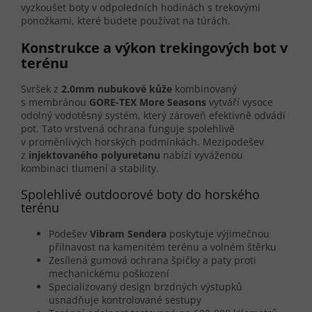
vyzkoušet boty v odpoledních hodinách s trekovými
ponožkami, které budete používat na túrách.
Konstrukce a výkon trekingových bot v
terénu
Svršek z
2.0mm nubukové kůže
kombinovaný
s membránou
GORE-TEX More Seasons
vytváří vysoce
odolný vodotěsný systém, který zároveň efektivně odvádí
pot. Tato vrstvená ochrana funguje spolehlivě
v proměnlivých horských podmínkách. Mezipodešev
z
injektovaného polyuretanu
nabízí vyváženou
kombinaci tlumení a stability.
Spolehlivé outdoorové boty do horského
terénu
Podešev
Vibram Sendera
poskytuje výjimečnou
přilnavost na kamenitém terénu a volném štěrku
Zesílená gumová ochrana špičky a paty proti
mechanickému poškození
Specializovaný design brzdných výstupků
usnadňuje kontrolované sestupy