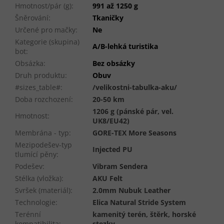
Hmotnost/pár (g)
:
991 až 1250 g
Šněrování
:
Tkaničky
Určené pro mačky
:
Ne
Kategorie (skupina)
A/B-lehká turistika
bot
:
Obsázka
:
Bez obsázky
Druh produktu
:
Obuv
#sizes_table#
:
/velikostni-tabulka-aku/
Doba rozchození
:
20-50 km
1206 g (pánské pár, vel.
Hmotnost
:
UK8/EU42)
Membrána - typ
:
GORE-TEX More Seasons
Mezipodešev-typ
Injected PU
tlumící pěny
:
Podešev
:
Vibram Sendera
Stélka (vložka)
:
AKU Felt
Svršek (materiál)
:
2.0mm Nubuk Leather
Technologie
:
Elica Natural Stride System
Terénní
kamenitý terén, štěrk, horské
kompatibilita
:
stezky