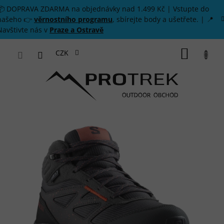
Přejít na obsah
📦 DOPRAVA ZDARMA na objednávky nad 1.499 Kč | Vstupte do
našeho 👉
věrnostního programu
, sbírejte body a ušetřete. | 📍
Navštivte nás v
Praze a Ostravě
NÁKUP
CZK