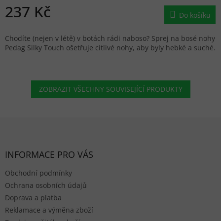
237 Kč
Do košíku
Chodíte (nejen v létě) v botách rádi naboso? Sprej na bosé nohy
Pedag Silky Touch ošetřuje citlivé nohy, aby byly hebké a suché.
ZOBRAZIT VŠECHNY SOUVISEJÍCÍ PRODUKTY
Zápatí
INFORMACE PRO VÁS
Obchodní podmínky
Ochrana osobních údajů
Doprava a platba
Reklamace a výměna zboží