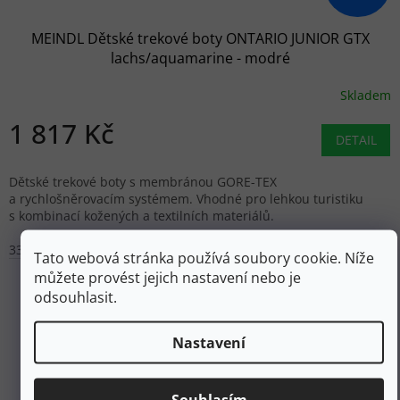
MEINDL Dětské trekové boty ONTARIO JUNIOR GTX
lachs/aquamarine - modré
Skladem
1 817 Kč
DETAIL
Dětské trekové boty s membránou GORE-TEX
a rychlošněrovacím systémem. Vhodné pro lehkou turistiku
s kombinací kožených a textilních materiálů.
33
Tato webová stránka používá soubory cookie. Níže
můžete provést jejich nastavení nebo je
odsouhlasit.
Nastavení
Souhlasím