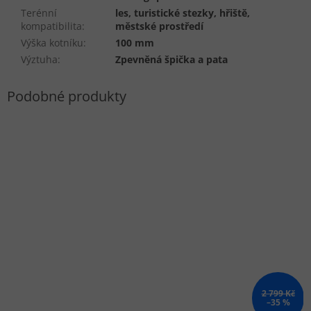
Terénní
les, turistické stezky, hřiště,
kompatibilita
:
městské prostředí
Výška kotníku
:
100 mm
Výztuha
:
Zpevněná špička a pata
2 799 Kč
–35 %