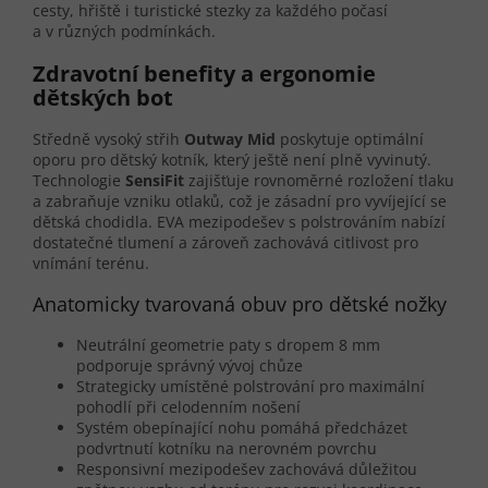
cesty, hřiště i turistické stezky za každého počasí
a v různých podmínkách.
Zdravotní benefity a ergonomie
dětských bot
Středně vysoký střih
Outway Mid
poskytuje optimální
oporu pro dětský kotník, který ještě není plně vyvinutý.
Technologie
SensiFit
zajišťuje rovnoměrné rozložení tlaku
a zabraňuje vzniku otlaků, což je zásadní pro vyvíjející se
dětská chodidla. EVA mezipodešev s polstrováním nabízí
dostatečné tlumení a zároveň zachovává citlivost pro
vnímání terénu.
Anatomicky tvarovaná obuv pro dětské nožky
Neutrální geometrie paty s dropem 8 mm
podporuje správný vývoj chůze
Strategicky umístěné polstrování pro maximální
pohodlí při celodenním nošení
Systém obepínající nohu pomáhá předcházet
podvrtnutí kotníku na nerovném povrchu
Responsivní mezipodešev zachovává důležitou