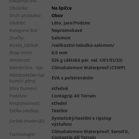
(skupina) bot
:
Obsázka
:
Na špičce
Druh produktu
:
Obuv
Období
:
Léto, Jaro/Podzim
Kategorie bot
:
Nepromokavé
Značky
:
Salomon
#sizes_table#
:
/velikostni-tabulka-salomon/
Drop (mm)
:
8,0 mm
Hmotnost
:
526 g (dětské pár, vel. UK1/EU33)
Membrána - typ
:
ClimaSalomon Waterproof (CSWP)
Mezipodešev-typ
EVA s polstrováním
tlumící pěny
:
Míra tlumení
:
středně
Podešev
:
Contagrip All Terrain
Responsivnost
:
střední
Stélka (vložka)
:
Textilní
Syntetický/textilní s ripstop
Svršek (materiál)
:
výztuhou
ClimaSalomon Waterproof, SensiFit,
Technologie
:
Contagrip All Terrain