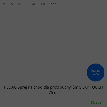
XS
S
M
L
XL
XXL
XXXL
249 Kč
–4 %
PEDAG Sprej na chodidla proti puchýřům SILKY TOUCH
75 ml
Skladem