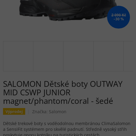
2 090 Kč
–30 %
SALOMON Dětské boty OUTWAY
MID CSWP JUNIOR
magnet/phantom/coral - šedé
Značka:
Salomon
Výprodej
Dětské trekové boty s voděodolnou membránou ClimaSalomon
a SensiFit systémem pro skvělé padnutí. Středně vysoký střih
poskytuje oporu kotníku na turistických cestách.