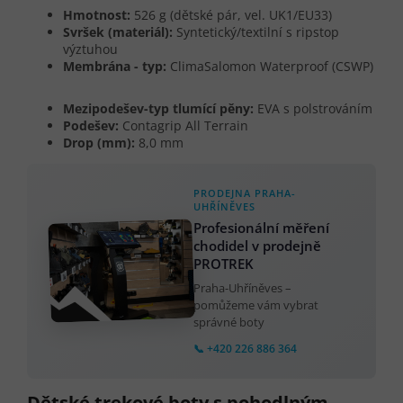
Hmotnost:
526 g (dětské pár, vel. UK1/EU33)
Svršek (materiál):
Syntetický/textilní s ripstop
výztuhou
Membrána - typ:
ClimaSalomon Waterproof (CSWP)
Mezipodešev-typ tlumící pěny:
EVA s polstrováním
Podešev:
Contagrip All Terrain
Drop (mm):
8,0 mm
PRODEJNA PRAHA-
UHŘÍNĚVES
Profesionální měření
chodidel v prodejně
PROTREK
Praha-Uhříněves –
pomůžeme vám vybrat
správné boty
📞 +420 226 886 364
Dětské trekové boty s pohodlným