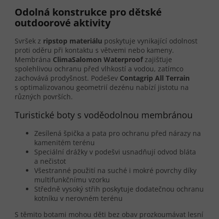
Odolná konstrukce pro dětské
outdoorové aktivity
Svršek z
ripstop materiálu
poskytuje vynikající odolnost
proti oděru při kontaktu s větvemi nebo kameny.
Membrána
ClimaSalomon Waterproof
zajišťuje
spolehlivou ochranu před vlhkostí a vodou, zatímco
zachovává prodyšnost. Podešev
Contagrip All Terrain
s optimalizovanou geometrií dezénu nabízí jistotu na
různých površích.
Turistické boty s voděodolnou membránou
Zesílená špička a pata pro ochranu před nárazy na
kamenitém terénu
Speciální drážky v podešvi usnadňují odvod bláta
a nečistot
Všestranné použití na suché i mokré povrchy díky
multifunkčnímu vzorku
Středně vysoký střih poskytuje dodatečnou ochranu
kotníku v nerovném terénu
S těmito botami mohou děti bez obav prozkoumávat lesní