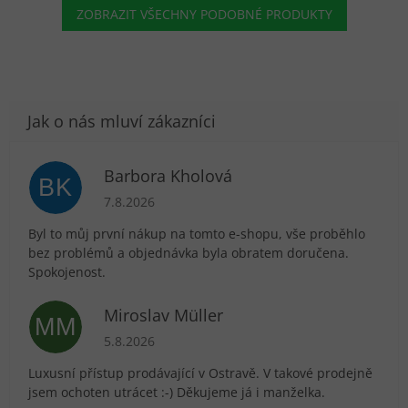
ZOBRAZIT VŠECHNY PODOBNÉ PRODUKTY
Barbora Kholová
BK
Hodnocení obchodu je 5 z 5 hvězdiček.
7.8.2026
Byl to můj první nákup na tomto e-shopu, vše proběhlo
bez problémů a objednávka byla obratem doručena.
Spokojenost.
Miroslav Müller
MM
Hodnocení obchodu je 5 z 5 hvězdiček.
5.8.2026
Luxusní přístup prodávající v Ostravě. V takové prodejně
jsem ochoten utrácet :-) Děkujeme já i manželka.