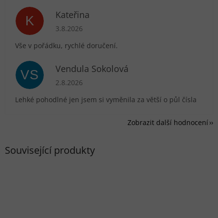
Kateřina
K
Hodnocení obchodu je 5 z 5 hvězdiček.
3.8.2026
Vše v pořádku, rychlé doručení.
Vendula Sokolová
VS
Hodnocení obchodu je 5 z 5 hvězdiček.
2.8.2026
Lehké pohodlné jen jsem si vyměnila za větší o půl čísla
Zobrazit další hodnocení
Související produkty