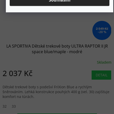
2 549 Kč
–20 %
LA SPORTIVA Dětské trekové boty ULTRA RAPTOR II JR
space blue/maple - modré
Skladem
2 037 Kč
DETAIL
Dětské trekové boty s podešví FriXion Blue a rychlým
šněrováním. Lehká konstrukce pouhých 400 g (vel. 30) zajišťuje
komfort na túrách.
32
33