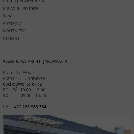
Prodej použitého zboží
Pravidla - soutěže
O nás
Prodejny
KONTAKTY
Poradna
KAMENNÁ PRODEJNA PRAHA
Přátelství 555/9
Praha 10 - Uhříněves
obchod@protrek.cz
PO - PÁ: 10:00 - 19:00
SO: 09:00 - 15:00
tel.:
+420 226 886 364