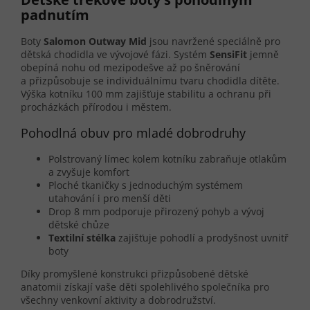
padnutím
Boty
Salomon Outway Mid
jsou navržené speciálně pro
dětská chodidla ve vývojové fázi. Systém
SensiFit
jemně
obepíná nohu od mezipodešve až po šněrování
a přizpůsobuje se individuálnímu tvaru chodidla dítěte.
Výška kotníku 100 mm zajišťuje stabilitu a ochranu při
procházkách přírodou i městem.
Pohodlná obuv pro mladé dobrodruhy
Polstrovaný límec kolem kotníku zabraňuje otlakům
a zvyšuje komfort
Ploché tkaničky s jednoduchým systémem
utahování i pro menší děti
Drop 8 mm podporuje přirozený pohyb a vývoj
dětské chůze
Textilní stélka
zajišťuje pohodlí a prodyšnost uvnitř
boty
Díky promyšlené konstrukci přizpůsobené dětské
anatomii získají vaše děti spolehlivého společníka pro
všechny venkovní aktivity a dobrodružství.