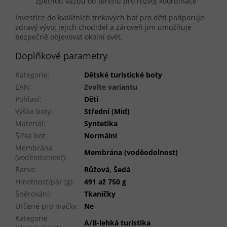
zpětnou vazbu od terénu pro rozvoj koordinace
Investice do kvalitních trekových bot pro děti podporuje
zdravý vývoj jejich chodidel a zároveň jim umožňuje
bezpečně objevovat okolní svět.
Doplňkové parametry
Kategorie
:
Dětské turistické boty
EAN
:
Zvolte variantu
Pohlaví
:
Děti
Výška boty
:
Střední (Mid)
Materiál
:
Syntetika
Šířka bot
:
Normální
Membrána
Membrána (voděodolnost)
(voděodolnost)
:
Barva
:
Růžová
,
Šedá
Hmotnost/pár (g)
:
491 až 750 g
Šněrování
:
Tkaničky
Určené pro mačky
:
Ne
Kategorie
A/B-lehká turistika