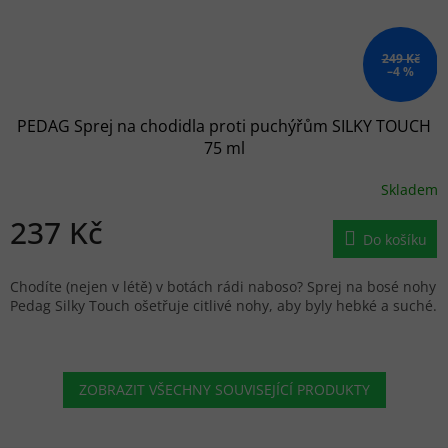
249 Kč
–4 %
PEDAG Sprej na chodidla proti puchýřům SILKY TOUCH
75 ml
Skladem
237 Kč
Do košíku
Chodíte (nejen v létě) v botách rádi naboso? Sprej na bosé nohy
Pedag Silky Touch ošetřuje citlivé nohy, aby byly hebké a suché.
ZOBRAZIT VŠECHNY SOUVISEJÍCÍ PRODUKTY