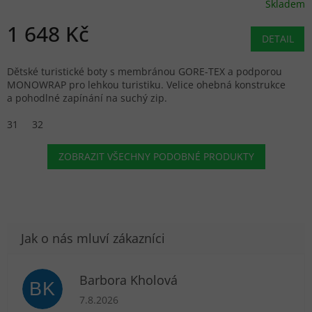
Skladem
1 648 Kč
DETAIL
Dětské turistické boty s membránou GORE-TEX a podporou
MONOWRAP pro lehkou turistiku. Velice ohebná konstrukce
a pohodlné zapínání na suchý zip.
31
32
ZOBRAZIT VŠECHNY PODOBNÉ PRODUKTY
Barbora Kholová
BK
Hodnocení obchodu je 5 z 5 hvězdiček.
7.8.2026