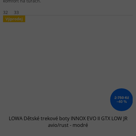
komfort na túrách.
32
33
Výprodej
2 750 Kč
–40 %
LOWA Dětské trekové boty INNOX EVO II GTX LOW JR
avio/rust - modré