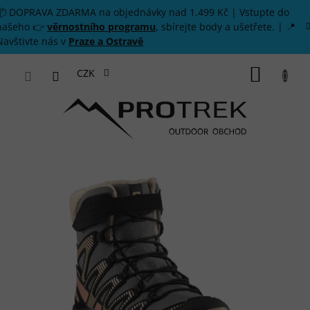
Přejít na obsah
📦 DOPRAVA ZDARMA na objednávky nad 1.499 Kč | Vstupte do
našeho 👉
věrnostního programu
, sbírejte body a ušetřete. | 📍
Navštivte nás v
Praze a Ostravě
NÁKUP
CZK