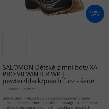
2 290 Kč
–22 %
SALOMON Dětské zimní boty XA
PRO V8 WINTER WP J
pewter/black/peach fuzz - šedé
Značka:
Salomon
Dětské zimní trekové boty s voděodolnou membránou
ClimaSalomon™ a zimní podrážkou Contagrip®. Zateplené
umělou kožešinou pro komfortní turistiku v mrazivých