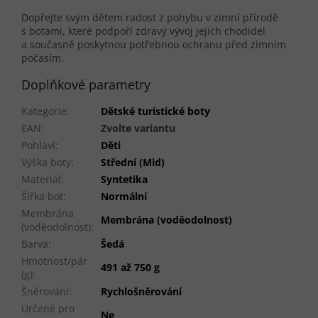
Dopřejte svým dětem radost z pohybu v zimní přírodě
s botami, které podpoří zdravý vývoj jejich chodidel
a současně poskytnou potřebnou ochranu před zimním
počasím.
Doplňkové parametry
Kategorie
:
Dětské turistické boty
EAN
:
Zvolte variantu
Pohlaví
:
Děti
Výška boty
:
Střední (Mid)
Materiál
:
Syntetika
Šířka bot
:
Normální
Membrána
Membrána (voděodolnost)
(voděodolnost)
:
Barva
:
Šedá
Hmotnost/pár
491 až 750 g
(g)
:
Šněrování
:
Rychlošněrování
Určené pro
Ne