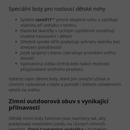
Speciální boty pro rostoucí dětské nohy
Systém
sensiFIT™
jemně obepíná nohu a zajišťuje
stabilitu při pohybu v terénu
Elastické tkaničky s rychlým zajištěním umožňují
snadné nazouvání i dětem
Středně vysoký střih poskytuje ochranu kotníku bez
omezení pohyblivosti
Jazyk spojený s botou zabraňuje pronikání sněhu
dovnitř
Vyjímatelná stélka OrthoLite® nabízí možnost
přizpůsobení vnitřního prostoru
Vyberte svým dětem boty, které jim umožní užívat si
zimních radovánek v teple a pohodlí i během celodenních
výletů na sněhu.
Zimní outdoorová obuv s vynikající
přilnavostí
Dětské zimní boty Salomon jsou navrženy tak, aby
poskytovaly maximální jistotu na různých zimních
površích.
Zimní Contagrip® podrážka
s hlubokým