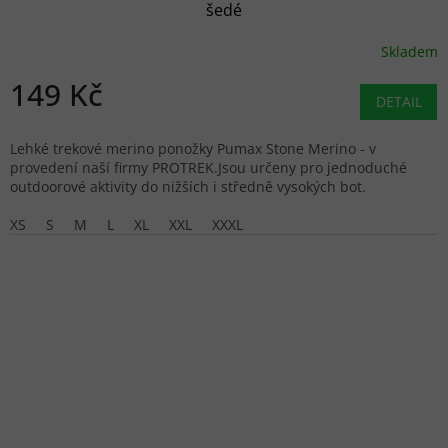
šedé
Skladem
149 Kč
DETAIL
Lehké trekové merino ponožky Pumax Stone Merino - v
provedení naší firmy PROTREK.Jsou určeny pro jednoduché
outdoorové aktivity do nižších i středně vysokých bot.
XS
S
M
L
XL
XXL
XXXL