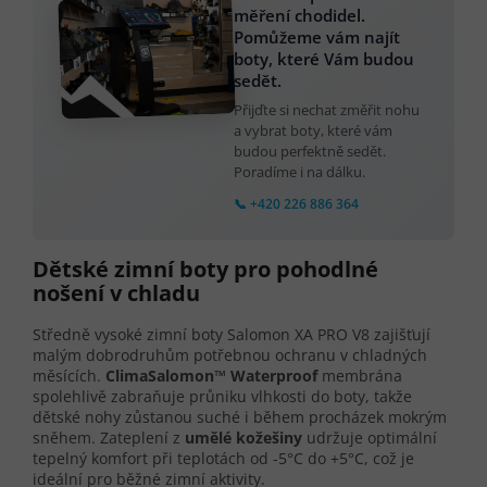
měření chodidel.
Pomůžeme vám najít
boty, které Vám budou
sedět.
Přijďte si nechat změřit nohu
a vybrat boty, které vám
budou perfektně sedět.
Poradíme i na dálku.
📞 +420 226 886 364
Dětské zimní boty pro pohodlné
nošení v chladu
Středně vysoké zimní boty Salomon XA PRO V8 zajišťují
malým dobrodruhům potřebnou ochranu v chladných
měsících.
ClimaSalomon™ Waterproof
membrána
spolehlivě zabraňuje průniku vlhkosti do boty, takže
dětské nohy zůstanou suché i během procházek mokrým
sněhem. Zateplení z
umělé kožešiny
udržuje optimální
tepelný komfort při teplotách od -5°C do +5°C, což je
ideální pro běžné zimní aktivity.