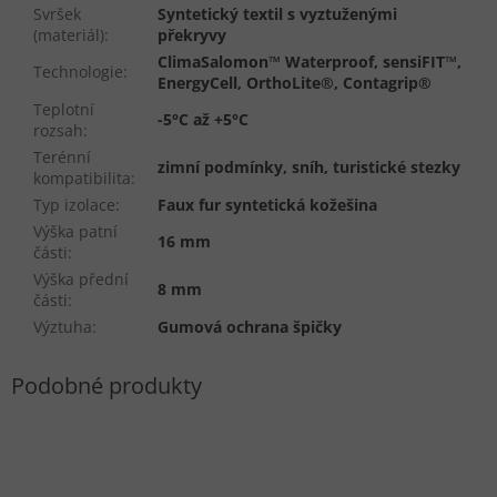
Svršek
Syntetický textil s vyztuženými
(materiál)
:
překryvy
ClimaSalomon™ Waterproof, sensiFIT™,
Technologie
:
EnergyCell, OrthoLite®, Contagrip®
Teplotní
-5°C až +5°C
rozsah
:
Terénní
zimní podmínky, sníh, turistické stezky
kompatibilita
:
Typ izolace
:
Faux fur syntetická kožešina
Výška patní
16 mm
části
:
Výška přední
8 mm
části
:
Výztuha
:
Gumová ochrana špičky