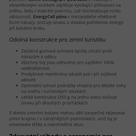
všesměrovým vzorkem zajišťuje vynikající přilnavost na
sněhu, ledu i mokrém povrchu, což minimalizuje riziko
uklouznutí.
EnergyCell pěna
v mezipodešvi efektivně
tlumí nárazy, snižuje únavu a dodává potřebnou energii
při každém kroku.
Odolná konstrukce pro zimní turistiku
Zesílená gumová ochrana špičky chrání proti
nárazům a oděru
Všechny švy jsou utěsněné pro zajištění 100%
voděodolnosti
Prodyšnost membrány odvádí pot i při zvýšené
aktivitě
Optimální tuhost podrážky vhodná pro dětské nohy
na sněhu i turistických stezkách
Lehká konstrukce (350 g na jednu botu) snižuje
únavu při dlouhých procházkách
S těmito zimními botami mohou děti bezpečně objevovat
zimní krajinu i v náročnějších podmínkách, aniž by je
omezovala těžká a nepohodlná obuv.