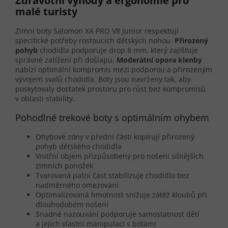
Zdravotní výhody a ergonomie pro
malé turisty
Zimní boty Salomon XA PRO V8 Junior respektují
specifické potřeby rostoucích dětských nohou.
Přirozený
pohyb
chodidla podporuje drop 8 mm, který zajišťuje
správné zatížení při došlapu.
Moderátní opora klenby
nabízí optimální kompromis mezi podporou a přirozeným
vývojem svalů chodidla. Boty jsou navrženy tak, aby
poskytovaly dostatek prostoru pro růst bez kompromisů
v oblasti stability.
Pohodlné trekové boty s optimálním ohybem
Ohybové zóny v přední části kopírují přirozený
pohyb dětského chodidla
Vnitřní objem přizpůsobený pro nošení silnějších
zimních ponožek
Tvarovaná patní část stabilizuje chodidlo bez
nadměrného omezování
Optimalizovaná hmotnost snižuje zátěž kloubů při
dlouhodobém nošení
Snadné nazouvání podporuje samostatnost dětí
a jejich vlastní manipulaci s botami