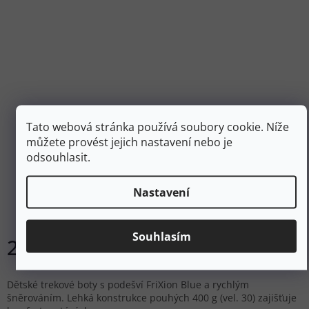
Tato webová stránka používá soubory cookie. Níže
2 549 Kč
–20 %
můžete provést jejich nastavení nebo je
odsouhlasit.
LA SPORTIVA Dětské trekové boty ULTRA RAPTOR II JR
kale/lime green - zelené
Nastavení
Skladem
Souhlasím
2 037 Kč
DETAIL
Dětské trekové boty s podešví FriXion Blue a rychlým
šněrováním. Lehká konstrukce pouhých 400 g (vel. 30) zajišťuje