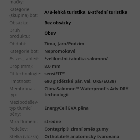
mačky
:
Kategorie
A/B-lehká turistika
,
B-střední turistika
(skupina) bot
:
Obsázka
:
Bez obsázky
Druh
Obuv
produktu
:
Období
:
Zima, Jaro/Podzim
Kategorie bot
:
Nepromokavé
#sizes_table#
:
/velikostni-tabulka-salomon/
Drop (mm)
:
8,0 mm
Fit technologie
:
sensiFIT™
Hmotnost
:
680 g (dětské pár, vel. UK5/EU38)
Membrána -
ClimaSalomon™ Waterproof s Adv.DRY
typ
:
technologií
Mezipodešev-
typ tlumící
EnergyCell EVA pěna
pěny
:
Míra tlumení
:
středně
Podešev
:
Contagrip® zimní směs gumy
Stélka (vložka)
:
OrthoLite® anatomicky tvarovaná