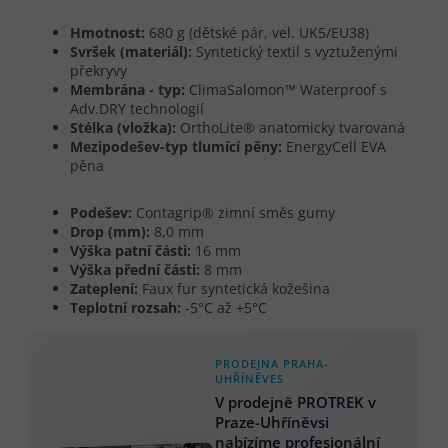
Hmotnost:
680 g (dětské pár, vel. UK5/EU38)
Svršek (materiál):
Syntetický textil s vyztuženými
překryvy
Membrána - typ:
ClimaSalomon™ Waterproof s
Adv.DRY technologií
Stélka (vložka):
OrthoLite® anatomicky tvarovaná
Mezipodešev-typ tlumící pěny:
EnergyCell EVA
pěna
Podešev:
Contagrip® zimní směs gumy
Drop (mm):
8,0 mm
Výška patní části:
16 mm
Výška přední části:
8 mm
Zateplení:
Faux fur syntetická kožešina
Teplotní rozsah:
-5°C až +5°C
PRODEJNA PRAHA-
UHŘÍNĚVES
V prodejně PROTREK v
Praze-Uhříněvsi
nabízíme profesionální