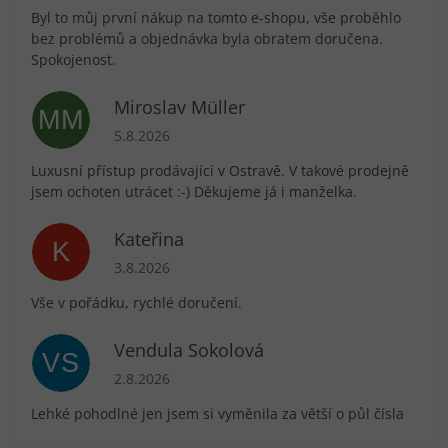
Byl to můj první nákup na tomto e-shopu, vše proběhlo
bez problémů a objednávka byla obratem doručena.
Spokojenost.
Miroslav Müller
MM
Hodnocení obchodu je 5 z 5 hvězdiček.
5.8.2026
Luxusní přístup prodávající v Ostravě. V takové prodejně
jsem ochoten utrácet :-) Děkujeme já i manželka.
Kateřina
K
Hodnocení obchodu je 5 z 5 hvězdiček.
3.8.2026
Vše v pořádku, rychlé doručení.
Vendula Sokolová
VS
Hodnocení obchodu je 5 z 5 hvězdiček.
2.8.2026
Lehké pohodlné jen jsem si vyměnila za větší o půl čísla