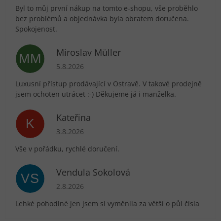
Byl to můj první nákup na tomto e-shopu, vše proběhlo
bez problémů a objednávka byla obratem doručena.
Spokojenost.
Miroslav Müller
MM
Hodnocení obchodu je 5 z 5 hvězdiček.
5.8.2026
Luxusní přístup prodávající v Ostravě. V takové prodejně
jsem ochoten utrácet :-) Děkujeme já i manželka.
Kateřina
K
Hodnocení obchodu je 5 z 5 hvězdiček.
3.8.2026
Vše v pořádku, rychlé doručení.
Vendula Sokolová
VS
Hodnocení obchodu je 5 z 5 hvězdiček.
2.8.2026
Lehké pohodlné jen jsem si vyměnila za větší o půl čísla