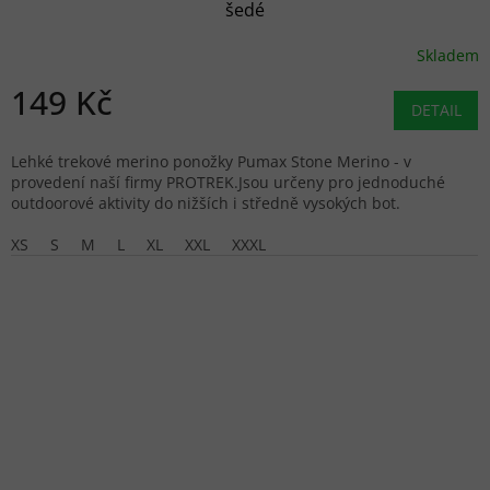
šedé
Skladem
149 Kč
DETAIL
Lehké trekové merino ponožky Pumax Stone Merino - v
provedení naší firmy PROTREK.Jsou určeny pro jednoduché
outdoorové aktivity do nižších i středně vysokých bot.
XS
S
M
L
XL
XXL
XXXL