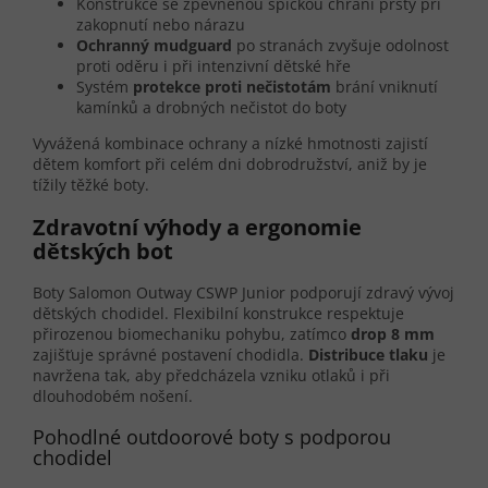
Konstrukce se zpevněnou špičkou chrání prsty při
zakopnutí nebo nárazu
Ochranný mudguard
po stranách zvyšuje odolnost
proti oděru i při intenzivní dětské hře
Systém
protekce proti nečistotám
brání vniknutí
kamínků a drobných nečistot do boty
Vyvážená kombinace ochrany a nízké hmotnosti zajistí
dětem komfort při celém dni dobrodružství, aniž by je
tížily těžké boty.
Zdravotní výhody a ergonomie
dětských bot
Boty Salomon Outway CSWP Junior podporují zdravý vývoj
dětských chodidel. Flexibilní konstrukce respektuje
přirozenou biomechaniku pohybu, zatímco
drop 8 mm
zajišťuje správné postavení chodidla.
Distribuce tlaku
je
navržena tak, aby předcházela vzniku otlaků i při
dlouhodobém nošení.
Pohodlné outdoorové boty s podporou
chodidel