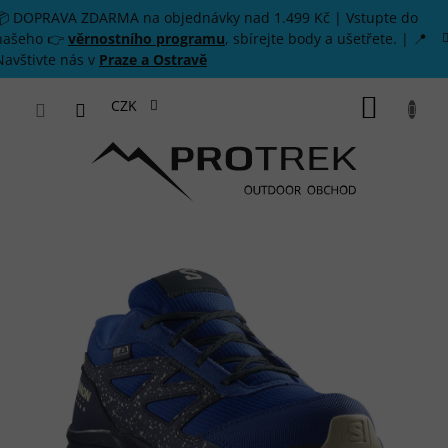
Přejít na obsah
📦 DOPRAVA ZDARMA na objednávky nad 1.499 Kč | Vstupte do
našeho 👉
věrnostního programu
, sbírejte body a ušetřete. | 📍
Navštivte nás v
Praze a Ostravě
NÁKUP
CZK