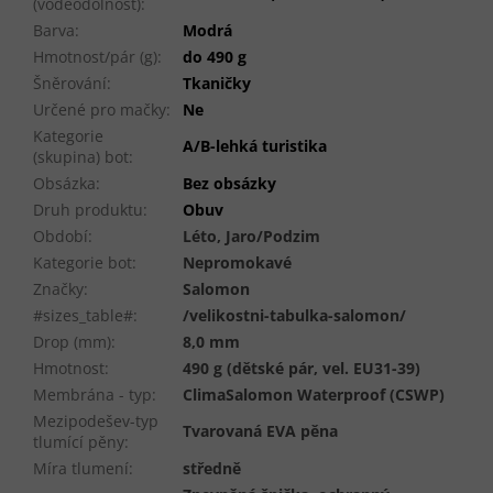
(voděodolnost)
:
Barva
:
Modrá
Hmotnost/pár (g)
:
do 490 g
Šněrování
:
Tkaničky
Určené pro mačky
:
Ne
Kategorie
A/B-lehká turistika
(skupina) bot
:
Obsázka
:
Bez obsázky
Druh produktu
:
Obuv
Období
:
Léto, Jaro/Podzim
Kategorie bot
:
Nepromokavé
Značky
:
Salomon
#sizes_table#
:
/velikostni-tabulka-salomon/
Drop (mm)
:
8,0 mm
Hmotnost
:
490 g (dětské pár, vel. EU31-39)
Membrána - typ
:
ClimaSalomon Waterproof (CSWP)
Mezipodešev-typ
Tvarovaná EVA pěna
tlumící pěny
:
Míra tlumení
:
středně