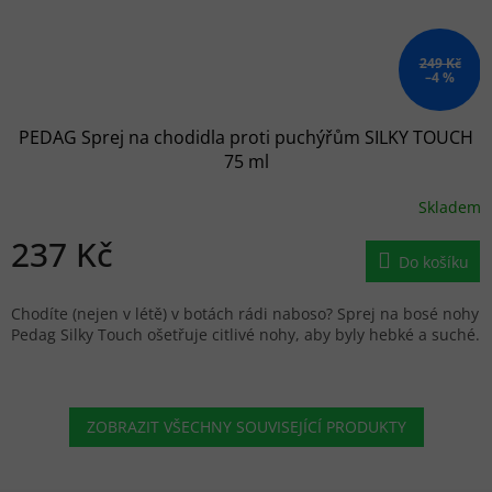
249 Kč
–4 %
PEDAG Sprej na chodidla proti puchýřům SILKY TOUCH
75 ml
Skladem
237 Kč
Do košíku
Chodíte (nejen v létě) v botách rádi naboso? Sprej na bosé nohy
Pedag Silky Touch ošetřuje citlivé nohy, aby byly hebké a suché.
ZOBRAZIT VŠECHNY SOUVISEJÍCÍ PRODUKTY