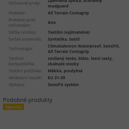
Zpevněná špička, ochranný
Ochranné prvky
:
mudguard
Podešev
:
All Terrain Contagrip
Protekce proti
Ano
nečistotám
:
Stélka (vložka)
:
Textilní (vyjímatelná)
Svršek (materiál)
:
Syntetika, textil
ClimaSalomon Waterproof, SensiFit,
Technologie
:
All Terrain Contagrip
Terénní
smíšený terén, bláto, lesní cesty,
kompatibilita
:
skalnaté stezky
Textilní podšívka
:
Měkká, prodyšná
Velikostní rozsah
:
EU 31-39
Výztuha
:
SensiFit systém
Výprodej