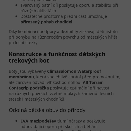
Tvarovaný patní díl poskytuje oporu a stabilitu při
různých aktivitách
Dostatečně prostorná přední část umožňuje
přirozený pohyb chodidel
Díky kombinaci podpory a flexibility získávají děti jistotu
při pohybu na různorodém povrchu od městských hřišť
po lesní stezky.
Konstrukce a funkčnost dětských
trekových bot
Boty jsou vybaveny
ClimaSalomon Waterproof
membránou
, která spolehlivě chrání před promoknutím,
ale zároveň odvádí vlhkost od nohou.
All Terrain
Contagrip podrážka
poskytuje optimální přilnavost
na různých površích včetně mokrých kamenů, lesních
stezek i městských chodníků.
Odolná dětská obuv do přírody
EVA mezipodešev
tlumí nárazy a poskytuje
odpovídající oporu při skocích a běhání