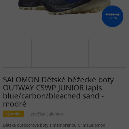
1 790 Kč
–50 %
SALOMON Dětské běžecké boty
OUTWAY CSWP JUNIOR lapis
blue/carbon/bleached sand -
modré
Značka:
Salomon
Výprodej
Dětské outdoorové boty s membránou ClimaSalomon