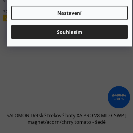
Vhodné pro lehkou až střední turistiku.
32
33
Nastavení
Výprodej
Souhlasím
2 190 Kč
–30 %
SALOMON Dětské trekové boty XA PRO V8 MID CSWP J
magnet/acorn/chrry tomato - šedé