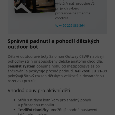
výletů. V naší prodejně Vám
při jejich výběru
profesionálně změříme
chodidla.
📞 +420 226 886 364
Správné padnutí a pohodlí dětských
outdoor bot
Dětské outdoorové boty Salomon Outway CSWP nabízejí
pohodlný střih přizpůsobený dětské anatomii chodidla.
SensiFit systém
obepíná nohu od mezipodešve až po
šněrování a poskytuje přesné padnutí.
Velikosti EU 31-39
pokrývají široký rozsah dětských velikostí, s dostatečnou
rezervou pro růst.
Vhodná obuv pro aktivní děti
Střih s nízkým kotníkem pro snadný pohyb
a přirozenou mobilitu
Tradiční tkaničky
umožňují snadné nastavení
i dětskýma rukama