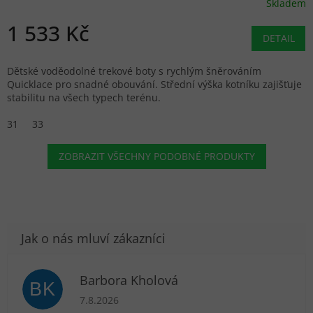
Skladem
1 533 Kč
DETAIL
Dětské voděodolné trekové boty s rychlým šněrováním
Quicklace pro snadné obouvání. Střední výška kotníku zajišťuje
stabilitu na všech typech terénu.
31
33
ZOBRAZIT VŠECHNY PODOBNÉ PRODUKTY
Barbora Kholová
BK
Hodnocení obchodu je 5 z 5 hvězdiček.
7.8.2026