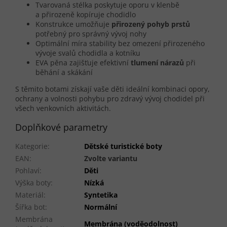
Tvarovaná stélka poskytuje oporu v klenbě
a přirozeně kopíruje chodidlo
Konstrukce umožňuje
přirozený pohyb prstů
potřebný pro správný vývoj nohy
Optimální míra stability bez omezení přirozeného
vývoje svalů chodidla a kotníku
EVA pěna zajišťuje efektivní
tlumení nárazů
při
běhání a skákání
S těmito botami získají vaše děti ideální kombinaci opory,
ochrany a volnosti pohybu pro zdravý vývoj chodidel při
všech venkovních aktivitách.
Doplňkové parametry
Kategorie
:
Dětské turistické boty
EAN
:
Zvolte variantu
Pohlaví
:
Děti
Výška boty
:
Nízká
Materiál
:
Syntetika
Šířka bot
:
Normální
Membrána
Membrána (voděodolnost)