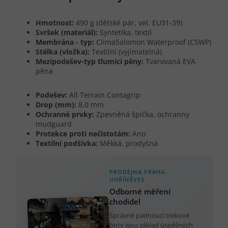
Hmotnost:
490 g (dětské pár, vel. EU31-39)
Svršek (materiál):
Syntetika, textil
Membrána - typ:
ClimaSalomon Waterproof (CSWP)
Stélka (vložka):
Textilní (vyjímatelná)
Mezipodešev-typ tlumící pěny:
Tvarovaná EVA
pěna
Podešev:
All Terrain Contagrip
Drop (mm):
8,0 mm
Ochranné prvky:
Zpevněná špička, ochranný
mudguard
Protekce proti nečistotám:
Ano
Textilní podšívka:
Měkká, prodyšná
PRODEJNA PRAHA-
UHŘÍNĚVES
Odborné měření
chodidel
Správně padnoucí trekové
boty jsou základ úspěšných