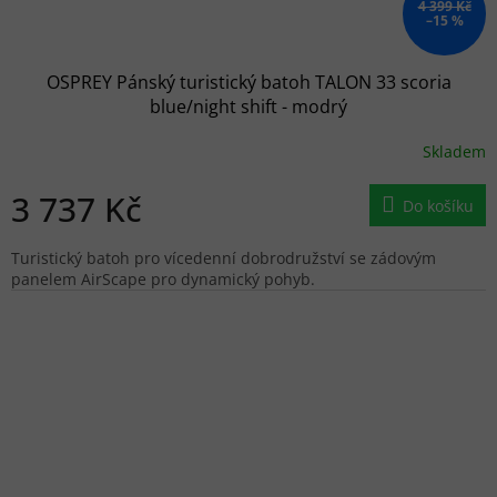
4 399 Kč
–15 %
OSPREY Pánský turistický batoh TALON 33 scoria
blue/night shift - modrý
Skladem
3 737 Kč
Do košíku
Turistický batoh pro vícedenní dobrodružství se zádovým
panelem AirScape pro dynamický pohyb.