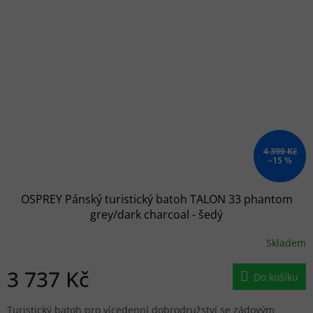
4 399 Kč
–15 %
OSPREY Pánský turistický batoh TALON 33 phantom
grey/dark charcoal - šedý
Skladem
3 737 Kč
Do košíku
Turistický batoh pro vícedenní dobrodružství se zádovým