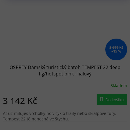
3 699 Kč
–15 %
OSPREY Dámský turistický batoh TEMPEST 22 deep
fig/hotspot pink - fialový
Skladem
3 142 Kč
Do košíku
Ať už miluješ vrcholky hor, cyklo traily nebo skialpové túry,
Tempest 22 tě nenechá ve štychu.