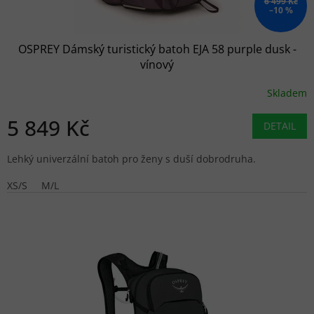
6 499 Kč
–10 %
OSPREY Dámský turistický batoh EJA 58 purple dusk -
vínový
Skladem
5 849 Kč
DETAIL
Lehký univerzální batoh pro ženy s duší dobrodruha.
XS/S
M/L