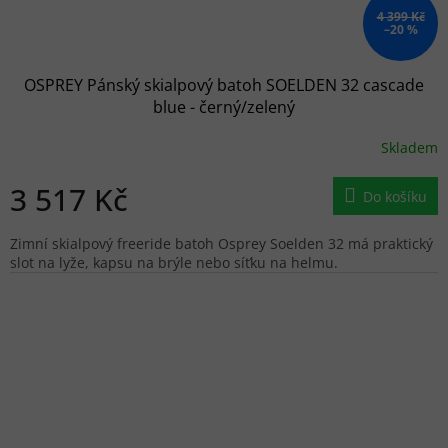
4 399 Kč
–20 %
OSPREY Pánský skialpový batoh SOELDEN 32 cascade
blue - černý/zelený
Skladem
3 517 Kč
Do košíku
Zimní skialpový freeride batoh Osprey Soelden 32 má praktický
slot na lyže, kapsu na brýle nebo síťku na helmu.