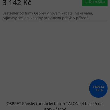
3 142 Kč
Do košíku
Bestseller od firmy Osprey v novém kabátě, nízká váha,
zajímavý design, vhodný pro aktivní pohyb v přírodě.
4 899 Kč
–15 %
OSPREY Pánský turistický batoh TALON 44 black/coal
grey - černý