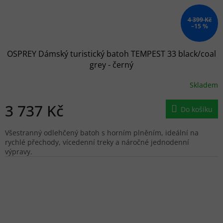
4 399 Kč
–15 %
OSPREY Dámský turistický batoh TEMPEST 33 black/coal
grey - černý
Skladem
3 737 Kč
Do košíku
Všestranný odlehčený batoh s horním plněním, ideální na
rychlé přechody, vícedenní treky a náročné jednodenní
výpravy.