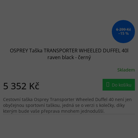
6 299 Kč
–15 %
OSPREY Taška TRANSPORTER WHEELED DUFFEL 40l
raven black - černý
Skladem
5 352 Kč
Do košíku
Cestovní taška Osprey Transporter Wheeled Duffel 40 není jen
obyčejnou sportovní taškou, jedná se o verzi s kolečky, díky
kterým bude vaše přeprava mnohem jednodušší.