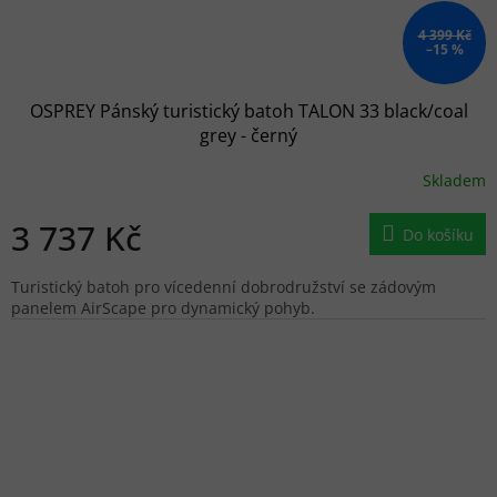
4 399 Kč
–15 %
OSPREY Pánský turistický batoh TALON 33 black/coal
grey - černý
Skladem
3 737 Kč
Do košíku
Turistický batoh pro vícedenní dobrodružství se zádovým
panelem AirScape pro dynamický pohyb.