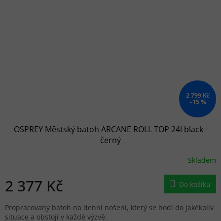
2 799 Kč
–15 %
OSPREY Městský batoh ARCANE ROLL TOP 24l black -
černý
Skladem
2 377 Kč
Do košíku
Propracovaný batoh na denní nošení, který se hodí do jakékoliv
situace a obstojí v každé výzvě.