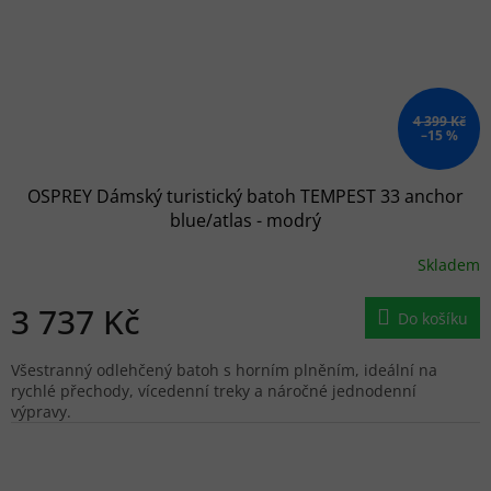
4 399 Kč
–15 %
OSPREY Dámský turistický batoh TEMPEST 33 anchor
blue/atlas - modrý
Skladem
3 737 Kč
Do košíku
Všestranný odlehčený batoh s horním plněním, ideální na
rychlé přechody, vícedenní treky a náročné jednodenní
výpravy.