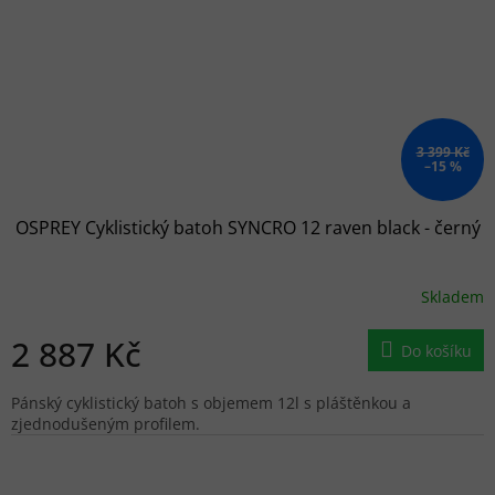
3 399 Kč
–15 %
OSPREY Cyklistický batoh SYNCRO 12 raven black - černý
Skladem
2 887 Kč
Do košíku
Pánský cyklistický batoh s objemem 12l s pláštěnkou a
zjednodušeným profilem.