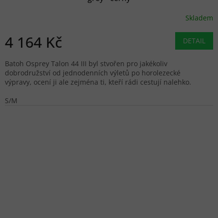
Skladem
4 164 Kč
DETAIL
Batoh Osprey Talon 44 III byl stvořen pro jakékoliv
dobrodružství od jednodenních výletů po horolezecké
výpravy, ocení ji ale zejména ti, kteří rádi cestují nalehko.
S/M