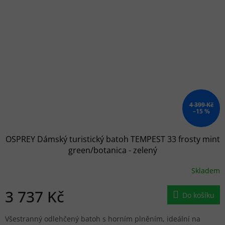
4 399 Kč
–15 %
OSPREY Dámský turistický batoh TEMPEST 33 frosty mint
green/botanica - zelený
Skladem
3 737 Kč
Do košíku
Všestranný odlehčený batoh s horním plněním, ideální na