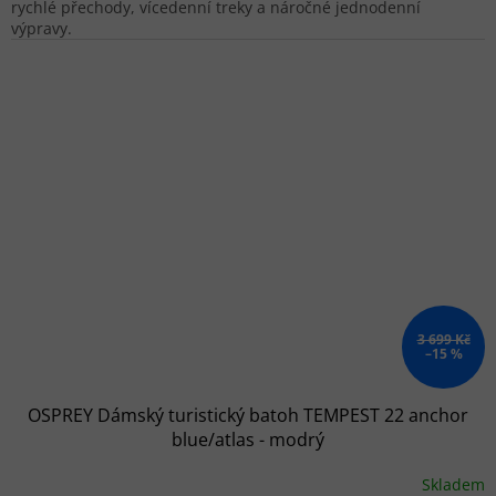
rychlé přechody, vícedenní treky a náročné jednodenní
výpravy.
3 699 Kč
–15 %
OSPREY Dámský turistický batoh TEMPEST 22 anchor
blue/atlas - modrý
Skladem