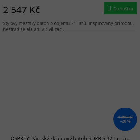
2 547 Kč
Do košíku
Stylový městský batoh o objemu 21 litrů. Inspirovaný přírodou,
neztratí se ale ani v civilizaci.
4 499 Kč
–20 %
OSPREY Dámský skialpový batoh SOPRIS 32 tundra