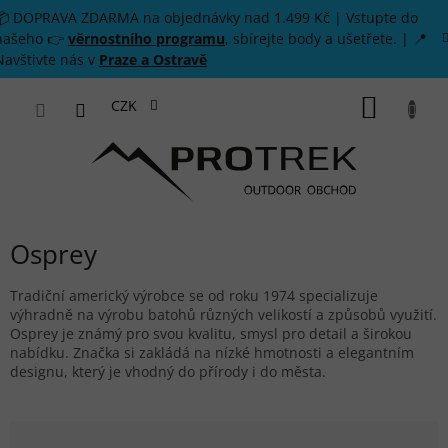
Přejít na obsah
📦 DOPRAVA ZDARMA na objednávky nad 1.499 Kč | Vstupte do
našeho 👉
věrnostního programu
, sbírejte body a ušetřete. | 📍
Navštivte nás v
Praze a Ostravě
NÁKUP
CZK
Osprey
Tradiční americký výrobce se od roku 1974 specializuje
výhradně na výrobu batohů různých velikostí a způsobů využití.
Osprey je známý pro svou kvalitu, smysl pro detail a širokou
nabídku. Značka si zakládá na nízké hmotnosti a elegantním
designu, který je vhodný do přírody i do města.
Řazení produktů