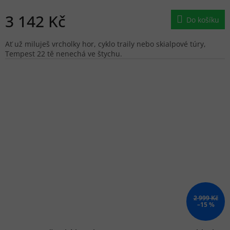
3 142 Kč
Do košíku
Ať už miluješ vrcholky hor, cyklo traily nebo skialpové túry,
Tempest 22 tě nenechá ve štychu.
2 999 Kč
–15 %