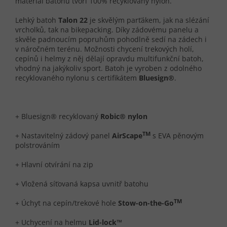
materiál batohu tvoří 100% recyklovaný nylon.
Lehký batoh
Talon 22
je skvělým parťákem, jak na slézání
vrcholků, tak na bikepacking. Díky zádovému panelu a
skvěle padnoucím popruhům pohodlně sedí na zádech i
v náročném terénu. Možnosti chycení trekových holí,
cepínů i helmy z něj dělají opravdu multifunkční batoh,
vhodný na jakýkoliv sport. Batoh je vyroben z odolného
recyklovaného nylonu s certifikátem
Bluesign®
.
+ Bluesign® recyklovaný
Robic® nylon
TM
+ Nastavitelný zádový panel
AirScape
s EVA pěnovým
polstrováním
+ Hlavní otvírání na zip
+ Vložená síťovaná kapsa uvnitř batohu
TM
+ Úchyt na cepín/trekové hole
Stow-on-the-Go
+ Uchycení na helmu
Lid-lock™