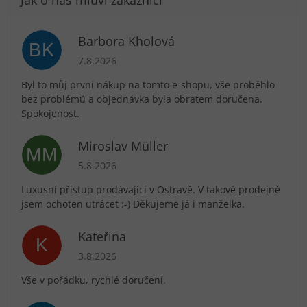
Barbora Kholová
BK
Hodnocení obchodu je 5 z 5 hvězdiček.
7.8.2026
Byl to můj první nákup na tomto e-shopu, vše proběhlo
bez problémů a objednávka byla obratem doručena.
Spokojenost.
Miroslav Müller
MM
Hodnocení obchodu je 5 z 5 hvězdiček.
5.8.2026
Luxusní přístup prodávající v Ostravě. V takové prodejně
jsem ochoten utrácet :-) Děkujeme já i manželka.
Kateřina
K
Hodnocení obchodu je 5 z 5 hvězdiček.
3.8.2026
Vše v pořádku, rychlé doručení.