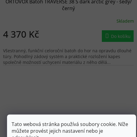
ORTOVOX Batoh TRAVERSE 38 S dark arctic grey - šedý/
černý
Skladem
4 370 Kč
Do košíku
Všestranný, funkční celoroční batoh do hor na opravdu dlouhé
túry. Pohodlný zádový systém a praktické rozložení kapes
společně možností uchycení materiálu z něho dělá...
Tato webová stránka používá soubory cookie. Níže
můžete provést jejich nastavení nebo je