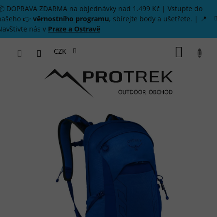
Přejít na obsah
📦 DOPRAVA ZDARMA na objednávky nad 1.499 Kč | Vstupte do
našeho 👉
věrnostního programu
, sbírejte body a ušetřete. | 📍
Navštivte nás v
Praze a Ostravě
NÁKUP
CZK