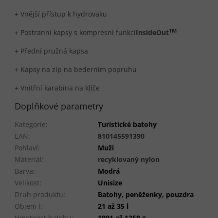
+ Vnější přístup k hydrovaku
TM
+ Postranní kapsy s kompresní funkcí
InsideOut
+ Přední pružná kapsa
+ Kapsy na zip na bederním popruhu
+ Vnitřní karabina na klíče
Doplňkové parametry
Kategorie
:
Turistické batohy
EAN
:
810145591390
Pohlaví
:
Muži
Materiál
:
recyklovaný nylon
Barva
:
Modrá
Velikost
:
Unisize
Druh produktu
:
Batohy, peněženky, pouzdra
Objem l
:
21 až 35 l
Hmotnost batohu
:
1001 až 1250 g