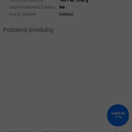
Nepromokavost batohu
:
Ne
#sizes_table#
:
hidden
4 699 Kč
–7 %