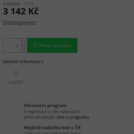
3 699 Kč
–15 %
3 142 Kč
Měrná cena:
Přidat do košíku
Detailní informace
HLÍDAT
Věrnostní program
S registrací u nás nakoupíte
ještě výhodněji!
Více o programu
Nejširší nabídka bot v ČR
1000 variant trekových bot k