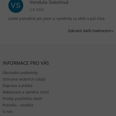
Vendula Sokolová
VS
Hodnocení obchodu je 5 z 5 hvězdiček.
2.8.2026
Lehké pohodlné jen jsem si vyměnila za větší o půl čísla
Zobrazit další hodnocení
Zápatí
INFORMACE PRO VÁS
Obchodní podmínky
Ochrana osobních údajů
Doprava a platba
Reklamace a výměna zboží
Prodej použitého zboží
Pravidla - soutěže
O nás