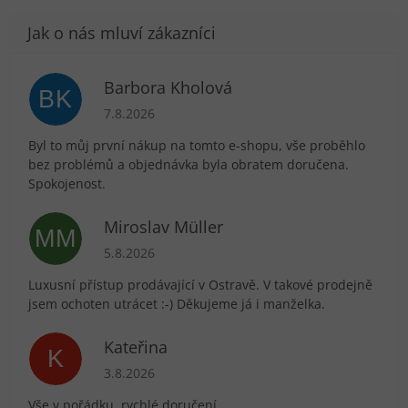
Barbora Kholová
BK
Hodnocení obchodu je 5 z 5 hvězdiček.
7.8.2026
Byl to můj první nákup na tomto e-shopu, vše proběhlo
bez problémů a objednávka byla obratem doručena.
Spokojenost.
Miroslav Müller
MM
Hodnocení obchodu je 5 z 5 hvězdiček.
5.8.2026
Luxusní přístup prodávající v Ostravě. V takové prodejně
jsem ochoten utrácet :-) Děkujeme já i manželka.
Kateřina
K
Hodnocení obchodu je 5 z 5 hvězdiček.
3.8.2026
Vše v pořádku, rychlé doručení.