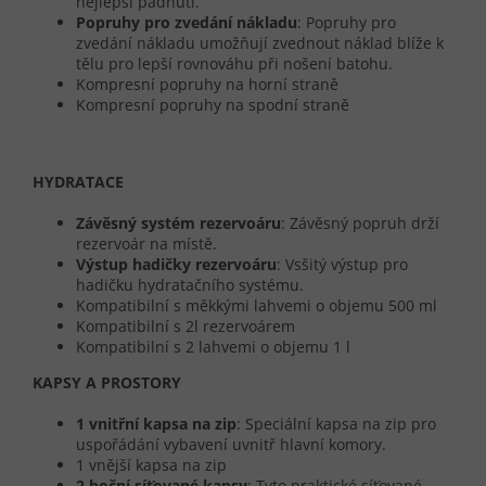
nejlepší padnutí.
Popruhy pro zvedání nákladu
: Popruhy pro
zvedání nákladu umožňují zvednout náklad blíže k
tělu pro lepší rovnováhu při nošení batohu.
Kompresní popruhy na horní straně
Kompresní popruhy na spodní straně
HYDRATACE
Závěsný systém rezervoáru
: Závěsný popruh drží
rezervoár na místě.
Výstup hadičky rezervoáru
: Vsšitý výstup pro
hadičku hydratačního systému.
Kompatibilní s měkkými lahvemi o objemu 500 ml
Kompatibilní s 2l rezervoárem
Kompatibilní s 2 lahvemi o objemu 1 l
KAPSY A PROSTORY
1 vnitřní kapsa na zip
: Speciální kapsa na zip pro
uspořádání vybavení uvnitř hlavní komory.
1 vnější kapsa na zip
2 boční síťované kapsy
: Tyto praktické síťované