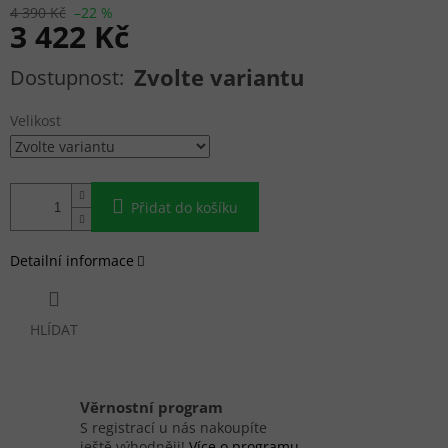
4 390 Kč
–22 %
3 422 Kč
Měrná cena:
Zvolte variantu
Velikost
Přidat do košíku
Detailní informace
HLÍDAT
Věrnostní program
S registrací u nás nakoupíte
ještě výhodněji!
Více o programu