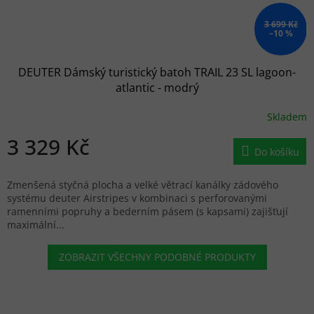
3 699 Kč
–10 %
DEUTER Dámský turistický batoh TRAIL 23 SL lagoon-
atlantic - modrý
Skladem
3 329 Kč
Do košíku
Zmenšená styčná plocha a velké větrací kanálky zádového
systému deuter Airstripes v kombinaci s perforovanými
ramenními popruhy a bederním pásem (s kapsami) zajišťují
maximální...
ZOBRAZIT VŠECHNY PODOBNÉ PRODUKTY