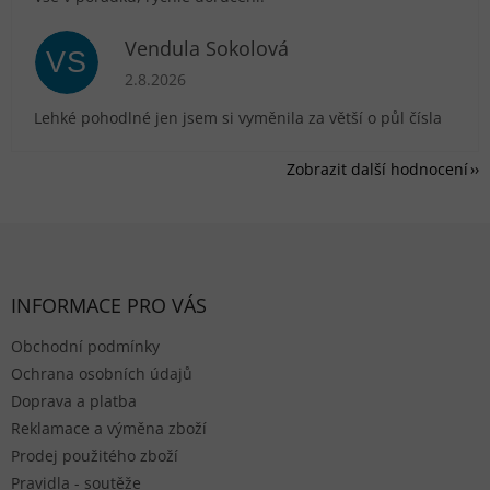
Vendula Sokolová
VS
Hodnocení obchodu je 5 z 5 hvězdiček.
2.8.2026
Lehké pohodlné jen jsem si vyměnila za větší o půl čísla
Zobrazit další hodnocení
Zápatí
INFORMACE PRO VÁS
Obchodní podmínky
Ochrana osobních údajů
Doprava a platba
Reklamace a výměna zboží
Prodej použitého zboží
Pravidla - soutěže