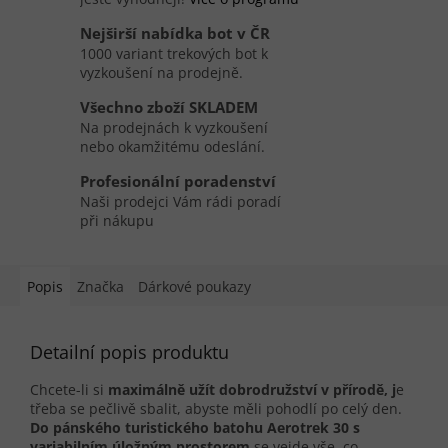
Nejširší nabídka bot v ČR
1000 variant trekových bot k
vyzkoušení na prodejně.
Všechno zboží SKLADEM
Na prodejnách k vyzkoušení
nebo okamžitému odeslání.
Profesionální poradenství
Naši prodejci Vám rádi poradí
při nákupu
Popis
Značka
Dárkové poukazy
Detailní popis produktu
Chcete-li si
maximálně užít dobrodružství v přírodě, j
e
třeba se pečlivě sbalit, abyste měli pohodlí po celý den.
Do pánského turistického batohu Aerotrek 30 s
variabilním úložným prostorem
se vejde vše, co