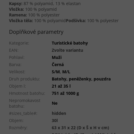
Kapsy:
87 % polyamid, 13 % elastan
Vložka:
100 % polyamid
Ramena:
100 % polyester
Vložka těla:
100 % polyamid
Podšívka:
100 % polyester
Doplňkové parametry
Kategorie
:
Turistické batohy
EAN
:
Zvolte variantu
Pohlaví
:
Muži
Barva
:
Černá
Velikost
:
S/M
,
M/L
Druh produktu
:
Batohy, peněženky, pouzdra
Objem l
:
21 až 35 l
Hmotnost batohu
:
751 až 1000 g
Nepromokavost
Ne
batohu
:
#sizes_table#
:
hidden
Objem
:
30l
Rozměry
:
63 x 31 x 22 (D x Š x H v cm)