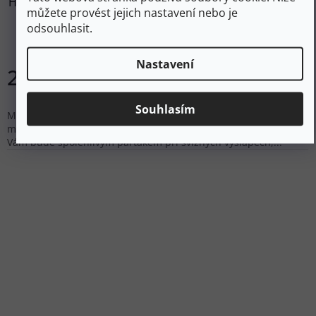
HAGLÖFS Turistický batoh L.I.M AIRAK 14 - žlutooranžový
můžete provést jejich nastavení nebo je
odsouhlasit.
Skladem
Nastavení
2 710 Kč
Do košíku
Souhlasím
Méně je více, pokud se řídíte tímto heslem a vystačíte si
minimem výbavení, batoh L.I.M Airak 14 od švédského Haglöfs
Vám bude spolehlivým parťákem při svižných výšlapech,...