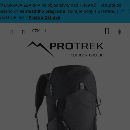
Přejít na obsah
📦 DOPRAVA ZDARMA na objednávky nad 1.499 Kč | Vstupte do
našeho 👉
věrnostního programu
, sbírejte body a ušetřete. | 📍
Navštivte nás v
Praze a Ostravě
NÁKUP
CZK