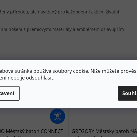
ořený přírodou, ale navržený pro každodenní aktivní životní
enní nošení s prémiovými materiály a emblémem oslavujícím
ebová stránka používá soubory cookie. Níže můžete provést
ení nebo je odsouhlasit.
tavení
Souhl
2 290
Kč
–5 %
NO Městský batoh CONNECT
GREGORY Městský batoh N