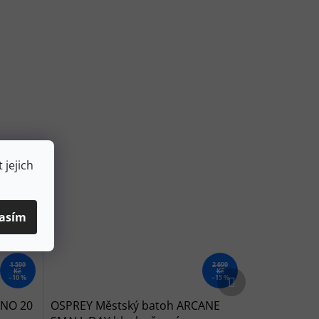
 jejich
asím
1 599
2 699
Kč
Kč
Další produkt
–10 %
–15 %
ANO 20
OSPREY Městský batoh ARCANE