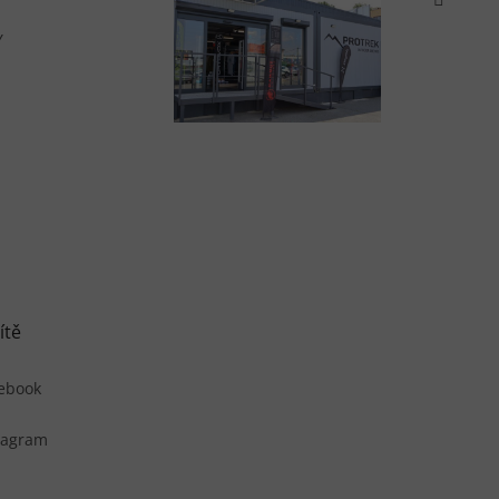
Y
ítě
ebook
tagram