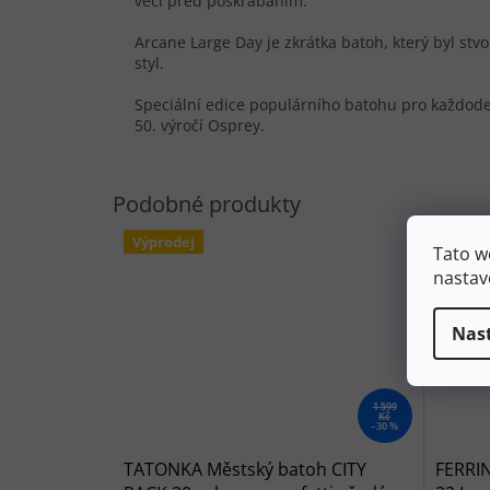
věci před poškrábáním.
Arcane Large Day je zkrátka batoh, který byl stv
styl.
Speciální edice populárního batohu pro každod
50. výročí Osprey.
Výprodej
Tato w
nastav
Nas
1 599
Kč
–30 %
TATONKA Městský batoh CITY
FERRI