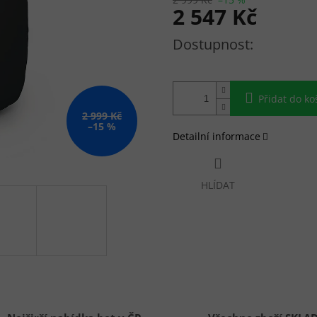
2 547 Kč
Měrná cena:
Přidat do ko
2 999 Kč
–15 %
Detailní informace
HLÍDAT