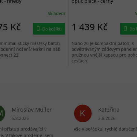
ut - hnědý
optic black - černý
Skladem
75 Kč
1 439 Kč
Do košíku
Do 
minimalistický městský batoh
Nano 20 je kompaktní batoh, s
dodenní nošení? Mrkni na náš
odvětrávaným zádovým panele
nnect 22!
pružnou vnější kapsou pro poho
cestách.
Miroslav Müller
Kateřina
M
K
ek.
Hodnocení obchodu je 5 z 5 hvězdiček.
Hodnocení obchodu 
5.8.2026
3.8.2026
í přístup prodávající v
Vše v pořádku, rychlé doručení
vě. V takové prodejně jsem