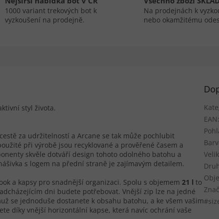
Nejširší nabídka bot v ČR
Všechno zboží SKLA
1000 variant trekových bot k
Na prodejnách k vyzko
vyzkoušení na prodejně.
nebo okamžitému odes
Dop
Kate
tivní styl života.
EAN
Pohl
cestě za udržitelností a Arcane se tak může pochlubit
Barv
použité při výrobě jsou recyklované a prověřené časem a
onenty skvěle dotváří design tohoto odolného batohu a
Veli
nášivka s logem na přední straně je zajímavým detailem.
Druh
Obje
ook a kapsy pro snadnější organizaci. Spolu s objemem
21 l
to
Znač
nadcházejícím dni budete potřebovat. Vnější zip lze na jedné
emuž se jednoduše dostanete k obsahu batohu, a ke všem vašim
#siz
e díky vnější horizontální kapse, která navíc ochrání vaše