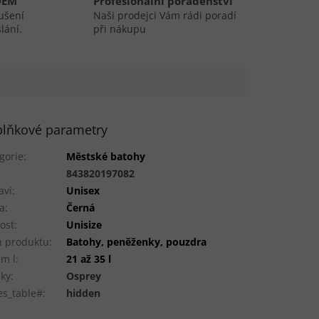
DEM
Profesionální poradenství
ušení
Naši prodejci Vám rádi poradí
lání.
při nákupu
lňkové parametry
gorie
:
Městské batohy
:
843820197082
aví
:
Unisex
a
:
Černá
kost
:
Unisize
 produktu
:
Batohy, peněženky, pouzdra
m l
:
21 až 35 l
ky
:
Osprey
es_table#
:
hidden