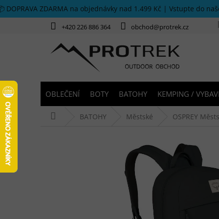
Přejít na obsah
📦 DOPRAVA ZDARMA na objednávky nad 1.499 Kč | Vstupte do na
+420 226 886 364
obchod@protrek.cz
OBLEČENÍ
BOTY
BATOHY
KEMPING / VYBAV
Domů
BATOHY
Městské
OSPREY Městs