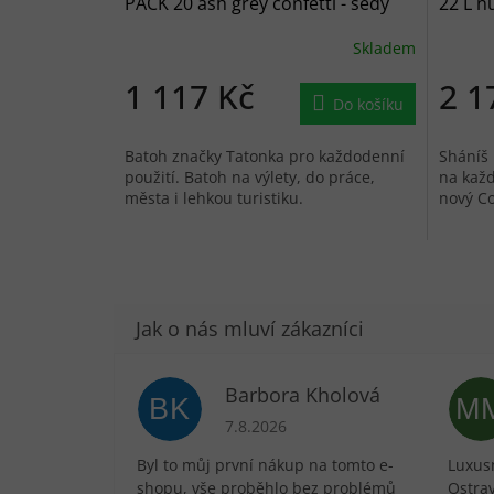
PACK 20 ash grey confetti - šedý
22 L n
Skladem
1 117 Kč
2 1
Do košíku
Batoh značky Tatonka pro každodenní
Sháníš 
použití. Batoh na výlety, do práce,
na kaž
města i lehkou turistiku.
nový Co
Barbora Kholová
BK
M
Hodnocení obchodu je 5 z 5 hvězdič
7.8.2026
Byl to můj první nákup na tomto e-
Luxusn
shopu, vše proběhlo bez problémů
Ostra