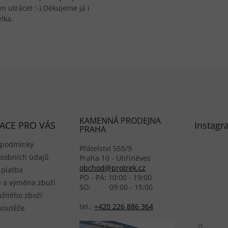
n utrácet :-) Děkujeme já i
lka.
KAMENNÁ PRODEJNA
ACE PRO VÁS
Instagr
PRAHA
 podmínky
Přátelství 555/9
sobních údajů
Praha 10 - Uhříněves
obchod@protrek.cz
 platba
PO - PÁ: 10:00 - 19:00
 a výměna zboží
SO: 09:00 - 15:00
žitého zboží
tel.:
+420 226 886 364
 soutěže