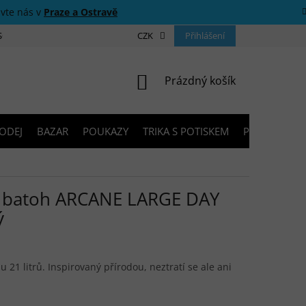
ivte nás v
Praze a Ostravě
 SOUTĚŽE
O NÁS
PRODEJNY
CZK
KONTAKTY
Přihlášení
PORADNA
NÁKUPNÍ KOŠÍK
Prázdný košík
ODEJ
BAZAR
POUKAZY
TRIKA S POTISKEM
PŮJČOVNA V
 batoh ARCANE LARGE DAY
ý
 21 litrů. Inspirovaný přírodou, neztratí se ale ani