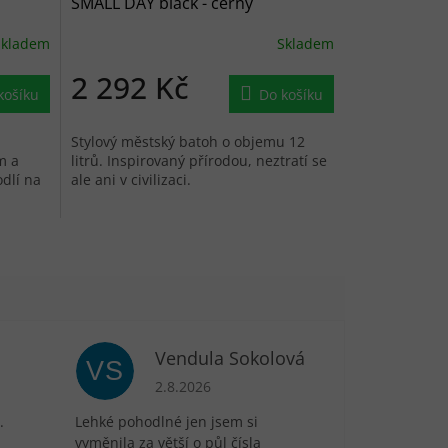
SMALL DAY black - černý
Skladem
Skladem
2 292 Kč
košíku
Do košíku
Stylový městský batoh o objemu 12
m a
litrů. Inspirovaný přírodou, neztratí se
dlí na
ale ani v civilizaci.
Vendula Sokolová
VS
je 5 z 5 hvězdiček.
Hodnocení obchodu je 5 z 5 hvězdiček.
2.8.2026
.
Lehké pohodlné jen jsem si
vyměnila za větší o půl čísla