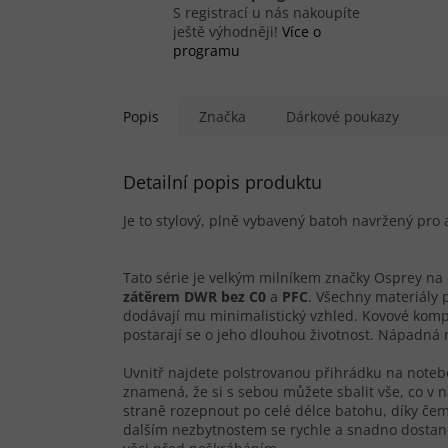
S registrací u nás nakoupíte
ještě výhodněji!
Více o
programu
Popis
Značka
Dárkové poukazy
Detailní popis produktu
Je to stylový, plně vybavený batoh navržený pro ak
Tato série je velkým milníkem značky Osprey na 
zátěrem DWR bez C0
a
PFC
. Všechny materiály 
dodávají mu minimalistický vzhled. Kovové komp
postarají se o jeho dlouhou životnost. Nápadná 
Uvnitř najdete polstrovanou přihrádku na noteb
znamená, že si s sebou můžete sbalit vše, co v 
straně rozepnout po celé délce batohu, díky č
dalším nezbytnostem se rychle a snadno dostanet