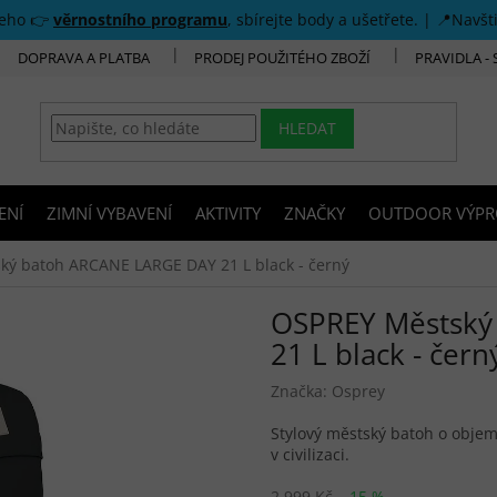
šeho 👉
věrnostního programu
, sbírejte body a ušetřete. | 📍Navšt
DOPRAVA A PLATBA
PRODEJ POUŽITÉHO ZBOŽÍ
PRAVIDLA -
HLEDAT
ENÍ
ZIMNÍ VYBAVENÍ
AKTIVITY
ZNAČKY
OUTDOOR VÝPR
ký batoh ARCANE LARGE DAY 21 L black - černý
OSPREY Městský
21 L black - čern
Značka:
Osprey
Stylový městský batoh o objemu
v civilizaci.
2 999 Kč
–15 %